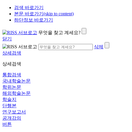
검색 바로가기
본문 바로가기(skip to content)
하단정보 바로가기
무엇을 찾고 계세요?
닫기
삭제
상세검색
상세검색
통합검색
국내학술논문
학위논문
해외학술논문
학술지
단행본
연구보고서
공개강의
버튼