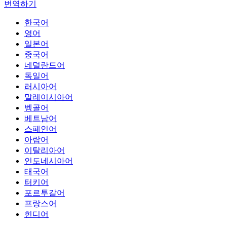
번역하기
한국어
영어
일본어
중국어
네덜란드어
독일어
러시아어
말레이시아어
벵골어
베트남어
스페인어
아랍어
이탈리아어
인도네시아어
태국어
터키어
포르투갈어
프랑스어
힌디어