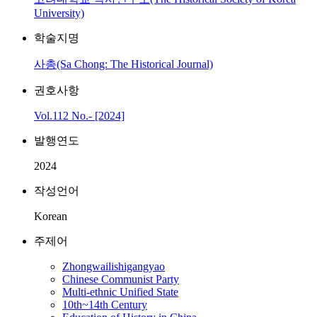
University)
학술지명
사총(Sa Chong: The Historical Journal)
권호사항
Vol.112 No.- [2024]
발행연도
2024
작성언어
Korean
주제어
Zhongwailishigangyao
Chinese Communist Party
Multi-ethnic Unified State
10th~14th Century