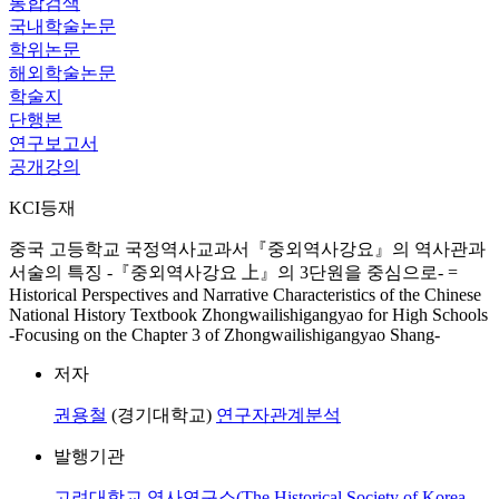
통합검색
국내학술논문
학위논문
해외학술논문
학술지
단행본
연구보고서
공개강의
KCI등재
중국 고등학교 국정역사교과서『중외역사강요』의 역사관과
서술의 특징 -『중외역사강요 上』의 3단원을 중심으로- =
Historical Perspectives and Narrative Characteristics of the Chinese
National History Textbook Zhongwailishigangyao for High Schools
-Focusing on the Chapter 3 of Zhongwailishigangyao Shang-
저자
권용철
(경기대학교)
연구자관계분석
발행기관
고려대학교 역사연구소(The Historical Society of Korea