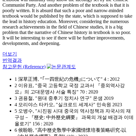
Communist Party. And another problem of the textbook is that it is
poorly written. It is absurd that such a poor and narrow-minded
textbook would be published by the state, which is supposed to take
the lead in history education. Moreover, considering the numerous
research achievements in the field of Chinese studies, it is a big
problem that the narrative of Chinese history in textbook is so poor.
It will be interesting to see if there will be further improvements,
developments, and deepening.
더보기
번역결과
참고문헌 (Reference)
1 深草正博, "｢一四世紀の危機｣について" 4 : 2012
2 이유표, "중국 고등학교 국정 교과서 『중외역사강
요』의 고대문명사 서술 특징" 70 : 2020
3 권용철, "원대 중후기 정치사 연구" 온샘 2019
4 모리야스 타카오, "실크로드 세계사" 민속원 2023
5 오병수, "시진핑 시대 중국의 역사정책과 자국사의 재
구성－『歷史: 中外歷史綱要』 과목의 개설 배경과 이데
올로기" 156 : 2020
6 侯盼盼, "高中歷史敎學中家國情懷培養策略硏究-以