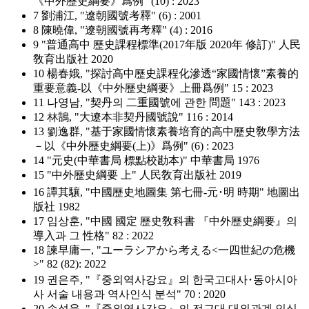
《中外歷史綱要》爲例" (10) : 2023
7 劉浦江, "遼朝國號考釋" (6) : 2001
8 陳曉偉, "遼朝國號再考釋" (4) : 2016
9 "普通高中 歷史課程標準(2017年版 2020年 修訂)" 人民
敎育出版社 2020
10 楊春娥, "探討高中歷史課程化滲透“家國情懷”素養的
重要意義-以《中外歷史綱要》上冊爲例" 15 : 2023
11 나영남, "契丹의 二重國號에 관한 問題" 143 : 2023
12 林鵠, "大遼本非契丹國號說" 116 : 2014
13 劉逸群, "基于家國情懷素養培育的高中歷史敎學方法
－以《中外歷史綱要(上)》爲例" (6) : 2023
14 "元史(中華書局 標點校勘本)" 中華書局 1976
15 "中外歷史綱要 上" 人民敎育出版社 2019
16 譚其驤, "中國歷史地圖集 第七冊-元･明 時期" 地圖出
版社 1982
17 임상훈, "中國 國定 歷史敎科書 『中外歷史綱要』의
導入과 그 性格" 82 : 2022
18 諫早庸一, "ユーラシアから考える<一四世紀の危機
>" 82 (82): 2022
19 권은주, "『중외역사강요』의 한국고대사･동아시아
사 서술 내용과 역사인식 분석" 70 : 2020
20 손성욱, "『중외역사강요』의 전근대 대외관계 인식