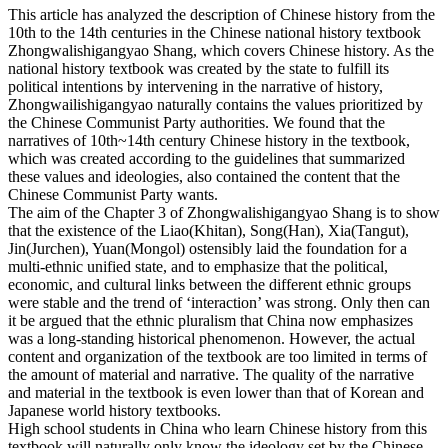
This article has analyzed the description of Chinese history from the
10th to the 14th centuries in the Chinese national history textbook
Zhongwalishigangyao Shang, which covers Chinese history. As the
national history textbook was created by the state to fulfill its
political intentions by intervening in the narrative of history,
Zhongwailishigangyao naturally contains the values prioritized by
the Chinese Communist Party authorities. We found that the
narratives of 10th~14th century Chinese history in the textbook,
which was created according to the guidelines that summarized
these values and ideologies, also contained the content that the
Chinese Communist Party wants.
The aim of the Chapter 3 of Zhongwalishigangyao Shang is to show
that the existence of the Liao(Khitan), Song(Han), Xia(Tangut),
Jin(Jurchen), Yuan(Mongol) ostensibly laid the foundation for a
multi-ethnic unified state, and to emphasize that the political,
economic, and cultural links between the different ethnic groups
were stable and the trend of ‘interaction’ was strong. Only then can
it be argued that the ethnic pluralism that China now emphasizes
was a long-standing historical phenomenon. However, the actual
content and organization of the textbook are too limited in terms of
the amount of material and narrative. The quality of the narrative
and material in the textbook is even lower than that of Korean and
Japanese world history textbooks.
High school students in China who learn Chinese history from this
textbook will naturally only know the ideology set by the Chinese