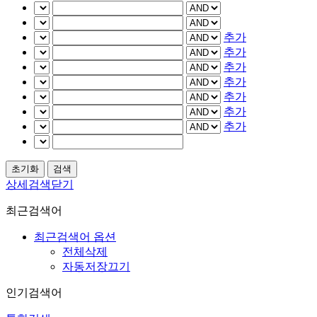
추가
추가
추가
추가
추가
추가
추가
상세검색닫기
최근검색어
최근검색어 옵션
전체삭제
자동저장끄기
인기검색어