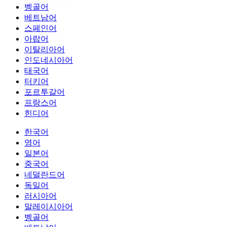
벵골어
베트남어
스페인어
아랍어
이탈리아어
인도네시아어
태국어
터키어
포르투갈어
프랑스어
힌디어
한국어
영어
일본어
중국어
네덜란드어
독일어
러시아어
말레이시아어
벵골어