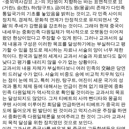
<중외역사강요 上>의 3단원이 지향하는 바는 표면적으로 요
(거란), 송(한), 하(탕구트), 금(여진), 원(몽골)의 존재가 다민족
통일국가의 기초를 놓았음을 밝히는 것이고, 각 민족 사이의
정치적, 경제적, 문화적 연계가 안정적으로 유지되면서 ‘交
融’의 추세가 강했음을 강조하는 것이다. 그래야 현재 중국이
내세우는 중화민족 다원일체가 역사적으로 오랫동안 이어져
왔던 현상이었다고 주장할 수 있게 된다. 그러나 교과서의 실
제 내용과 구성은 이러한 목표를 달성하기에는 부실하다고 평
가할 수 있을 정도로 제시하는 자료나 서술의 양이 너무 제한
적이다. 한국과 일본의 세계사 교과서 서술과 자료보다도 질이
낮다고 평가를 내리지 않을 수가 없는 상황이다.
교과서의 내용 자체가 부실하다보니 여러 민족의 交融은 당연
히 드러날 수가 없다. 서술의 비중도 송에 비교적 치우쳐 있다
는 점이 눈에 띄고, 특히 거란, 탕구트, 여진이 세운 국가의 성
격과 통치 체제 등에 대해서는 언급이 전혀 없기 때문에 중화
민족 다원일체가 역사적으로 확인될 것이라는 교과서의 목표
는 달성되지도 않았다. 그저 티베트의 사꺄 빤디타와 몽골의
쿠텐 사이에 이루어진 회담을 언급하면서 티베트가 중국의 판
도에 들어오게 된 발단이 된 것이라고 억지스러운 주장을 하면
서 중화민족 다원일체론을 보여주려고 한 것이 그나마 교과서
의 목적 달성을 위한 장치였던 것으로 보인다.
이런 교과서로 중국사를 배우게 될 중국의 고등학생들은 당연