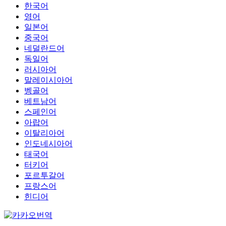
한국어
영어
일본어
중국어
네덜란드어
독일어
러시아어
말레이시아어
벵골어
베트남어
스페인어
아랍어
이탈리아어
인도네시아어
태국어
터키어
포르투갈어
프랑스어
힌디어