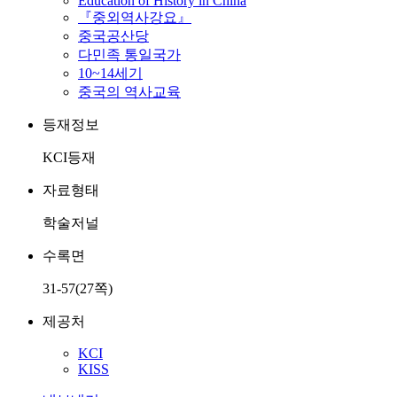
Education of History in China
『중외역사강요』
중국공산당
다민족 통일국가
10~14세기
중국의 역사교육
등재정보
KCI등재
자료형태
학술저널
수록면
31-57(27쪽)
제공처
KCI
KISS