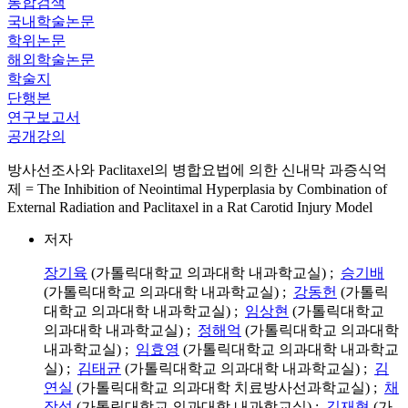
통합검색
국내학술논문
학위논문
해외학술논문
학술지
단행본
연구보고서
공개강의
방사선조사와 Paclitaxel의 병합요법에 의한 신내막 과증식억
제 = The Inhibition of Neointimal Hyperplasia by Combination of
External Radiation and Paclitaxel in a Rat Carotid Injury Model
저자
장기육
(가톨릭대학교 의과대학 내과학교실) ;
승기배
(가톨릭대학교 의과대학 내과학교실) ;
강동헌
(가톨릭
대학교 의과대학 내과학교실) ;
임상현
(가톨릭대학교
의과대학 내과학교실) ;
정해억
(가톨릭대학교 의과대학
내과학교실) ;
임효영
(가톨릭대학교 의과대학 내과학교
실) ;
김태균
(가톨릭대학교 의과대학 내과학교실) ;
김
연실
(가톨릭대학교 의과대학 치료방사선과학교실) ;
채
장성
(가톨릭대학교 의과대학 내과학교실) ;
김재형
(가