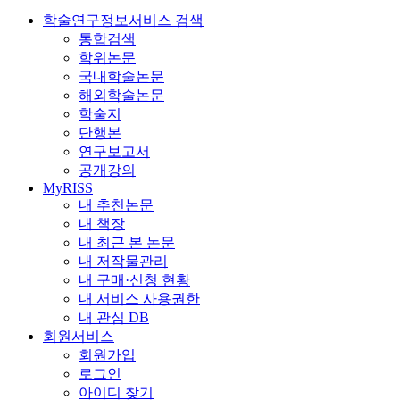
학술연구정보서비스 검색
통합검색
학위논문
국내학술논문
해외학술논문
학술지
단행본
연구보고서
공개강의
MyRISS
내 추천논문
내 책장
내 최근 본 논문
내 저작물관리
내 구매·신청 현황
내 서비스 사용권한
내 관심 DB
회원서비스
회원가입
로그인
아이디 찾기