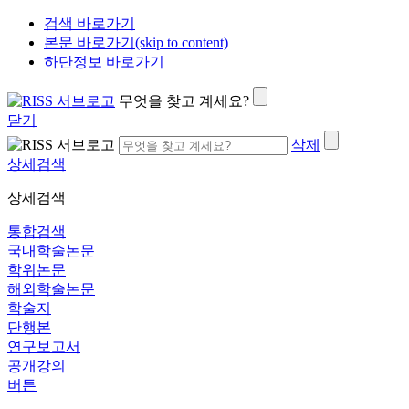
검색 바로가기
본문 바로가기(skip to content)
하단정보 바로가기
무엇을 찾고 계세요?
닫기
삭제
상세검색
상세검색
통합검색
국내학술논문
학위논문
해외학술논문
학술지
단행본
연구보고서
공개강의
버튼