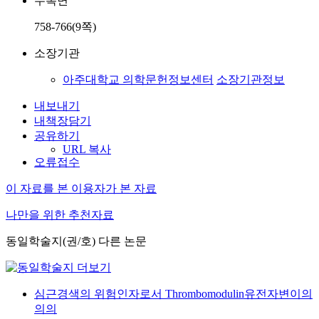
수록면
758-766(9쪽)
소장기관
아주대학교 의학문헌정보센터
소장기관정보
내보내기
내책장담기
공유하기
URL 복사
오류접수
이 자료를 본 이용자가 본 자료
나만을 위한 추천자료
동일학술지(권/호) 다른 논문
심근경색의 위험인자로서 Thrombomodulin유전자변이의
의의