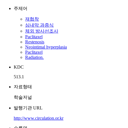
주제어
재협착
심내막 과증식
체외 방사선조사
Paclitaxel
Restenosis
Neointimal hyperplasia
Paclitaxel
Radiation.
KDC
513.1
자료형태
학술저널
발행기관 URL
http://www.circulation.or.kr