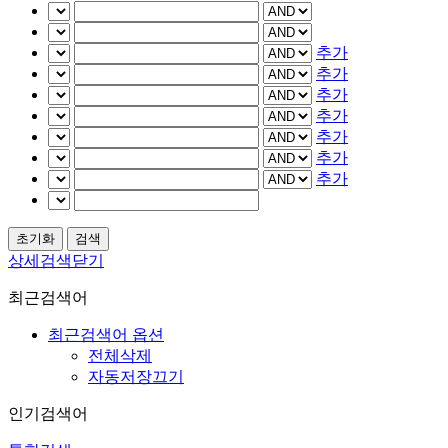
추가
추가
추가
추가
추가
추가
추가
상세검색닫기
최근검색어
최근검색어 옵션
전체삭제
자동저장끄기
인기검색어