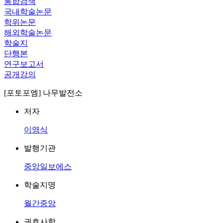
통합검색
국내학술논문
학위논문
해외학술논문
학술지
단행본
연구보고서
공개강의
[포토포엠] 나무발전소
저자
이영식
발행기관
중앙일보에스
학술지명
월간중앙
권호사항