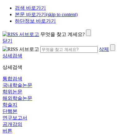
검색 바로가기
본문 바로가기(skip to content)
하단정보 바로가기
무엇을 찾고 계세요?
닫기
삭제
상세검색
상세검색
통합검색
국내학술논문
학위논문
해외학술논문
학술지
단행본
연구보고서
공개강의
버튼