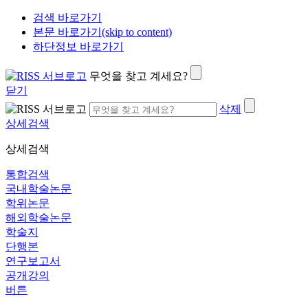
검색 바로가기
본문 바로가기(skip to content)
하단정보 바로가기
무엇을 찾고 계세요?
닫기
삭제
상세검색
상세검색
통합검색
국내학술논문
학위논문
해외학술논문
학술지
단행본
연구보고서
공개강의
버튼