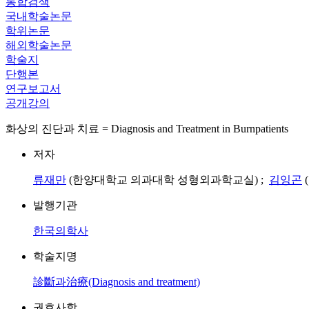
통합검색
국내학술논문
학위논문
해외학술논문
학술지
단행본
연구보고서
공개강의
화상의 진단과 치료 = Diagnosis and Treatment in Burnpatients
저자
류재만
(한양대학교 의과대학 성형외과학교실) ;
김잉곤
발행기관
한국의학사
학술지명
診斷과治療(Diagnosis and treatment)
권호사항