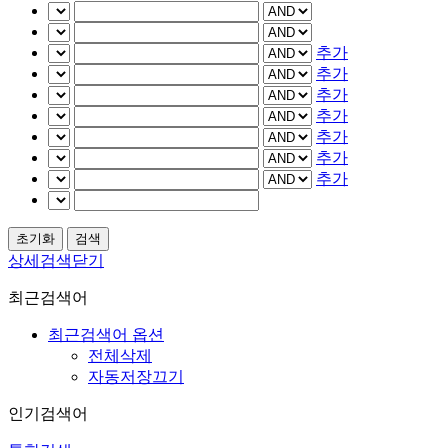
추가
추가
추가
추가
추가
추가
추가
상세검색닫기
최근검색어
최근검색어 옵션
전체삭제
자동저장끄기
인기검색어