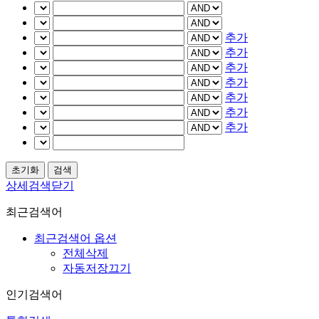
추가
추가
추가
추가
추가
추가
추가
상세검색닫기
최근검색어
최근검색어 옵션
전체삭제
자동저장끄기
인기검색어