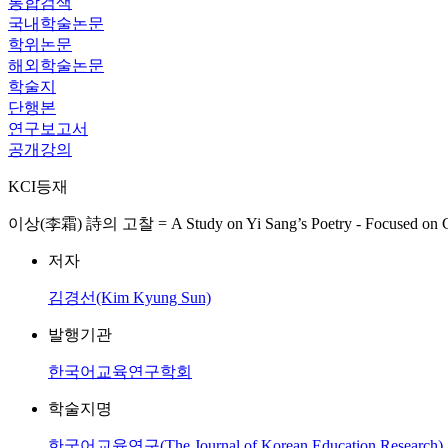
통합검색
국내학술논문
학위논문
해외학술논문
학술지
단행본
연구보고서
공개강의
KCI등재
이상(李霜) 詩의 고찰 = A Study on Yi Sang’s Poetry - Focused on Ca
저자
김경선(Kim Kyung Sun)
발행기관
한국어교육연구학회
학술지명
한국어교육연구(The Journal of Korean Education Research)