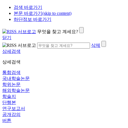
검색 바로가기
본문 바로가기(skip to content)
하단정보 바로가기
무엇을 찾고 계세요?
닫기
삭제
상세검색
상세검색
통합검색
국내학술논문
학위논문
해외학술논문
학술지
단행본
연구보고서
공개강의
버튼