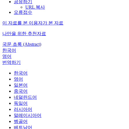
공유하기
URL 복사
오류접수
이 자료를 본 이용자가 본 자료
나만을 위한 추천자료
국문 초록 (Abstract)
한국어
영어
번역하기
한국어
영어
일본어
중국어
네덜란드어
독일어
러시아어
말레이시아어
벵골어
베트남어