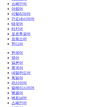
스페인어
아랍어
이탈리아어
인도네시아어
태국어
터키어
포르투갈어
프랑스어
힌디어
한국어
영어
일본어
중국어
네덜란드어
독일어
러시아어
말레이시아어
벵골어
베트남어
스페인어