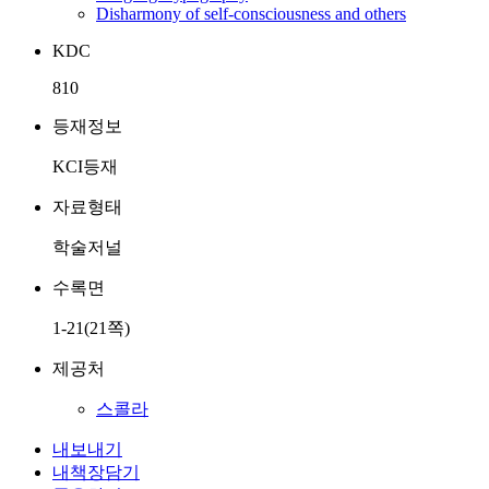
Disharmony of self-consciousness and others
KDC
810
등재정보
KCI등재
자료형태
학술저널
수록면
1-21(21쪽)
제공처
스콜라
내보내기
내책장담기