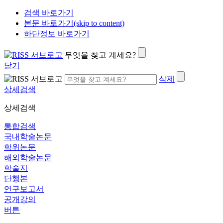
검색 바로가기
본문 바로가기(skip to content)
하단정보 바로가기
무엇을 찾고 계세요?
닫기
삭제
상세검색
상세검색
통합검색
국내학술논문
학위논문
해외학술논문
학술지
단행본
연구보고서
공개강의
버튼