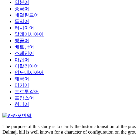
일본어
중국어
네덜란드어
독일어
러시아어
말레이시아어
벵골어
베트남어
스페인어
아랍어
이탈리아어
인도네시아어
태국어
터키어
포르투갈어
프랑스어
힌디어
The purpose of this study is to clarify the historic transition of the pr
Dalmaji hill is well known for a character of configuration on the gro