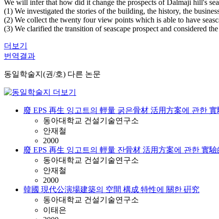
We will infer that how did it change the prospects of Dalmaji hill's sea
(1) We investigated the stories of the building, the history, the busines
(2) We collect the twenty four view points which is able to have seasc
(3) We clarified the transition of seascape prospect and considered the
더보기
번역결과
동일학술지(권/호) 다른 논문
廢 EPS 再生 잉고트의 輕量 굵은骨材 活用方案에 관한 
동아대학교 건설기술연구소
안재철
2000
廢 EPS 再生 잉고트의 輕量 잔骨材 活用方案에 관한 實驗
동아대학교 건설기술연구소
안재철
2000
韓國 現代公演場建築의 空間 構成 特性에 關한 硏究
동아대학교 건설기술연구소
이태은