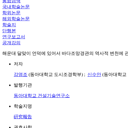
통합검색
국내학술논문
학위논문
해외학술논문
학술지
단행본
연구보고서
공개강의
해운대 달맞이 언덕에 있어서 바다조망경관의 역사적 변천에 관한 연구 = A Study on
저자
강영조
(동아대학교 도시조경학부) ;
신수안
(동아대학교 
발행기관
동아대학교 건설기술연구소
학술지명
硏究報告
권호사항