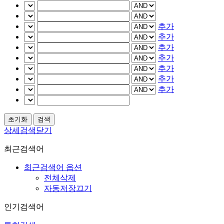
추가
추가
추가
추가
추가
추가
추가
상세검색닫기
최근검색어
최근검색어 옵션
전체삭제
자동저장끄기
인기검색어