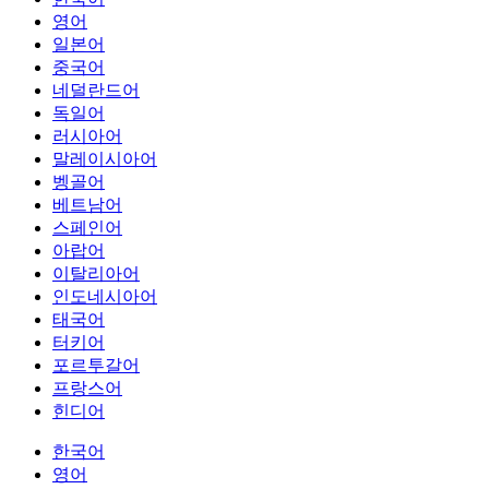
영어
일본어
중국어
네덜란드어
독일어
러시아어
말레이시아어
벵골어
베트남어
스페인어
아랍어
이탈리아어
인도네시아어
태국어
터키어
포르투갈어
프랑스어
힌디어
한국어
영어