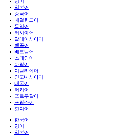
영어
일본어
중국어
네덜란드어
독일어
러시아어
말레이시아어
벵골어
베트남어
스페인어
아랍어
이탈리아어
인도네시아어
태국어
터키어
포르투갈어
프랑스어
힌디어
한국어
영어
일본어