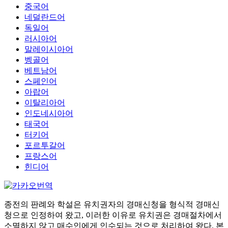
중국어
네덜란드어
독일어
러시아어
말레이시아어
벵골어
베트남어
스페인어
아랍어
이탈리아어
인도네시아어
태국어
터키어
포르투갈어
프랑스어
힌디어
종전의 판례와 학설은 유치권자의 경매신청을 형식적 경매신
청으로 인정하여 왔고, 이러한 이유로 유치권은 경매절차에서
소멸하지 않고 매수인에게 인수되는 것으로 처리하여 왔다. 본