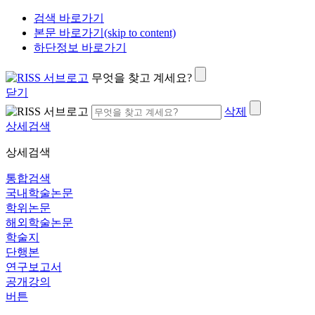
검색 바로가기
본문 바로가기(skip to content)
하단정보 바로가기
무엇을 찾고 계세요?
닫기
삭제
상세검색
상세검색
통합검색
국내학술논문
학위논문
해외학술논문
학술지
단행본
연구보고서
공개강의
버튼