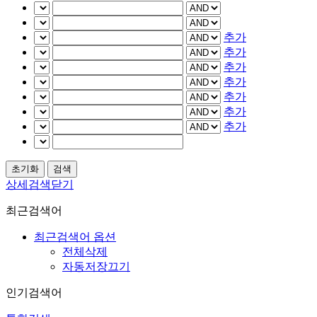
추가
추가
추가
추가
추가
추가
추가
상세검색닫기
최근검색어
최근검색어 옵션
전체삭제
자동저장끄기
인기검색어