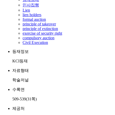
민사집행
Lien
lien holders
formal auction
principle of takeover
principle of extinction
exercise of security right
compulsory auction
Civil Execution
등재정보
KCI등재
자료형태
학술저널
수록면
509-539(31쪽)
제공처