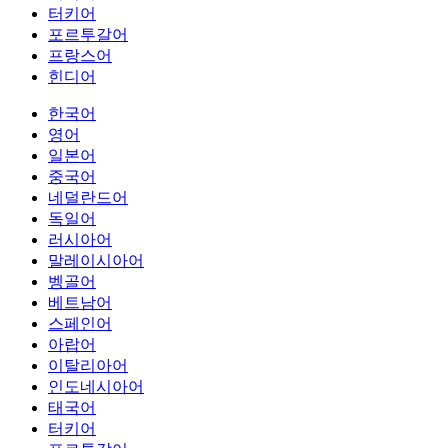
터키어
포르투갈어
프랑스어
힌디어
한국어
영어
일본어
중국어
네덜란드어
독일어
러시아어
말레이시아어
벵골어
베트남어
스페인어
아랍어
이탈리아어
인도네시아어
태국어
터키어