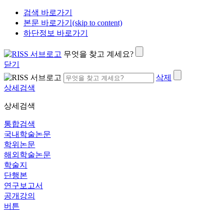
검색 바로가기
본문 바로가기(skip to content)
하단정보 바로가기
무엇을 찾고 계세요?
닫기
삭제
상세검색
상세검색
통합검색
국내학술논문
학위논문
해외학술논문
학술지
단행본
연구보고서
공개강의
버튼