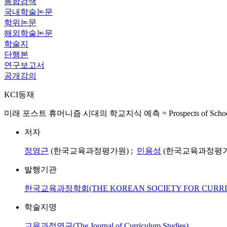
통합검색
국내학술논문
학위논문
해외학술논문
학술지
단행본
연구보고서
공개강의
KCI등재
미래 포스트 휴머니즘 시대의 학교지식 예측 = Prospects of School Knowl
저자
정영근
(한국교육과정평가원) ;
민용성
(한국교육과정평가
발행기관
한국교육과정학회(THE KOREAN SOCIETY FOR CURRIC
학술지명
교육과정연구(The Journal of Curriculum Studies)