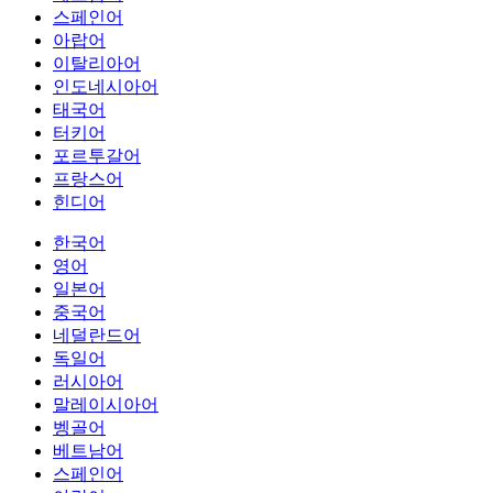
스페인어
아랍어
이탈리아어
인도네시아어
태국어
터키어
포르투갈어
프랑스어
힌디어
한국어
영어
일본어
중국어
네덜란드어
독일어
러시아어
말레이시아어
벵골어
베트남어
스페인어