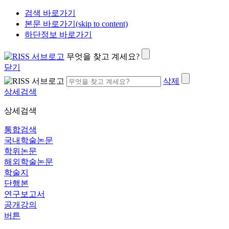
검색 바로가기
본문 바로가기(skip to content)
하단정보 바로가기
무엇을 찾고 계세요?
닫기
삭제
상세검색
상세검색
통합검색
국내학술논문
학위논문
해외학술논문
학술지
단행본
연구보고서
공개강의
버튼