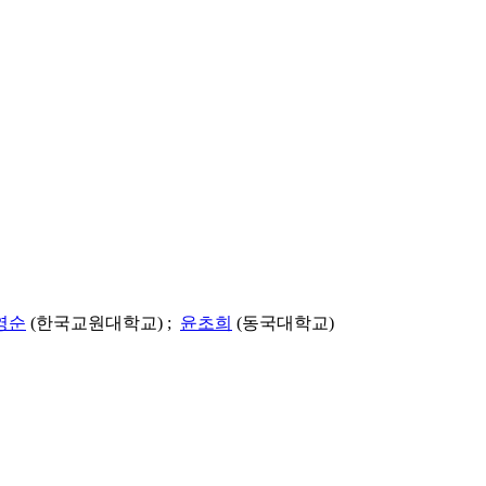
영순
(한국교원대학교) ;
윤초희
(동국대학교)