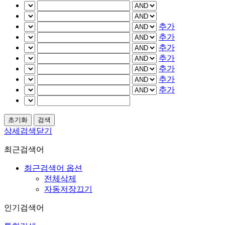
추가
추가
추가
추가
추가
추가
추가
상세검색닫기
최근검색어
최근검색어 옵션
전체삭제
자동저장끄기
인기검색어