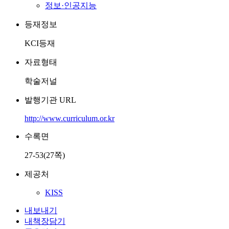
정보·인공지능
등재정보
KCI등재
자료형태
학술저널
발행기관 URL
http://www.curriculum.or.kr
수록면
27-53(27쪽)
제공처
KISS
내보내기
내책장담기