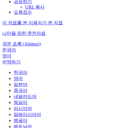
공유하기
URL 복사
오류접수
이 자료를 본 이용자가 본 자료
나만을 위한 추천자료
국문 초록 (Abstract)
한국어
영어
번역하기
한국어
영어
일본어
중국어
네덜란드어
독일어
러시아어
말레이시아어
벵골어
베트남어