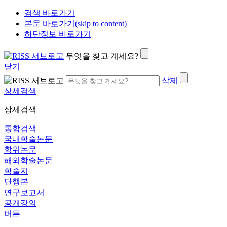
검색 바로가기
본문 바로가기(skip to content)
하단정보 바로가기
무엇을 찾고 계세요?
닫기
삭제
상세검색
상세검색
통합검색
국내학술논문
학위논문
해외학술논문
학술지
단행본
연구보고서
공개강의
버튼