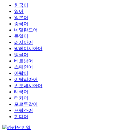
한국어
영어
일본어
중국어
네덜란드어
독일어
러시아어
말레이시아어
벵골어
베트남어
스페인어
아랍어
이탈리아어
인도네시아어
태국어
터키어
포르투갈어
프랑스어
힌디어