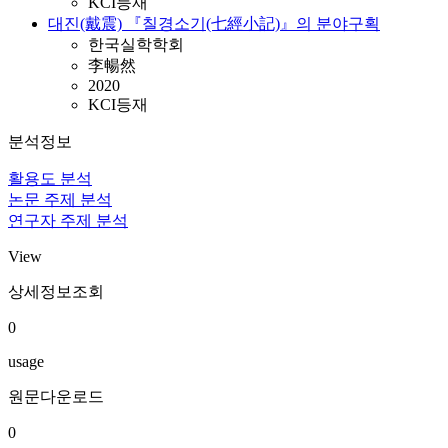
KCI등재
대진(戴震) 『칠경소기(七經小記)』의 분야구획
한국실학학회
李暢然
2020
KCI등재
분석정보
활용도 분석
논문 주제 분석
연구자 주제 분석
View
상세정보조회
0
usage
원문다운로드
0