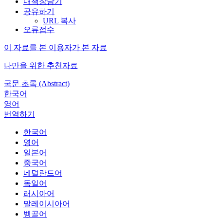
내책장담기
공유하기
URL 복사
오류접수
이 자료를 본 이용자가 본 자료
나만을 위한 추천자료
국문 초록 (Abstract)
한국어
영어
번역하기
한국어
영어
일본어
중국어
네덜란드어
독일어
러시아어
말레이시아어
벵골어