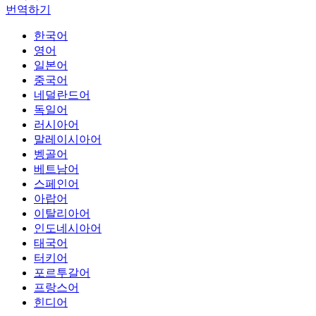
번역하기
한국어
영어
일본어
중국어
네덜란드어
독일어
러시아어
말레이시아어
벵골어
베트남어
스페인어
아랍어
이탈리아어
인도네시아어
태국어
터키어
포르투갈어
프랑스어
힌디어