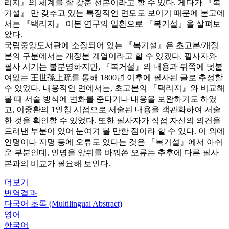
리지』의 체계를 잘 갖춘 선본이라고 할 수 있다. 게다가 『복
거설』 만 갖추고 있는 특징적인 면모도 보이기 때문에 본고에
서는 『택리지』 이본 연구의 일환으로 『복거설』을 살펴보
았다.
국립중앙도서관에 소장되어 있는 『복거설』은 초고본/개정
본의 구분에서는 개정본 계열이라고 할 수 있겠다. 필사자와
필사 시기는 불분명하지만, 『복거설』의 내용과 뒤쪽에 덧붙
여있는 王世孫上疏를 통해 1800년 이후에 필사된 글로 추정할
수 있었다. 내용적인 면에서는, 초고본의 『택리지』와 비교해
볼 때 서술 방식에 변화를 준다거나 내용을 보완하기도 하였
고, 이중환의 1인칭 시점으로 서술된 내용을 객관화하여 서술
한 것을 확인할 수 있었다. 또한 필사자가 직접 자신의 의견을
드러낸 부분이 있어 눈여겨 볼 만한 점이라 할 수 있다. 이 외에
인명이나 지명 등에 오류도 있다는 것은 『복거설』에서 아쉬
운 부분인데, 인명을 앞뒤를 바꿔쓴 오류는 추후에 다른 필사
본과의 비교가 필요해 보인다.
더보기
번역결과
다국어 초록 (Multilingual Abstract)
영어
한국어