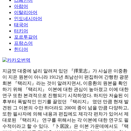
스페인어
아랍어
이탈리아어
인도네시아어
태국어
터키어
포르투갈어
프랑스어
힌디어
지금껏 대중에 널리 알려져 있던 『擇里志』가 사실은 이중환
이 지은 원본이 아니라 1912년 최남선이 편집하여 간행한 광문
회본 『택리지』라는 것이 알려지면서, 이중환의 원본을 확인
하기 위해 『택리지』 이본에 대한 관심이 높아졌고 이에 대한
연구 또한 본격적으로 진행되기 시작하였다. 하지만 저술된 이
후부터 폭발적인 인기를 끌었던 『택리지』 였던 만큼 현재 발
견된 그 이본의 수만 하더라도 200여 종이 넘을 만큼 다양하고,
또한 필사자에 의해 내용과 편집에도 제각각 편차가 있어서 제
대로된 『택리지』 연구를 위해서는 각 이본에 대한 연구도 필
수적이라고 할 수 있다. 『卜居說』은 이본 가운데에서도 『택