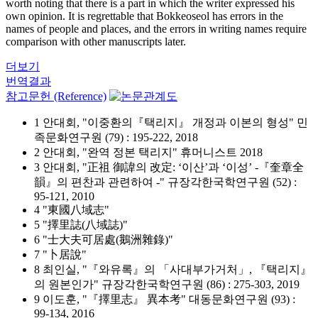
worth noting that there is a part in which the writer expressed his
own opinion. It is regrettable that Bokkeoseol has errors in the
names of people and places, and the errors in writing names require
comparison with other manuscripts later.
더보기
번역결과
참고문헌 (Reference)
1 안대회, "이중환의『택리지』 개정과 이본의 형성" 민
족문화연구원 (79) : 195-222, 2018
2 안대회, "완역 정본 택리지" 휴머니스트 2018
3 안대회, "正祖 御諱의 改定: ‘이산’과 ‘이성’ -『奎章全
韻』의 편찬과 관련하여 -" 규장각한국학연구원 (52) :
95-121, 2010
4 "東國八域志"
5 "擇里誌(八域誌)"
6 "士大夫可居處(鵝洲雜錄)"
7 "卜居說"
8 최인실, "『와유록』의 「사대부가거처」, 『택리지』
의 원본인가" 규장각한국학연구원 (86) : 275-303, 2019
9 이도훈, "『擇里志』 異本考" 대동문화연구원 (93) :
99-134, 2016