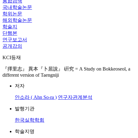
통합검색
국내학술논문
학위논문
해외학술논문
학술지
단행본
연구보고서
공개강의
KCI등재
『擇里志』 異本『卜居說』 硏究 = A Study on Bokkeoseol, a
different version of Taengniji
저자
안소라 ( Ahn So-ra )
연구자관계분석
발행기관
한국실학학회
학술지명