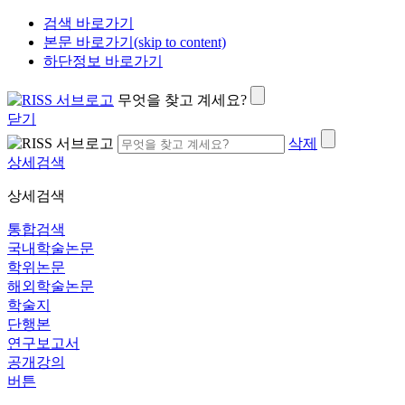
검색 바로가기
본문 바로가기(skip to content)
하단정보 바로가기
무엇을 찾고 계세요?
닫기
삭제
상세검색
상세검색
통합검색
국내학술논문
학위논문
해외학술논문
학술지
단행본
연구보고서
공개강의
버튼