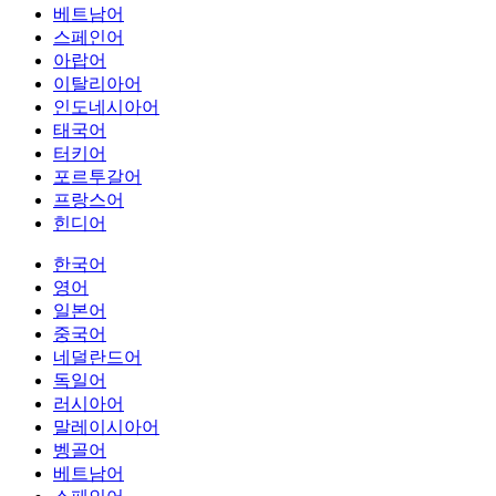
베트남어
스페인어
아랍어
이탈리아어
인도네시아어
태국어
터키어
포르투갈어
프랑스어
힌디어
한국어
영어
일본어
중국어
네덜란드어
독일어
러시아어
말레이시아어
벵골어
베트남어