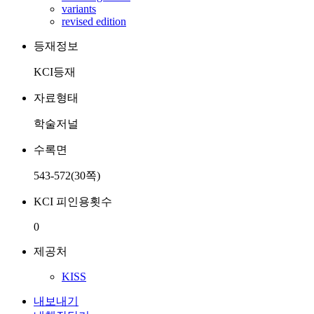
variants
revised edition
등재정보
KCI등재
자료형태
학술저널
수록면
543-572(30쪽)
KCI 피인용횟수
0
제공처
KISS
내보내기