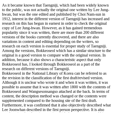
As it became known that Taengniji, which had been widely known
to the public, was not actually the original one written by Lee Jung-
hwan, but was the one edited and published by Choi Nam-sun in
1912, interest in the different version of Taengniji has increased and
research on this has begun in earnest in order to check the original
copy of Lee Jung-hwan. However, as it has gained tremendous
popularity since it was written, there are more than 200 different
versions of the books currently discovered, and there are also
variations in content and editing depending on the writers, so
research on each version is essential for proper study of Taengniji.
Among the versions, Bokkeoseol which has a similar structure to the
original is a good version to compare with the original version. In
addition, because it also shows a characteristic aspect that only
Bokkeoseol has, I looked through Bokkeoseol as a part of the
research on different versions of Taengniji.
Bokkeoseol in the National Library of Korea can be referred to as
the revision in the classification of the first draft/revised version.
Although it is unclear who wrote it and when it was written, it was
possible to assume that it was written after 1800 with the contents of
Bokkeoseol and Wangsesonsangso attached at the back. In terms of
content, the description method was changed or the contents were
supplemented compared to the housing site of the first draft.
Furthermore, it was confirmed that it also objectively described what
Lee Joonwhan described in the first person perspective. It is also