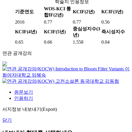
학술지 인용정보
WOS-KCI 통
기준연도
KCIF(2년)
KCIF(3년)
합IF(2년)
2016
0.77
0.77
0.56
중심성지수(3
KCIF(4년)
KCIF(5년)
즉시성지수
년)
0.65
0.66
1.558
0.04
연관 공개강의
Introduction to Bloom Filter Variants
이
화여자대학교
임혜숙
고전소설론
동국대학교
김동협
원문보기
인용하기
서지정보 내보내기(Export)
닫기