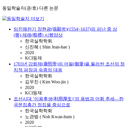
동일학술지(권/호) 다른 논문
임진왜란기 장현광(張顯光)(1554~1637)의 피난 중 상
(喪)·제례(祭禮) 시행양상
한국실학학회
신진혜 ( Shin Jean-hae )
2020
KCI등재
1703년 강희제(康熙帝)의 어필(御筆)을 둘러싼 조선의 정
치적 파장과 숙종의 대응
한국실학학회
김우진 ( Kim Woo-jin )
2020
KCI등재
조선시대 ‘이용후생(利用厚生)’의 용법과 어휘 추세―한
국문집총간 정집을 중심으로
한국실학학회
노관범 ( Noh Kwan-bum )
2020