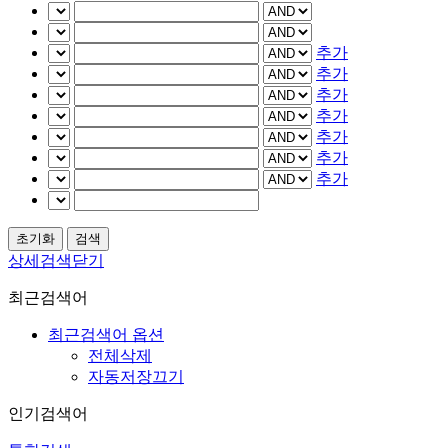
추가
추가
추가
추가
추가
추가
추가
상세검색닫기
최근검색어
최근검색어 옵션
전체삭제
자동저장끄기
인기검색어