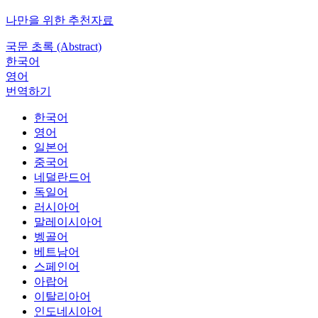
나만을 위한 추천자료
국문 초록 (Abstract)
한국어
영어
번역하기
한국어
영어
일본어
중국어
네덜란드어
독일어
러시아어
말레이시아어
벵골어
베트남어
스페인어
아랍어
이탈리아어
인도네시아어