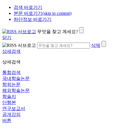
검색 바로가기
본문 바로가기(skip to content)
하단정보 바로가기
무엇을 찾고 계세요?
닫기
삭제
상세검색
상세검색
통합검색
국내학술논문
학위논문
해외학술논문
학술지
단행본
연구보고서
공개강의
버튼