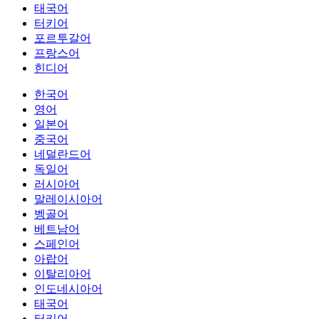
태국어
터키어
포르투갈어
프랑스어
힌디어
한국어
영어
일본어
중국어
네덜란드어
독일어
러시아어
말레이시아어
벵골어
베트남어
스페인어
아랍어
이탈리아어
인도네시아어
태국어
터키어