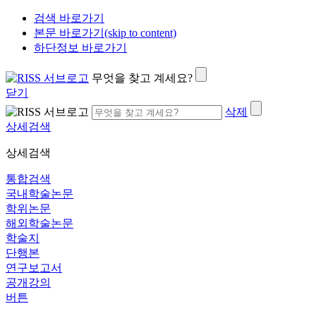
검색 바로가기
본문 바로가기(skip to content)
하단정보 바로가기
무엇을 찾고 계세요?
닫기
삭제
상세검색
상세검색
통합검색
국내학술논문
학위논문
해외학술논문
학술지
단행본
연구보고서
공개강의
버튼