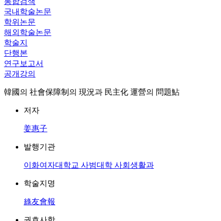
통합검색
국내학술논문
학위논문
해외학술논문
학술지
단행본
연구보고서
공개강의
韓國의 社會保障制의 現況과 民主化 運營의 問題鮎
저자
姜惠子
발행기관
이화여자대학교 사범대학 사회생활과
학술지명
綠友會報
권호사항