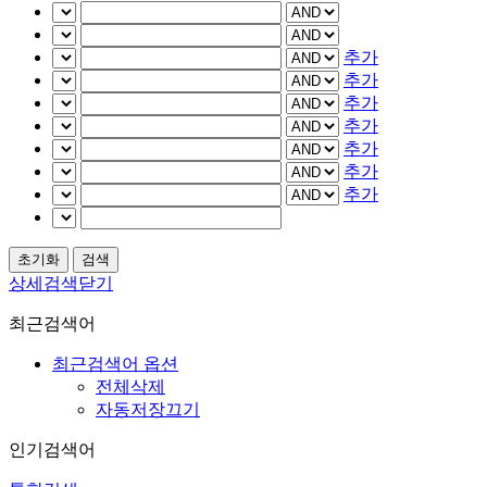
추가
추가
추가
추가
추가
추가
추가
상세검색닫기
최근검색어
최근검색어 옵션
전체삭제
자동저장끄기
인기검색어