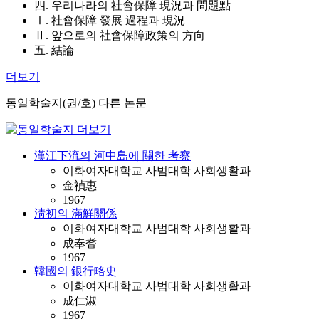
四. 우리나라의 社會保障 現況과 問題點
Ⅰ. 社會保障 發展 過程과 現況
Ⅱ. 앞으로의 社會保障政策의 方向
五. 結論
더보기
동일학술지(권/호) 다른 논문
漢江下流의 河中島에 關한 考察
이화여자대학교 사범대학 사회생활과
金禎惠
1967
淸初의 滿鮮關係
이화여자대학교 사범대학 사회생활과
成奉耆
1967
韓國의 銀行略史
이화여자대학교 사범대학 사회생활과
成仁淑
1967