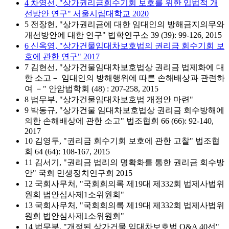
4 차영선, "상가권리금회수기회 보호를 위한 입법적 개
선방안 연구" 서울시립대학교 2020
5 전장헌, "상가권리금에 대한 임대인의 방해금지의무와
개선방안에 대한 연구" 법학연구소 39 (39): 99-126, 2015
6 신옥영, "상가건물임대차보호법의 권리금 회수기회 보
호에 관한 연구" 2017
7 김현선, "상가건물임대차보호법상 권리금 법제화에 대
한 소고－ 임대인의 방해행위에 따른 손해배상과 관련하
여 －" 안암법학회 (48) : 207-258, 2015
8 법무부, "상가건물임대차보호법 개정안 마련"
9 박동규, "상가건물 임대차보호법상 권리금 회수방해에
의한 손해배상에 관한 소고" 법조협회 66 (66): 92-140,
2017
10 김영두, "권리금 회수기회 보호에 관한 고찰" 법조협
회 64 (64): 108-167, 2015
11 김서기, "권리금 법리의 명확화를 통한 권리금 회수방
안" 국회 민생정치연구회 2015
12 국회사무처, "국회회의록 제19대 제332회 법제사법위
원회 법안심사제1소위원회"
13 국회사무처, "국회회의록 제19대 제332회 법제사법위
원회 법안심사제1소위원회"
14 법무부, "개정된 상가건물 임대차보호법 Q&A 40선"