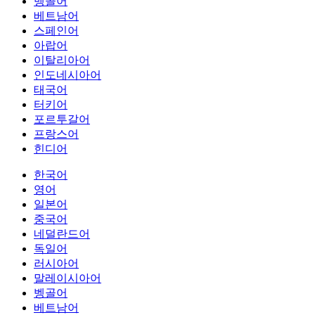
벵골어
베트남어
스페인어
아랍어
이탈리아어
인도네시아어
태국어
터키어
포르투갈어
프랑스어
힌디어
한국어
영어
일본어
중국어
네덜란드어
독일어
러시아어
말레이시아어
벵골어
베트남어