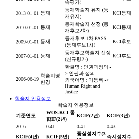
속평가)
등재학술지 유지 (등
등재
KCI등재
2013-01-01
재유지)
등재학술지 선정 (등
등재
KCI등재
2010-01-01
재후보2차)
등재후보 1차 PASS
등재
KCI후보
2009-01-01
(등재후보1차)
등재후보학술지 선정
등재
KCI후보
2007-01-01
(신규평가)
한글명 : 인권과정의 -
> 인권과 정의
학술지명
2006-06-19
외국어명 : 미등록 ->
변경
Human Right and
Justice
학술지 인용정보
학술지 인용정보
WOS-KCI 통
기준연도
KCIF(2년)
KCIF(3년)
합IF(2년)
2016
0.41
0.41
0.43
중심성지수(3
KCIF(4년)
KCIF(5년)
즉시성지수