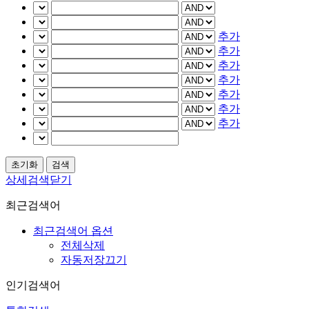
추가
추가
추가
추가
추가
추가
추가
상세검색닫기
최근검색어
최근검색어 옵션
전체삭제
자동저장끄기
인기검색어