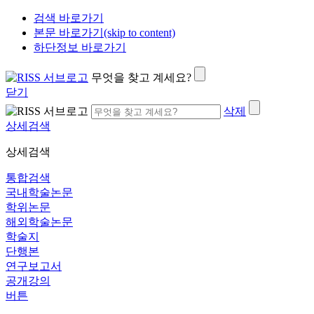
검색 바로가기
본문 바로가기(skip to content)
하단정보 바로가기
무엇을 찾고 계세요?
닫기
삭제
상세검색
상세검색
통합검색
국내학술논문
학위논문
해외학술논문
학술지
단행본
연구보고서
공개강의
버튼