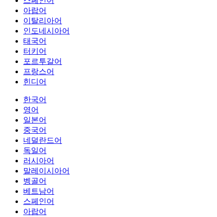
스페인어
아랍어
이탈리아어
인도네시아어
태국어
터키어
포르투갈어
프랑스어
힌디어
한국어
영어
일본어
중국어
네덜란드어
독일어
러시아어
말레이시아어
벵골어
베트남어
스페인어
아랍어