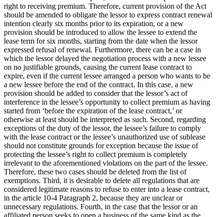
right to receiving premium. Therefore, current provision of the Act
should be amended to obligate the lessor to express contract renewal
intention clearly six months prior to its expiration, or a new
provision should be introduced to allow the lessee to extend the
lease term for six months, starting from the date when the lessor
expressed refusal of renewal. Furthermore, there can be a case in
which the lessor delayed the negotiation process with a new lessee
on no justifiable grounds, causing the current lease contract to
expire, even if the current lessee arranged a person who wants to be
a new lessee before the end of the contract. In this case, a new
provision should be added to consider that the lessor’s act of
interference in the lessee’s opportunity to collect premium as having
started from ‘before the expiration of the lease contract,’ or
otherwise at least should be interpreted as such. Second, regarding
exceptions of the duty of the lessor, the lessee’s failure to comply
with the lease contract or the lessee’s unauthorized use of sublease
should not constitute grounds for exception because the issue of
protecting the lessee’s right to collect premium is completely
irrelevant to the aforementioned violations on the part of the lessee.
Therefore, these two cases should be deleted from the list of
exemptions. Third, it is desirable to delete all regulations that are
considered legitimate reasons to refuse to enter into a lease contract,
in the article 10-4 Paragraph 2, because they are unclear or
unnecessary regulations. Fourth, in the case that the lessor or an
affiliated person seeks to open a business of the same kind as the