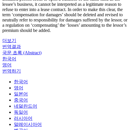
lessee’s business, it cannot be interpreted as a legitimate reason to
refuse to enter into a lease contract. In order to make this clear, the
term ‘compensation for damages’ should be deleted and revised to
neutrally refer to responsibility for damages suffered by the lessor, or
a regulation on ‘compensating’ the ‘losses’ amounting to the lessor’s
premium should be added.
더보기
번역결과
국문 초록 (Abstract)
한국어
영어
번역하기
한국어
영어
일본어
중국어
네덜란드어
독일어
러시아어
말레이시아어