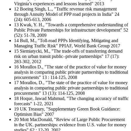
Virginia’s experiences and lessons learned" 2013
12 Boeing Singh, L., "Traffic revenue risk management
through Annuity Model of PPP road projects in India" 24
(24): 605-613, 2006
13 Kwak, Y. H., "Towards a comprehensive understanding of
Public Private Partnerships for infrastructure development" 52
(52): 51-78, 2009
14 Bull, M., "Toll-road PPPs Identifying, Mitigating and
Managing Traffic Risk" PPIAF, World Bank Group 2017
15 Siemiatycki, M., "The trade-offs of transferring demand
risk on urban transit public–private partnerships" 17 (17):
283-302, 2012
16 Morallos D., "The state of the practice of value for money
analysis in comparing public private partnerships to traditional
procurements" 13 : 114-125, 2008
17 Morallos, D., "The state of the practice of value for money
analysis in comparing public private partnerships to traditional
procurements" 13 (13): 114-125, 2008
18 Hoque, Jawad Mahmud, "The changing accuracy of traffic
forecasts" 1-22, 2021
19 UK Treasury, "Supplementary Green Book Guidance:
Optimism Bias" 2007
20 Mott MacDonald, "Review of Large Public Procurement
in the UK. partnerships: evidence from U.S. value for money
studies" 62 : 12-20, 2002