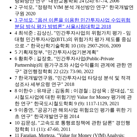
량화방안 연구" 대한교통학회 24 (24): 67-74, 2006
2 구석모, "정량적 VfM 분석 개선방안 연구" 한국개발연
구원 2020
3 구석모, "옵션 이론을 이용한 민간투자사업 수입위험
분담 방식 평가 방법론" 서울시립대학교 2018
4 최석준 ; 김상신, "민간투자사업의 위험가치 평가 - 임
대형 민간투자사업(BTL)의 위험가치 평가 제도를 중심
으로 -" 한국산학기술학회 10 (10): 2907-2916, 2009
5 기획재정부, "민간투자사업기본계획"
6 황희주 ; 길장호, "민간투자사업(Public-Private
Partnership)의 원가구조와 사업수익률의 관계에 관한 연
구" 경인행정학회 22 (22): 73-90, 2022
7 한국개발연구원, "민간투자사업 타당성 분석 및 적격
성조사 세부요령 연구" 2018
8 이한수 ; 유재균 ; 김동희 ; 이경철 ; 강성욱 ; 문대섭, "도
시철도사업에 대한 위험기반 Value for Money 평가에 관
한 연구" 한국도시철도학회 9 (9): 1117-1129, 2021
9 이종연, "공공기관 해외사업 위험요인 평가를 위한 기
초 연구" 한국개발연구원 2014
10 김문성, "고속도로 통행료정책에 관한 담론" 경인행
정학회 11 (11): 47-60, 2011
11 Farajian, Morteza, "Value for Money (VfM) Analysis: