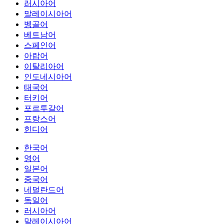
러시아어
말레이시아어
벵골어
베트남어
스페인어
아랍어
이탈리아어
인도네시아어
태국어
터키어
포르투갈어
프랑스어
힌디어
한국어
영어
일본어
중국어
네덜란드어
독일어
러시아어
말레이시아어