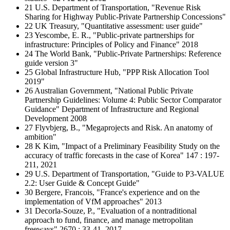
21 U.S. Department of Transportation, "Revenue Risk
Sharing for Highway Public-Private Partnership Concessions"
22 UK Treasury, "Quantitative assessment: user guide"
23 Yescombe, E. R., "Public-private partnerships for
infrastructure: Principles of Policy and Finance" 2018
24 The World Bank, "Public-Private Partnerships: Reference
guide version 3"
25 Global Infrastructure Hub, "PPP Risk Allocation Tool
2019"
26 Australian Government, "National Public Private
Partnership Guidelines: Volume 4: Public Sector Comparator
Guidance" Department of Infrastructure and Regional
Development 2008
27 Flyvbjerg, B., "Megaprojects and Risk. An anatomy of
ambition"
28 K Kim, "Impact of a Preliminary Feasibility Study on the
accuracy of traffic forecasts in the case of Korea" 147 : 197-
211, 2021
29 U.S. Department of Transportation, "Guide to P3-VALUE
2.2: User Guide & Concept Guide"
30 Bergere, Francois, "France's experience and on the
implementation of VfM approaches" 2013
31 Decorla-Souze, P., "Evaluation of a nontraditional
approach to fund, finance, and manage metropolitan
freeways" 2670 : 33-41, 2017