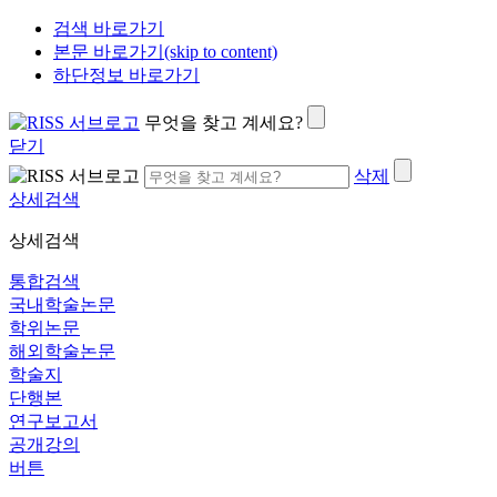
검색 바로가기
본문 바로가기(skip to content)
하단정보 바로가기
무엇을 찾고 계세요?
닫기
삭제
상세검색
상세검색
통합검색
국내학술논문
학위논문
해외학술논문
학술지
단행본
연구보고서
공개강의
버튼