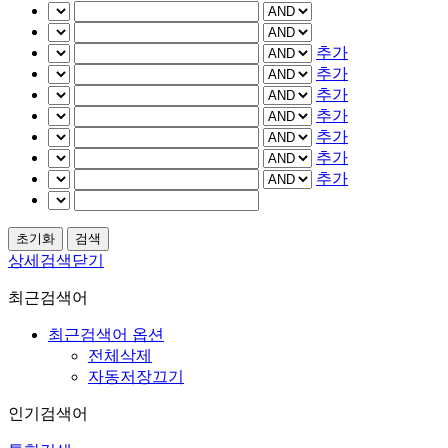
추가
추가
추가
추가
추가
추가
추가
상세검색닫기
최근검색어
최근검색어 옵션
전체삭제
자동저장끄기
인기검색어