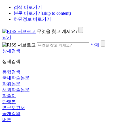
검색 바로가기
본문 바로가기(skip to content)
하단정보 바로가기
무엇을 찾고 계세요?
닫기
삭제
상세검색
상세검색
통합검색
국내학술논문
학위논문
해외학술논문
학술지
단행본
연구보고서
공개강의
버튼