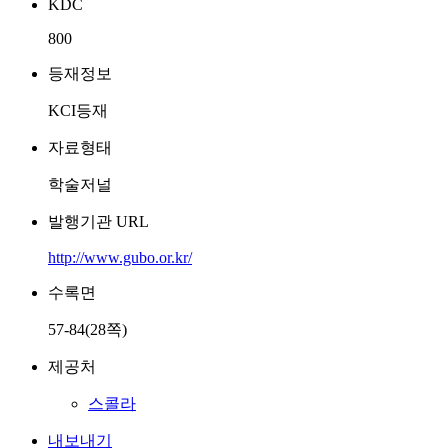
KDC
800
등재정보
KCI등재
자료형태
학술저널
발행기관 URL
http://www.gubo.or.kr/
수록면
57-84(28쪽)
제공처
스콜라
내보내기