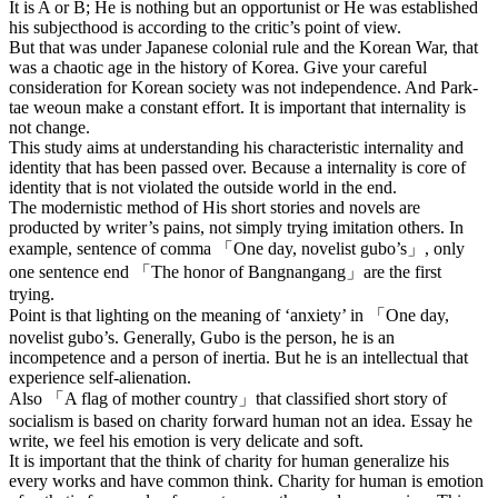
It is A or B; He is nothing but an opportunist or He was established
his subjecthood is according to the critic’s point of view.
But that was under Japanese colonial rule and the Korean War, that
was a chaotic age in the history of Korea. Give your careful
consideration for Korean society was not independence. And Park-
tae weoun make a constant effort. It is important that internality is
not change.
This study aims at understanding his characteristic internality and
identity that has been passed over. Because a internality is core of
identity that is not violated the outside world in the end.
The modernistic method of His short stories and novels are
producted by writer’s pains, not simply trying imitation others. In
example, sentence of comma 「One day, novelist gubo’s」, only
one sentence end 「The honor of Bangnangang」are the first
trying.
Point is that lighting on the meaning of ‘anxiety’ in 「One day,
novelist gubo’s. Generally, Gubo is the person, he is an
incompetence and a person of inertia. But he is an intellectual that
experience self-alienation.
Also 「A flag of mother country」that classified short story of
socialism is based on charity forward human not an idea. Essay he
write, we feel his emotion is very delicate and soft.
It is important that the think of charity for human generalize his
every works and have common think. Charity for human is emotion