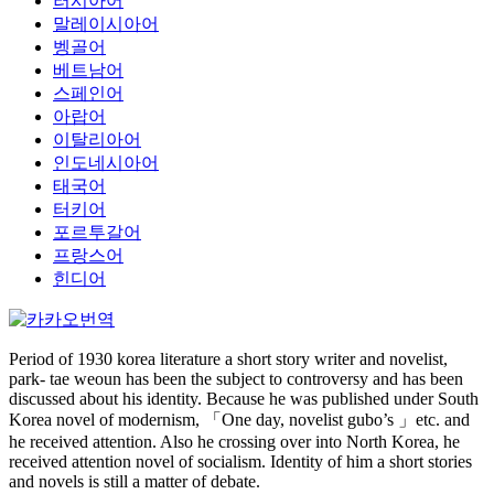
러시아어
말레이시아어
벵골어
베트남어
스페인어
아랍어
이탈리아어
인도네시아어
태국어
터키어
포르투갈어
프랑스어
힌디어
Period of 1930 korea literature a short story writer and novelist,
park- tae weoun has been the subject to controversy and has been
discussed about his identity. Because he was published under South
Korea novel of modernism, 「One day, novelist gubo’s 」etc. and
he received attention. Also he crossing over into North Korea, he
received attention novel of socialism. Identity of him a short stories
and novels is still a matter of debate.