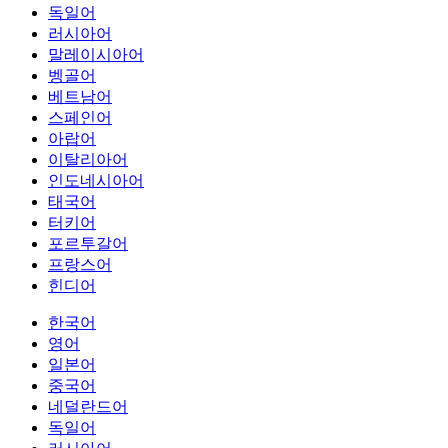
독일어
러시아어
말레이시아어
벵골어
베트남어
스페인어
아랍어
이탈리아어
인도네시아어
태국어
터키어
포르투갈어
프랑스어
힌디어
한국어
영어
일본어
중국어
네덜란드어
독일어