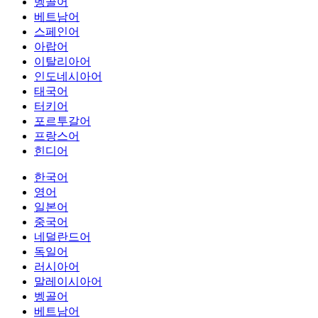
벵골어
베트남어
스페인어
아랍어
이탈리아어
인도네시아어
태국어
터키어
포르투갈어
프랑스어
힌디어
한국어
영어
일본어
중국어
네덜란드어
독일어
러시아어
말레이시아어
벵골어
베트남어