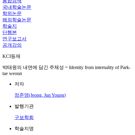
통합검색
국내학술논문
학위논문
해외학술논문
학술지
단행본
연구보고서
공개강의
KCI등재
박태원의 내면에 담긴 주체성 = Identity from internality of Park-
tae weoun
저자
정준영(Jeong, Jun Young)
발행기관
구보학회
학술지명