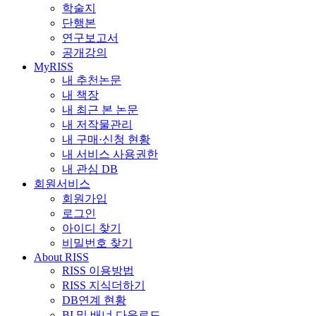
학술지
단행본
연구보고서
공개강의
MyRISS
내 추천논문
내 책장
내 최근 본 논문
내 저작물관리
내 구매·신청 현황
내 서비스 사용권한
내 관심 DB
회원서비스
회원가입
로그인
아이디 찾기
비밀번호 찾기
About RISS
RISS 이용방법
RISS 지식더하기
DB연계 현황
BI 및 배너 다운로드