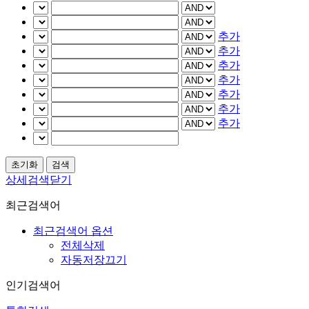
추가
추가
추가
추가
추가
추가
추가
상세검색닫기
최근검색어
최근검색어 옵션
전체삭제
자동저장끄기
인기검색어