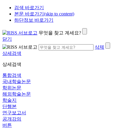
검색 바로가기
본문 바로가기(skip to content)
하단정보 바로가기
무엇을 찾고 계세요?
닫기
삭제
상세검색
상세검색
통합검색
국내학술논문
학위논문
해외학술논문
학술지
단행본
연구보고서
공개강의
버튼