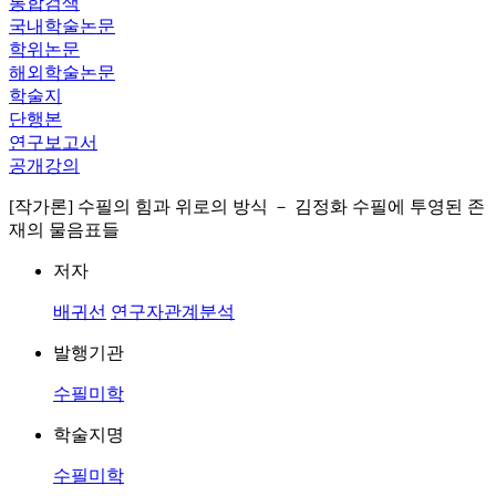
통합검색
국내학술논문
학위논문
해외학술논문
학술지
단행본
연구보고서
공개강의
[작가론] 수필의 힘과 위로의 방식 － 김정화 수필에 투영된 존
재의 물음표들
저자
배귀선
연구자관계분석
발행기관
수필미학
학술지명
수필미학