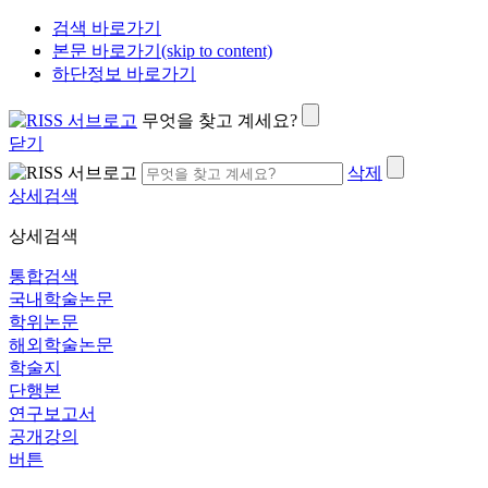
검색 바로가기
본문 바로가기(skip to content)
하단정보 바로가기
무엇을 찾고 계세요?
닫기
삭제
상세검색
상세검색
통합검색
국내학술논문
학위논문
해외학술논문
학술지
단행본
연구보고서
공개강의
버튼