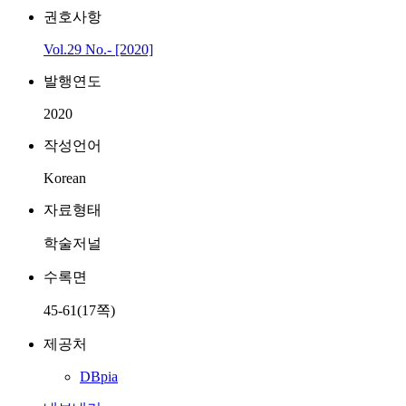
권호사항
Vol.29 No.- [2020]
발행연도
2020
작성언어
Korean
자료형태
학술저널
수록면
45-61(17쪽)
제공처
DBpia