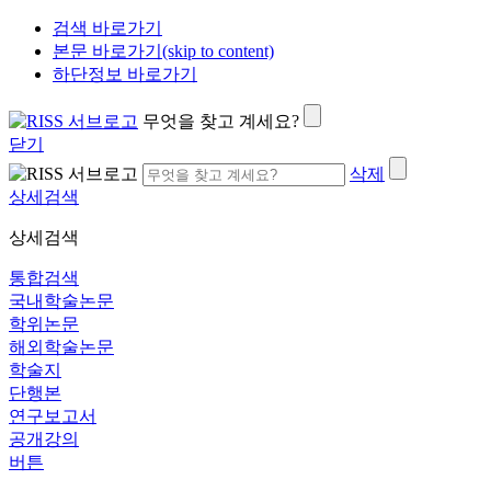
검색 바로가기
본문 바로가기(skip to content)
하단정보 바로가기
무엇을 찾고 계세요?
닫기
삭제
상세검색
상세검색
통합검색
국내학술논문
학위논문
해외학술논문
학술지
단행본
연구보고서
공개강의
버튼