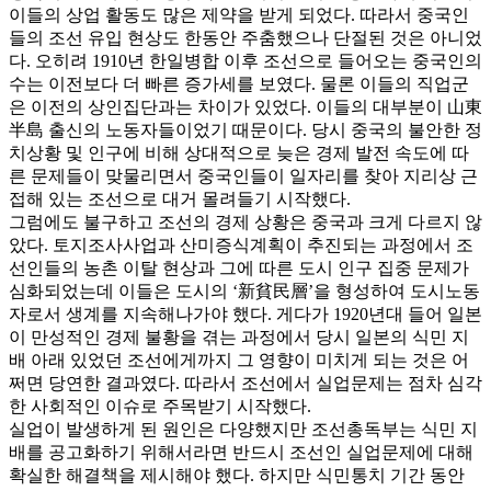
이들의 상업 활동도 많은 제약을 받게 되었다. 따라서 중국인
들의 조선 유입 현상도 한동안 주춤했으나 단절된 것은 아니었
다. 오히려 1910년 한일병합 이후 조선으로 들어오는 중국인의
수는 이전보다 더 빠른 증가세를 보였다. 물론 이들의 직업군
은 이전의 상인집단과는 차이가 있었다. 이들의 대부분이 山東
半島 출신의 노동자들이었기 때문이다. 당시 중국의 불안한 정
치상황 및 인구에 비해 상대적으로 늦은 경제 발전 속도에 따
른 문제들이 맞물리면서 중국인들이 일자리를 찾아 지리상 근
접해 있는 조선으로 대거 몰려들기 시작했다.
그럼에도 불구하고 조선의 경제 상황은 중국과 크게 다르지 않
았다. 토지조사사업과 산미증식계획이 추진되는 과정에서 조
선인들의 농촌 이탈 현상과 그에 따른 도시 인구 집중 문제가
심화되었는데 이들은 도시의 ‘新貧民層’을 형성하여 도시노동
자로서 생계를 지속해나가야 했다. 게다가 1920년대 들어 일본
이 만성적인 경제 불황을 겪는 과정에서 당시 일본의 식민 지
배 아래 있었던 조선에게까지 그 영향이 미치게 되는 것은 어
쩌면 당연한 결과였다. 따라서 조선에서 실업문제는 점차 심각
한 사회적인 이슈로 주목받기 시작했다.
실업이 발생하게 된 원인은 다양했지만 조선총독부는 식민 지
배를 공고화하기 위해서라면 반드시 조선인 실업문제에 대해
확실한 해결책을 제시해야 했다. 하지만 식민통치 기간 동안