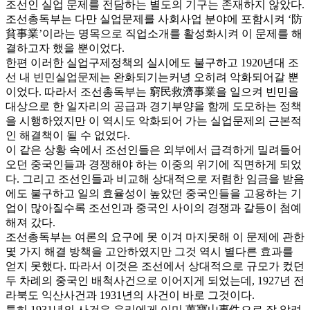
조선인 실업 문제를 전담하는 별도의 기구는 존재하지 않았다.
조선총독부는 다만 실업문제를 사회사업 분야에 포함시켜 ‘防
貧事業’이라는 명목으로 직업소개를 활성화시켜 이 문제를 해
결하고자 했을 뿐이었다.
한편 이러한 실업구제정책의 실시에도 불구하고 1920년대 조
선 내 빈민실업문제는 완화되기는커녕 오히려 악화되어갈 뿐
이었다. 따라서 조선총독부는 窮民救濟事業을 일으켜 빈민을
대상으로 한 일자리의 공급과 경기부양을 함께 도모하는 정책
을 시행하였지만 이 역시도 악화되어 가는 실업문제의 근본적
인 해결책이 될 수 없었다.
이 같은 상황 속에서 조선인들은 외부에서 급격하게 밀려들어
오던 중국인들과 경쟁해야 하는 이중의 위기에 직면하게 되었
다. 그리고 조선인들과 비교해 상대적으로 저렴한 임금을 받음
에도 불구하고 일의 효율성이 높았던 중국인들을 고용하는 기
업이 많아질수록 조선인과 중국인 사이의 경쟁과 갈등이 첨예
해져 갔다.
조선총독부는 여론의 요구에 못 이겨 마지못해 이 문제에 관한
몇 가지 해결 방책을 고안하였지만 그것 역시 별다른 효과를
얻지 못했다. 따라서 이것은 조선에서 상대적으로 규모가 컸던
두 차례의 중국인 배척사건으로 이어지게 되었는데, 1927년 전
라북도 익산사건과 1931년의 사건이 바로 그것이다.
특히 1931년의 사건은 우리에게 이미 萬寶山事件으로 잘 알려