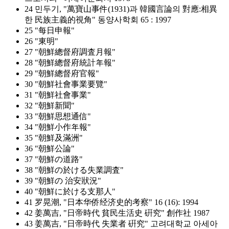
24 민두기, "萬寶山事件(1931)과 韓國言論의 對應:相異
한 民族主義的視角" 동양사학회 65 : 1997
25 "每日申報"
26 "東明"
27 "朝鮮總督府調査月報"
28 "朝鮮總督府統計年報"
29 "朝鮮總督府官報"
30 "朝鮮社會事業要覽"
31 "朝鮮社會事業"
32 "朝鮮新聞"
33 "朝鮮思想通信"
34 "朝鮮小作年報"
35 "朝鮮及滿洲"
36 "朝鮮公論"
37 "朝鮮の道路"
38 "朝鮮の於ける失業調査"
39 "朝鮮の 治安狀況"
40 "朝鮮に於ける支那人"
41 罗晃潮, "日本华侨经济史的考察" 16 (16): 1994
42 姜萬吉, "日帝時代 貧民生活史 硏究" 創作社 1987
43 姜萬吉, "日帝時代 失業者 硏究" 고려대학교 아세아