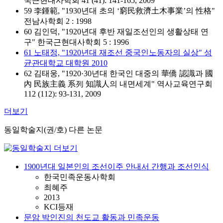
국근현대사학회 41 (41): 141-165, 2009
59 李鍾範, "1930년대 초의 ‘窮民救濟土木事業’의 性格"
전남사학회 2 : 1998
60 김인덕, "1920년대 후반 재일조선인의 생활상태 연
구" 한국근현대사학회 5 : 1996
61 노태정, "1920년대 재조선 중국인노동자의 실상" 성
균관대학교 대학원 2010
62 김태웅, "1920·30년대 한국인 대중의 華僑 認識과 國
內 民族主義 系列 知識人의 내면세계" 역사교육연구회
112 (112): 93-131, 2009
더보기
동일학술지(권/호) 다른 논문
1900년대 일본인의 조선이주 안내서 간행과 조선인식
한국민족운동사학회
최혜주
2013
KCI등재
문암 박인진의 천도교 활동과 민족운동