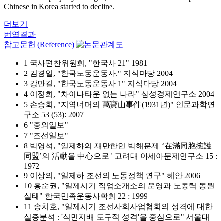
Chinese in Korea started to decline.
더보기
번역결과
참고문헌 (Reference)
1 국사편찬위원회, "한국사 21" 1981
2 김경일, "한국노동운동사." 지식마당 2004
3 강만길, "한국노동운동사 1" 지식마당 2004
4 이정희, "차이나타운 없는 나라" 삼성경제연구소 2004
5 손승회, "지역너머의 萬寶山事件(1931년)" 인문과학연
구소 53 (53): 2007
6 "중외일보"
7 "조선일보"
8 박영석, "일제하의 재만한인 박해문제-‘在滿同胞擁護
同盟’의 活動을 中心으로" 고려대 아세아문제연구소 15 :
1972
9 이상의, "일제하 조선의 노동정책 연구" 혜안 2006
10 홍순권, "일제시기 직업소개소의 운영과 노동력 동원
실태" 한국민족운동사학회 22 : 1999
11 송치호, "일제시기 조선사회사업협회의 성격에 대한
실증분석 : '식민지배 도구적 성격'을 중심으로" 서울대