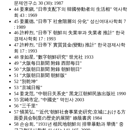
문제연구소 30 (30): 1987
44 姜東鎭, "日帝支配下의 韓國勞動者의 生活相" 역사학
회 43 : 1969
45 姜薰德, "日帝下 社會階層의 分化" 성신여대사학회 7
: 1989
46 許粹烈, "日帝下 朝鮮의 失業率과 失業者 推計" 한국
경제사학회 17 : 1993
47 許粹烈, "日帝下 實質賃金(變動) 推計" 한국경제사학
회 17 : 1993
48 李如星, "數字朝鮮硏究" 世光社 1933
49 "大阪每日新聞 附錄 西部每日"
50 "大阪朝日新聞 附錄 朝鮮朝日"
51 "大阪朝日新聞 朝鮮版"
52 "別乾坤"
53 "京城日報"
54 姜龙范, "中朝日关系史" 黑龙江朝鲜民族出版社 1990
55 宮崎市定, "中國史" 역민사 2003
56 "三千里"
57 愼英弘, "‘近代’朝鮮社會事業史硏究:京城における方
面委員会制度の歴史的展開" 綠蔭書房 1984
58 손승회, "1931년 植民地朝鮮의 排華暴動과 華僑" 중