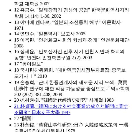
학교 대학원 2007
12 홍금수, "일제강점기 경성의 공업" 한국문화역사지리
학회 14 (14): 1-36, 2002
13 야마베 켄타로, "일본의 조선통치 해부" 어문학사
1971
14 연민수, "일본역사" 보고사 2005
15 이옥련, "인천화교사회의 형성과 전개" 인천문화재단
2008
16 장세윤, "만보산사건 전후 시기 인천 시민과 화교의
동향" 인천대 인천학연구원 2 (2): 2003
17 "동아일보"
18 국사편찬위원회, "대한민국임시정부자료집: 중국보
도기사 Ⅰ" 2010
19 손승회, "근대 한중관계사의 새로운 시각 모색 - 萬寶
山事件 연구에 대한 적용 가능성을 중심으로 -" 역사학회
202 (202): 381-408, 2009
20 梶村秀樹, "韓國近代經濟史硏究" 사계절 1983
21 朴貞蘭, "韓国における社会事業の成立と展開に関す
る研究" 日本女子大學 1997
22 "開闢"
23 朴永錫, "萬寶山事件硏究 :日帝 大陸侵略政策의 一環
으로서의" 아세아문화사 1978