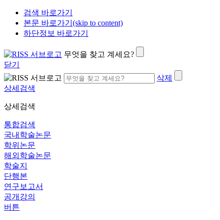
검색 바로가기
본문 바로가기(skip to content)
하단정보 바로가기
무엇을 찾고 계세요?
닫기
삭제
상세검색
상세검색
통합검색
국내학술논문
학위논문
해외학술논문
학술지
단행본
연구보고서
공개강의
버튼