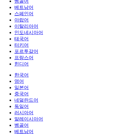
벵골어
베트남어
스페인어
아랍어
이탈리아어
인도네시아어
태국어
터키어
포르투갈어
프랑스어
힌디어
한국어
영어
일본어
중국어
네덜란드어
독일어
러시아어
말레이시아어
벵골어
베트남어