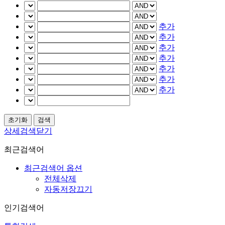
추가
추가
추가
추가
추가
추가
추가
상세검색닫기
최근검색어
최근검색어 옵션
전체삭제
자동저장끄기
인기검색어