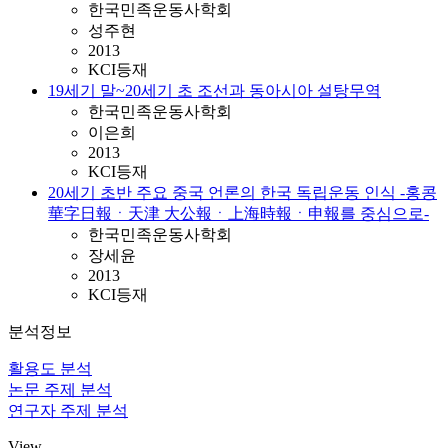
한국민족운동사학회
성주현
2013
KCI등재
19세기 말~20세기 초 조선과 동아시아 설탕무역
한국민족운동사학회
이은희
2013
KCI등재
20세기 초반 주요 중국 언론의 한국 독립운동 인식 -홍콩
華字日報ㆍ天津 大公報ㆍ上海時報ㆍ申報를 중심으로-
한국민족운동사학회
장세윤
2013
KCI등재
분석정보
활용도 분석
논문 주제 분석
연구자 주제 분석
View