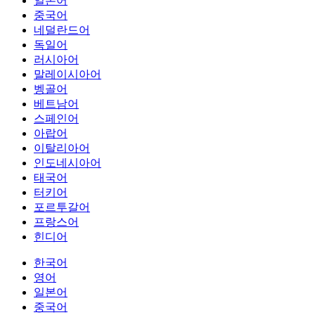
일본어
중국어
네덜란드어
독일어
러시아어
말레이시아어
벵골어
베트남어
스페인어
아랍어
이탈리아어
인도네시아어
태국어
터키어
포르투갈어
프랑스어
힌디어
한국어
영어
일본어
중국어