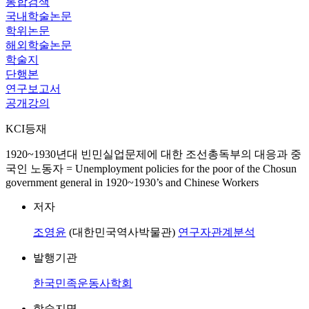
통합검색
국내학술논문
학위논문
해외학술논문
학술지
단행본
연구보고서
공개강의
KCI등재
1920~1930년대 빈민실업문제에 대한 조선총독부의 대응과 중
국인 노동자 = Unemployment policies for the poor of the Chosun
government general in 1920~1930’s and Chinese Workers
저자
조영윤
(대한민국역사박물관)
연구자관계분석
발행기관
한국민족운동사학회
학술지명