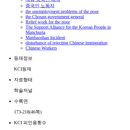
중국인 노동자
the unemployment problems of the poor
the Chosun government general
Relief work for the poor
The Support Alliance for the Korean People in
Manchuria
Manbaoshan Incident
disturbance of rejecting Chinese immigration
Chinese Workers
등재정보
KCI등재
자료형태
학술저널
수록면
173-218(46쪽)
KCI 피인용횟수