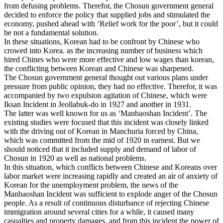
from defusing problems. Therefor, the Chosun government general
decided to enforce the policy that supplied jobs and stimulated the
economy, pushed ahead with ‘Relief work for the poor’, but it could
be not a fundamental solution.
In these situations, Korean had to be confront by Chinese who
crowed into Korea. as the increasing number of business which
hired Chines who were more effective and low wages than korean,
the conflicting between Korean and Chinese was sharpened.
The Chosun government general thought out various plans under
pressure from public opinion, they had no effective. Therefor, it was
accompanied by two expulsion agitation of Chinese, which were
Iksan Incident in Jeollabuk-do in 1927 and another in 1931.
The latter was well known for us as ‘Manbaoshan Incident’. The
existing studies were focused that this incident was closely linked
with the driving out of Korean in Manchuria forced by China,
which was committed from the mid of 1920 in earnest. But we
should noticed that it included supply and demand of labor of
Chosun in 1920 as well as national problems.
In this situation, which conflicts between Chinese and Koreans over
labor market were increasing rapidly and created an air of anxiety of
Korean for the unemployment problem, the news of the
Manbaoshan Incident was sufficient to explode anger of the Chosun
people. As a result of continuous disturbance of rejecting Chinese
immigration around several cities for a while, it caused many
casualties and property damages, and from this incident the power of