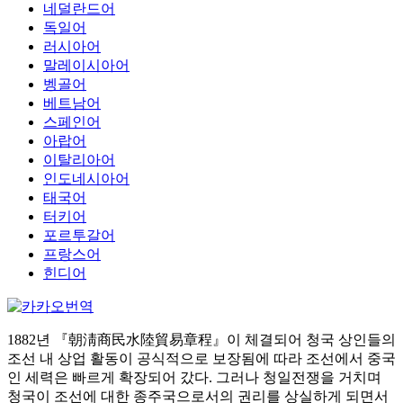
네덜란드어
독일어
러시아어
말레이시아어
벵골어
베트남어
스페인어
아랍어
이탈리아어
인도네시아어
태국어
터키어
포르투갈어
프랑스어
힌디어
1882년 『朝淸商民水陸貿易章程』이 체결되어 청국 상인들의
조선 내 상업 활동이 공식적으로 보장됨에 따라 조선에서 중국
인 세력은 빠르게 확장되어 갔다. 그러나 청일전쟁을 거치며
청국이 조선에 대한 종주국으로서의 권리를 상실하게 되면서