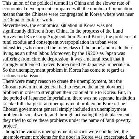
This union of the political turmoil in China and the slower rate of
economical development compared with the number of population
means that the Chinese were congregated in Korea where was near
to China to look for work.
Nevertheless, the economical situation in Korea was not
significantly different from China. In the progress of the Land
Survey and Rice Crop Augmentation Plan of Korea, the problems of
rural exodus and consequent overpopulation in urban were
intensified, who formed the ‘new class of the poor’ and made their
living as an urban labor. Moreover, by the 1920’s as Japan was
suffering from chronic depression, it was a natural result that it
strongly influenced in even Korea ruled by Japanese Imperialism.
So the unemployment problem in Korea has come to regard as
serious social issue.
There were many reason to create the unemployment, but the
Chosun government general had to resolve the unemployment
problem in order to strengthen their colonial rule to Korea. But, in
the period of Japanese Imperialism, there was no separate institution
to take full charge of an unemployment problem in Korea. The
Chosun government general simply included an unemployment
problem in social work, and through activating the job placement
they tried to solve these problems under the name of ‘anti-poverty
project’.
Though the various unemployment policies were conducted, the
unemployment problems for the poor in Korea was exacerbated, far