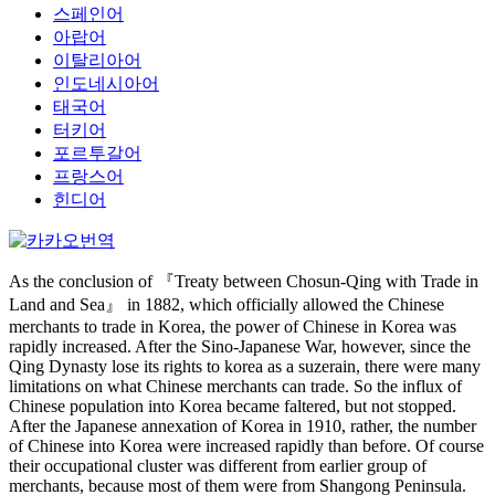
스페인어
아랍어
이탈리아어
인도네시아어
태국어
터키어
포르투갈어
프랑스어
힌디어
As the conclusion of 『Treaty between Chosun-Qing with Trade in
Land and Sea』 in 1882, which officially allowed the Chinese
merchants to trade in Korea, the power of Chinese in Korea was
rapidly increased. After the Sino-Japanese War, however, since the
Qing Dynasty lose its rights to korea as a suzerain, there were many
limitations on what Chinese merchants can trade. So the influx of
Chinese population into Korea became faltered, but not stopped.
After the Japanese annexation of Korea in 1910, rather, the number
of Chinese into Korea were increased rapidly than before. Of course
their occupational cluster was different from earlier group of
merchants, because most of them were from Shangong Peninsula.