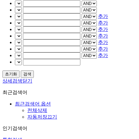
추가
추가
추가
추가
추가
추가
추가
상세검색닫기
최근검색어
최근검색어 옵션
전체삭제
자동저장끄기
인기검색어