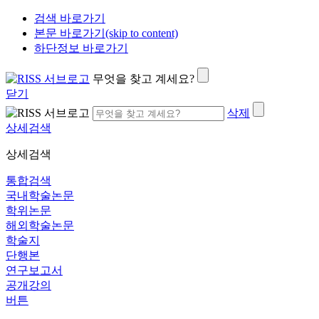
검색 바로가기
본문 바로가기(skip to content)
하단정보 바로가기
무엇을 찾고 계세요?
닫기
삭제
상세검색
상세검색
통합검색
국내학술논문
학위논문
해외학술논문
학술지
단행본
연구보고서
공개강의
버튼