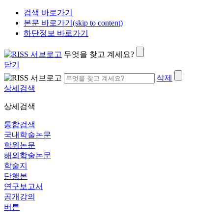
검색 바로가기
본문 바로가기(skip to content)
하단정보 바로가기
무엇을 찾고 계세요?
닫기
삭제
상세검색
상세검색
통합검색
국내학술논문
학위논문
해외학술논문
학술지
단행본
연구보고서
공개강의
버튼