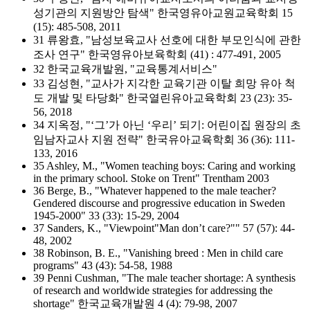
성기관의 지원방안 탐색" 한국영유아교원교육학회 15
(15): 485-508, 2011
31 류왕효, "남성보육교사 선호에 대한 부모인식에 관한
조사 연구" 한국영유아보육학회 (41) : 477-491, 2005
32 한국교육개발원, "교육통계서비스"
33 김성현, "교사가 지각한 교육기관 이탈 희망 유아 척
도 개발 및 타당화" 한국열린유아교육학회 23 (23): 35-
56, 2018
34 지옥정, "‘그’가 아닌 ‘우리’ 되기: 어린이집 원장의 초
임남자교사 지원 전략" 한국유아교육학회 36 (36): 111-
133, 2016
35 Ashley, M., "Women teaching boys: Caring and working
in the primary school. Stoke on Trent" Trentham 2003
36 Berge, B., "Whatever happened to the male teacher?
Gendered discourse and progressive education in Sweden
1945-2000" 33 (33): 15-29, 2004
37 Sanders, K., "Viewpoint"Man don’t care?"" 57 (57): 44-
48, 2002
38 Robinson, B. E., "Vanishing breed : Men in child care
programs" 43 (43): 54-58, 1988
39 Penni Cushman, "The male teacher shortage: A synthesis
of research and worldwide strategies for addressing the
shortage" 한국교육개발원 4 (4): 79-98, 2007