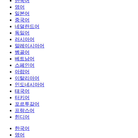
한국어
영어
일본어
중국어
네덜란드어
독일어
러시아어
말레이시아어
벵골어
베트남어
스페인어
아랍어
이탈리아어
인도네시아어
태국어
터키어
포르투갈어
프랑스어
힌디어
한국어
영어