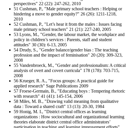
perspectives" 22 (22): 247-262, 2010
51 Cushman, P., "Male primary school teachers : Helping or
hindering a move to gender equity?" 26 (26): 1211-1218,
2010
52 Cushman, P., "Let’s hear it from the males : Issues facing
male primary school teachers" 21 (21): 227-240, 2005
53 Lyons, M., "Gender, the labour market, the workplace and
policy in children’s services : Parents, staff and student
attitudes" 30 (30): 6-13, 2005
54 Drudy, S., "Gender balance/gender bias : The teaching
profession and the impact of feminisation" 20 (20): 309-323,
2008
55 Vandenbroeck, M., "Gender and professionalism: A critical
analysis of overt and covert curricula" 178 (178): 703-715,
2008
56 Krueger, R. A., "Focus groups: A practical guide for
applied research" Sage Publications 2009
57 Froese-Germain, B., "Educating boys : Tempering rhetoric
with research" 41 (41): 145-154, 2006
58 Miles, M. B., "Drawing valid meaning from qualitative
data : Toward a shared craft" 13 (13): 20-30, 1984
59 Honig, M. I., "District central offices as learning
organizations : How sociocultural and organizational learning
theories elaborate district central office administrators’
participation in teaching and learning improvement efforts"