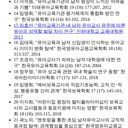
13 서석원, "유아교육기관의 남자 원장이 느끼는 어려움
과 기쁨" 미래유아교육학회 19 (19): 177-207, 2012
14 임명희, "유아교육기관 평가체계의 통합화 방안 연
구" 한국보육학회 14 (14): 83-102, 2014
15 임효선, "유아교육기관 내 남자 유아교사 유무에 따른
유아의 성역할 발달 차이 연구" 인하대학교 교육대학원
2013
16 김대욱, "유아교육과 남자 신입생이 인식하는 유아교
사 이미지 변화 탐색" 한국영유아교원교육학회 18 (18):
313-337, 2014
17 조경자, "유아교사가 되려는 남자 대학생에 대한 연
구" 한국유아교육학회 24 (24): 187-214, 2004
18 정우영, "유아 성교육 관련 국내 학술지 연구 동향" 한
국어린이미디어학회 17 (17): 107-131, 2018
19 임명희, "예비보육교사의 직업기초능력, 교직 인･적
성, 행동유형 간의 관계" 한국보육학회 17 (17): 145-161,
2017
20 이지희, "어린이집 원장의 멀티플라이어십이 보육교
사의 교사협동과 동료지원에 미치는 영향" 한국보육학
회 18 (18): 103-115, 2018
21 곽노의, "멘토링을 통한 초임 남자유아교사의 교직적
응과정 탐색: 관계형성을 중심으로" 한국영유아교원교