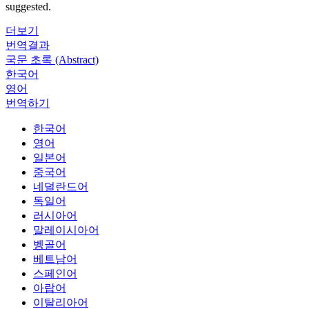
suggested.
더보기
번역결과
국문 초록 (Abstract)
한국어
영어
번역하기
한국어
영어
일본어
중국어
네덜란드어
독일어
러시아어
말레이시아어
벵골어
베트남어
스페인어
아랍어
이탈리아어