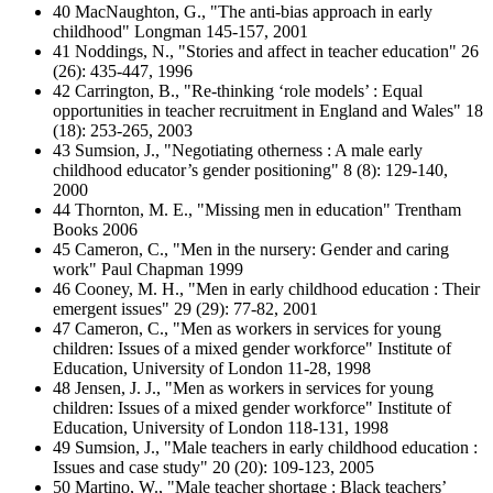
40 MacNaughton, G., "The anti-bias approach in early
childhood" Longman 145-157, 2001
41 Noddings, N., "Stories and affect in teacher education" 26
(26): 435-447, 1996
42 Carrington, B., "Re-thinking ‘role models’ : Equal
opportunities in teacher recruitment in England and Wales" 18
(18): 253-265, 2003
43 Sumsion, J., "Negotiating otherness : A male early
childhood educator’s gender positioning" 8 (8): 129-140,
2000
44 Thornton, M. E., "Missing men in education" Trentham
Books 2006
45 Cameron, C., "Men in the nursery: Gender and caring
work" Paul Chapman 1999
46 Cooney, M. H., "Men in early childhood education : Their
emergent issues" 29 (29): 77-82, 2001
47 Cameron, C., "Men as workers in services for young
children: Issues of a mixed gender workforce" Institute of
Education, University of London 11-28, 1998
48 Jensen, J. J., "Men as workers in services for young
children: Issues of a mixed gender workforce" Institute of
Education, University of London 118-131, 1998
49 Sumsion, J., "Male teachers in early childhood education :
Issues and case study" 20 (20): 109-123, 2005
50 Martino, W., "Male teacher shortage : Black teachers’