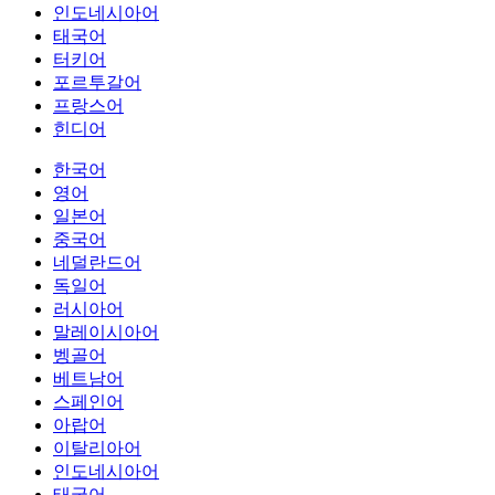
인도네시아어
태국어
터키어
포르투갈어
프랑스어
힌디어
한국어
영어
일본어
중국어
네덜란드어
독일어
러시아어
말레이시아어
벵골어
베트남어
스페인어
아랍어
이탈리아어
인도네시아어
태국어