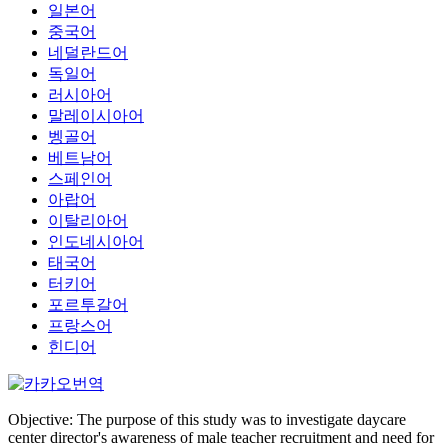
일본어
중국어
네덜란드어
독일어
러시아어
말레이시아어
벵골어
베트남어
스페인어
아랍어
이탈리아어
인도네시아어
태국어
터키어
포르투갈어
프랑스어
힌디어
Objective: The purpose of this study was to investigate daycare
center director's awareness of male teacher recruitment and need for