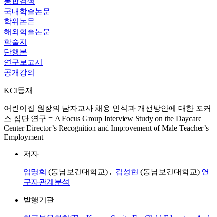
통합검색
국내학술논문
학위논문
해외학술논문
학술지
단행본
연구보고서
공개강의
KCI등재
어린이집 원장의 남자교사 채용 인식과 개선방안에 대한 포커
스 집단 연구 = A Focus Group Interview Study on the Daycare
Center Director’s Recognition and Improvement of Male Teacher’s
Employment
저자
임명희
(동남보건대학교) ;
김성현
(동남보건대학교)
연
구자관계분석
발행기관