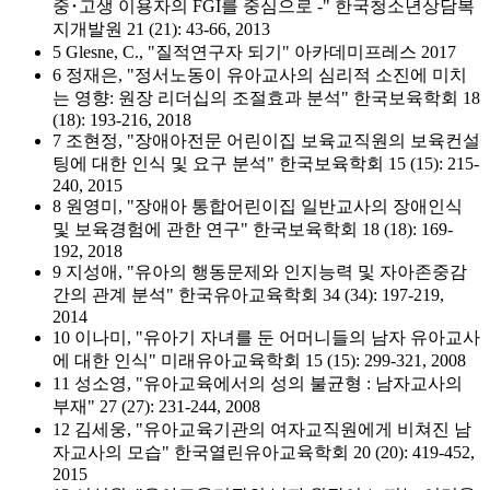
중･고생 이용자의 FGI를 중심으로 -" 한국청소년상담복
지개발원 21 (21): 43-66, 2013
5 Glesne, C., "질적연구자 되기" 아카데미프레스 2017
6 정재은, "정서노동이 유아교사의 심리적 소진에 미치
는 영향: 원장 리더십의 조절효과 분석" 한국보육학회 18
(18): 193-216, 2018
7 조현정, "장애아전문 어린이집 보육교직원의 보육컨설
팅에 대한 인식 및 요구 분석" 한국보육학회 15 (15): 215-
240, 2015
8 원영미, "장애아 통합어린이집 일반교사의 장애인식
및 보육경험에 관한 연구" 한국보육학회 18 (18): 169-
192, 2018
9 지성애, "유아의 행동문제와 인지능력 및 자아존중감
간의 관계 분석" 한국유아교육학회 34 (34): 197-219,
2014
10 이나미, "유아기 자녀를 둔 어머니들의 남자 유아교사
에 대한 인식" 미래유아교육학회 15 (15): 299-321, 2008
11 성소영, "유아교육에서의 성의 불균형 : 남자교사의
부재" 27 (27): 231-244, 2008
12 김세웅, "유아교육기관의 여자교직원에게 비쳐진 남
자교사의 모습" 한국열린유아교육학회 20 (20): 419-452,
2015