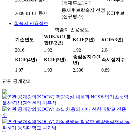
(등재후보1차)
등재후보학술지 선정
등재
KCI후보
2009-01-01
(신규평가)
학술지 인용정보
학술지 인용정보
WOS-KCI 통
기준연도
KCIF(2년)
KCIF(3년)
합IF(2년)
2016
1.92
1.92
2.04
중심성지수(3
KCIF(4년)
KCIF(5년)
즉시성지수
년)
1.97
1.93
2.336
0.89
연관 공개강의
역량중심 채용과 NCS직업기초능력
울산/경남권역센터
이은석
소셜 채용의 시대
신한대학교
신종
우
지식경영을 활용한 역량중심채용 돌
파하기
동의대학교
박기남