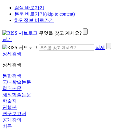
검색 바로가기
본문 바로가기(skip to content)
하단정보 바로가기
무엇을 찾고 계세요?
닫기
삭제
상세검색
상세검색
통합검색
국내학술논문
학위논문
해외학술논문
학술지
단행본
연구보고서
공개강의
버튼