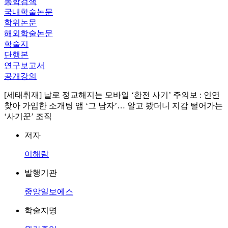
통합검색
국내학술논문
학위논문
해외학술논문
학술지
단행본
연구보고서
공개강의
[세태취재] 날로 정교해지는 모바일 ‘환전 사기’ 주의보 : 인연
찾아 가입한 소개팅 앱 ‘그 남자’… 알고 봤더니 지갑 털어가는
‘사기꾼’ 조직
저자
이해람
발행기관
중앙일보에스
학술지명