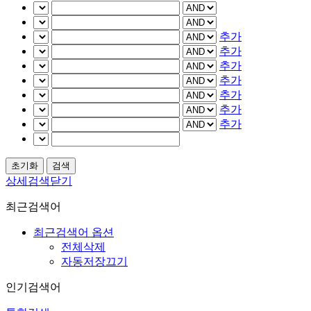
추가
추가
추가
추가
추가
추가
추가
상세검색닫기
최근검색어
최근검색어 옵션
전체삭제
자동저장끄기
인기검색어