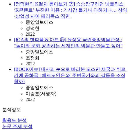
[정덕현의 K컬처 톺아보기 ⑦] 승승장구하던 넷플릭스
‘K콘텐트’ 부진한 이유 : 기시감 들거나 과하거나… 창의
·상업성 사이 패러독스 직면
중앙일보에스
정덕현
2022
[JOA의 핫피플 & 아트 ⑤] 윤성용 국립중앙박물관장 :
“놀이와 문화 공존하는 세계인의 박물관 만들고 싶어”
중앙일보에스
조정화
2022
[BOOK이슈] 대사의 눈으로 바라본 오스만 제국과 튀르
키예 공화국 : 에르도안은 왜 주변국가와의 갈등을 조장
할까?
중앙일보에스
이승훈(서평자)
2022
분석정보
활용도 분석
논문 주제 분석