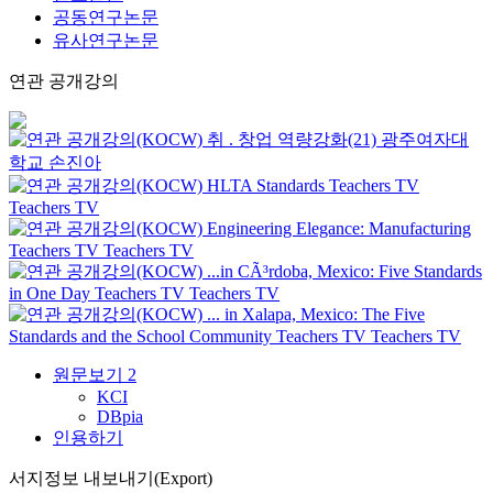
공동연구논문
유사연구논문
연관 공개강의
취 . 창업 역량강화(21)
광주여자대
학교
손진아
HLTA Standards
Teachers TV
Teachers TV
Engineering Elegance: Manufacturing
Teachers TV
Teachers TV
...in CÃ³rdoba, Mexico: Five Standards
in One Day
Teachers TV
Teachers TV
... in Xalapa, Mexico: The Five
Standards and the School Community
Teachers TV
Teachers TV
원문보기
2
KCI
DBpia
인용하기
서지정보 내보내기(Export)