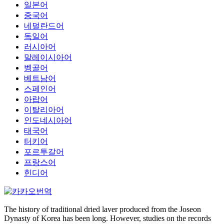
일본어
중국어
네덜란드어
독일어
러시아어
말레이시아어
벵골어
베트남어
스페인어
아랍어
이탈리아어
인도네시아어
태국어
터키어
포르투갈어
프랑스어
힌디어
The history of traditional dried laver produced from the Joseon
Dynasty of Korea has been long. However, studies on the records