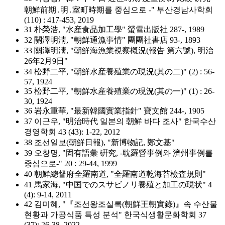
朝鮮前期․明․室町時期를 중심으로 -" 부산경남사학회
(110) : 417-453, 2019
31 朴榮浩, "水産食品加工學" 螢雪出版社 287-, 1989
32 關澤明淸, "朝鮮通漁事情" 團團社書店 93-, 1893
33 關澤明淸, "朝鮮海漁業視察槪況(報告 第六號), 明治
26年2月9日"
34 松野二平, "朝鮮水産養殖業の現況(其の二)" (2) : 56-
57, 1924
35 松野二平, "朝鮮水産養殖業の現況(其の一)" (1) : 26-
30, 1924
36 岩永重華, "最新韓國實業指針" 寶文館 244-, 1905
37 이근우, "明治時代 일본의 朝鮮 바다 조사" 한국수산
경영학회 43 (43): 1-22, 2012
38 조선일보(朝鮮日報), "新博物記, 鄭文基"
39 오창명, "固有語彙 硏究, -耽羅營事例와 濟州事例를
중심으로-" 20 : 29-44, 1999
40 朝鮮總督府全羅南道, "全羅南道乾海苔檢査規則"
41 馬家海, "中国でのスサビノリ養殖と加工の現状" 4
(4): 9-14, 2011
42 김미혜, "『조선왕조실록(朝鮮王朝實錄)』속 수산물
현황과 가공식품 특성 분석" 한국식생활문화학회 37
(37): 26-38, 2022