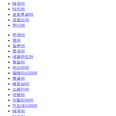
태국어
터키어
포르투갈어
프랑스어
힌디어
한국어
영어
일본어
중국어
네덜란드어
독일어
러시아어
말레이시아어
벵골어
베트남어
스페인어
아랍어
이탈리아어
인도네시아어
태국어