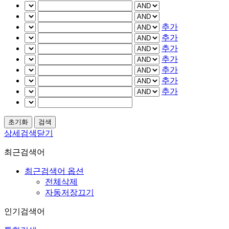
추가
추가
추가
추가
추가
추가
추가
상세검색닫기
최근검색어
최근검색어 옵션
전체삭제
자동저장끄기
인기검색어