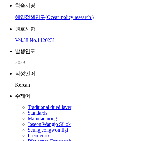
학술지명
해양정책연구(Ocean policy research )
권호사항
Vol.38 No.1 [2023]
발행연도
2023
작성언어
Korean
주제어
Traditional dried laver
Standards
Manufacturing
Joseon Wangjo Sillok
Seungjeongwon Ilgi
Ilseongnok