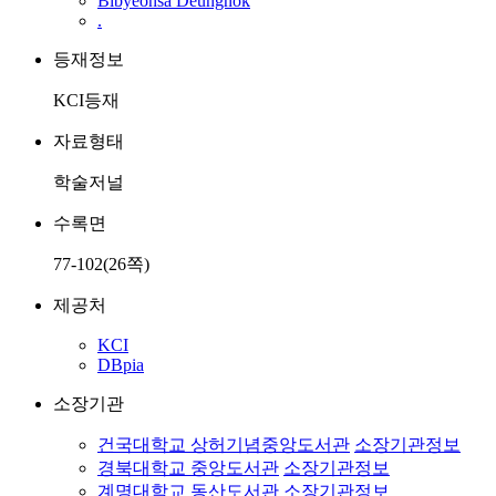
Bibyeonsa Deungnok
.
등재정보
KCI등재
자료형태
학술저널
수록면
77-102(26쪽)
제공처
KCI
DBpia
소장기관
건국대학교 상허기념중앙도서관
소장기관정보
경북대학교 중앙도서관
소장기관정보
계명대학교 동산도서관
소장기관정보