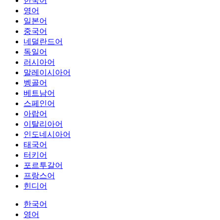
한국어
영어
일본어
중국어
네덜란드어
독일어
러시아어
말레이시아어
벵골어
베트남어
스페인어
아랍어
이탈리아어
인도네시아어
태국어
터키어
포르투갈어
프랑스어
힌디어
한국어
영어