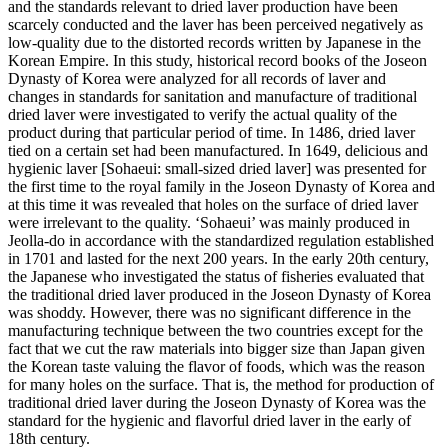
and the standards relevant to dried laver production have been
scarcely conducted and the laver has been perceived negatively as
low-quality due to the distorted records written by Japanese in the
Korean Empire. In this study, historical record books of the Joseon
Dynasty of Korea were analyzed for all records of laver and
changes in standards for sanitation and manufacture of traditional
dried laver were investigated to verify the actual quality of the
product during that particular period of time. In 1486, dried laver
tied on a certain set had been manufactured. In 1649, delicious and
hygienic laver [Sohaeui: small-sized dried laver] was presented for
the first time to the royal family in the Joseon Dynasty of Korea and
at this time it was revealed that holes on the surface of dried laver
were irrelevant to the quality. ‘Sohaeui’ was mainly produced in
Jeolla-do in accordance with the standardized regulation established
in 1701 and lasted for the next 200 years. In the early 20th century,
the Japanese who investigated the status of fisheries evaluated that
the traditional dried laver produced in the Joseon Dynasty of Korea
was shoddy. However, there was no significant difference in the
manufacturing technique between the two countries except for the
fact that we cut the raw materials into bigger size than Japan given
the Korean taste valuing the flavor of foods, which was the reason
for many holes on the surface. That is, the method for production of
traditional dried laver during the Joseon Dynasty of Korea was the
standard for the hygienic and flavorful dried laver in the early of
18th century.