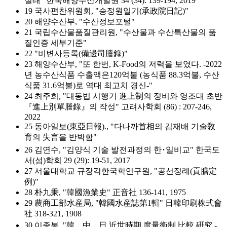
실태" 한국해양수산개발원 34 (34): 139-194, 2019
19 국사편찬위원회, "승정원일기(承政院日記)"
20 해양수산부, "수산정보포털"
21 국립수산물품질관리원, "수산물과 수산특산물의 품
질인증 세부기준"
22 "비변사등록(備邊司謄錄)"
23 해양수산부, "또 한번, K-Food의 저력을 보였다. -2022
년 농수산식품 수출액은120억불 (농식품 88.3억불, 수산
식품 31.6억불)로 역대 최고치 경신-"
24 최주희, "대동법 시행기 進上制의 정비와 영조대 초반
『進上別單謄錄』의 작성" 고려사학회 (86) : 207-246,
2022
25 동아일보(東亞日報)., "다나까首相의 김재배 기술敎
育의 失言을 반박함"
26 김연수, "김양식 기술 발전과정의 한･일비교" 한국도
서(섬)학회 29 (29): 19-51, 2017
27 서울대학교 규장각한국학연구원, "공선정례(貢膳定
例)"
28 朴九秉, "韓國漁業史" 正音社 136-141, 1975
29 農商工部水産局, "韓國水産誌第1輯" 日韓印刷株式會
社 318-321, 1908
30 이종봉, "韓 ․ 中 ․ 日 近世時期 度量衡制 比較 硏究 -