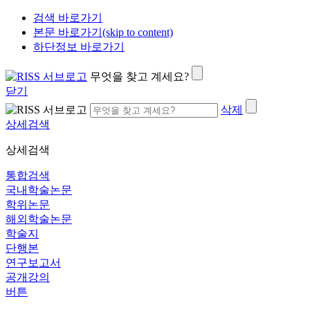
검색 바로가기
본문 바로가기(skip to content)
하단정보 바로가기
무엇을 찾고 계세요?
닫기
삭제
상세검색
상세검색
통합검색
국내학술논문
학위논문
해외학술논문
학술지
단행본
연구보고서
공개강의
버튼