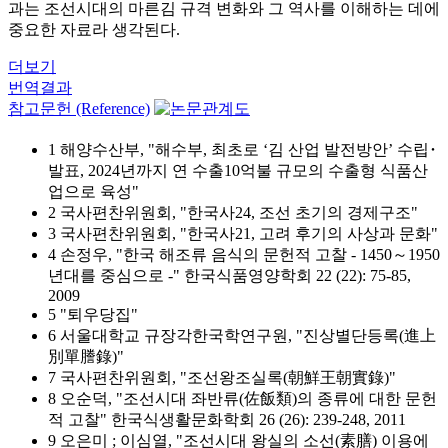
과는 조선시대의 마른김 규격 변화와 그 역사를 이해하는 데에
중요한 자료라 생각된다.
더보기
번역결과
참고문헌 (Reference)
1 해양수산부, "해수부, 최초로 ‘김 산업 발전방안’ 수립･
발표, 2024년까지 연 수출10억불 규모의 수출형 식품산
업으로 육성"
2 국사편찬위원회, "한국사24, 조선 초기의 경제구조"
3 국사편찬위원회, "한국사21, 고려 후기의 사상과 문화"
4 손정우, "한국 해조류 음식의 문헌적 고찰 - 1450～1950
년대를 중심으로 -" 한국식품영양학회 22 (22): 75-85,
2009
5 "퇴우당집"
6 서울대학교 규장각한국학연구원, "진상별단등록(進上
別單謄錄)"
7 국사편찬위원회, "조선왕조실록(朝鮮王朝實錄)"
8 오순덕, "조선시대 좌반류(佐飯類)의 종류에 대한 문헌
적 고찰" 한국식생활문화학회 26 (26): 239-248, 2011
9 오은미 ; 이심열, "조선시대 왕실의 소선(素膳) 이용에