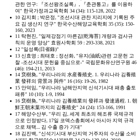
관한 연구: 『조선왕조실록』, 『춘관통고』를 이용하
여" 한국가정과교육학회 34 (34): 115-128, 2022
10 김지회 ; 박은정, "조선시대 관찬 지리지에 기록된 주
요 김 생산지 연구" 한국수산해양교육학회 35 (35): 150-
160, 2023
11 탁현진, "일제강점기 마른김[乾海苔] 개량과 검사규
칙의 운영 양상" 효원사학회 59 : 293-338, 2021
12 "일성록(日省錄)"
13 신효영 ; 최태호 ; 정선화, "유지(油紙)관련 고문헌 고
찰 -조선시대 문헌을 중심으로-" 국립문화유산연구원 46
(46): 194-211, 2013
14 裵樹奐, "우리나라의 水産養殖史. 1. 우리나라 김養殖
業 發祥의 背景과 與件" 16 (16): 19-26, 1982
15 안덕임, "우리나라 남해안지역 신석기시대 패총 출토
패류" 10 (10): 1-9, 1994
16 裵樹奐, "우리나라 김養殖業의 發祥과 發達過程. 1. 朝
鮮王朝末葉까지의 김養殖史" 24 (24): 153-166, 1991
17 해양수산부, "우리 김, 세계 최초의 해조류 국제규격
으로 인정받다, 17일 코덱스총회에서 아시아 지역 규격
으로 채택... 김 수출 증가 기대"
18 김진백, "신석기시대 부산지역 거주자의 수산물 소비