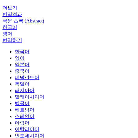
더보기
번역결과
국문 초록 (Abstract)
한국어
영어
번역하기
한국어
영어
일본어
중국어
네덜란드어
독일어
러시아어
말레이시아어
벵골어
베트남어
스페인어
아랍어
이탈리아어
인도네시아어