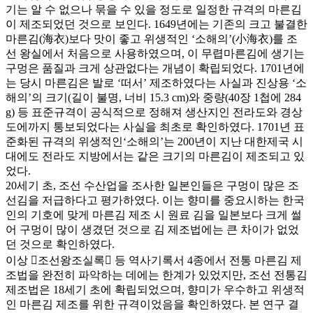
기는 알 수 없으나 묶을 수 있을 정도로 일정한 규격의 마른김
이 제조되었던 것으로 보인다. 1649년에는 기존의 크고 불결한
마른김(海衣)보다 맛이 좋고 위생적인 ‘소해의’(小海衣)를 조
선 왕실에서 처음으로 사용하였으며, 이 무렵마른김에 생기는
구멍은 품질과 크게 상관없다는 개념이 확립되었다. 1701년에
는 당시 마른김은 발로 ‘떠서’ 제조하였다는 사실과 진상용 ‘소
해의’의 크기(길이 불명, 너비 15.3 cm)와 중량(40장 1첩에 284
g) 등 표준규격이 공식적으로 정해져 생산지인 전라도와 경상
도에까지 통보되었다는 사실을 최초로 확인하였다. 1701년 표
준화된 규격의 위생적인‘소해의’는 200년이 지난 대한제국 시
대에도 전라도 지방에서는 같은 크기의 마른김이 제조되고 있
었다.
20세기 초, 조선 수산업을 조사한 일본인들은 구멍이 많은 조
선김을 저급하다고 평가하였다. 이는 향미를 중요시하는 한국
인의 기호에 맞게 마른김 제조 시 원료 김을 일본보다 크게 썰
어 구멍이 많이 생겼던 것으로 김 제조법에는 큰 차이가 없었
던 것으로 확인하였다.
이상 󰡔조선왕조실록󰡕 등 역사기록서 4종에서 전통 마른김 제
조법을 완전히 파악하는 데에는 한계가 있었지만, 조선 전통김
제조법은 18세기 초에 확립되었으며, 향미가 우수하고 위생적
인 마른김 제조를 위한 규격이었음을 확인하였다. 본 연구 결