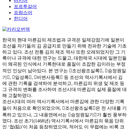
터키어
포르투갈어
프랑스어
힌디어
한국의 현대 마른김의 제조법과 규격은 일제강점기에 일본이
조선을 자기들의 김 공급지로 만들기 위해 전파한 기술에 기초
하고 있다. 조선 전통 김의 제조 역사 또한 오래되었지만 그 기
록이나 규격에 대한 연구는 드물고, 대한제국 시대에 일본인들
이 왜곡된 인식에서 기록한대로 품질이 조잡한 김이라는 부정
적인 인상이 남아있다. 본 연구는 󰡔조선왕조실록󰡕, 󰡔승정원일
기󰡕, 󰡔일성록󰡕, 󰡔비변사등록󰡕 등 조선의 역사기록서에서 김
에 관한 기록을 검색하여 분석하고, 마른김의 위생 및 제조 등
그 규격의 변화를 조사하여 조선시대 마른김의 실제 품질에 대
해 고찰하였다.
조선시대의 여러 역사기록서에서 마른김에 관한 다양한 기록
들이 처음으로 확인되었으며, 󰡔조선왕조실록󰡕은 전 시대를 기
록하고 있으나, 그 내용면에서는 󰡔승정원일기󰡕가 훨씬 풍부하
였다. 조선 초기(1468년) 역사기록서에서 마른김의 묶음 단위
인 ‘첩(貼)’이 처음 등장하였으며, 적어도 이 무렵에는 비록 크