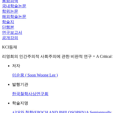
통합검색
국내학술논문
학위논문
해외학술논문
학술지
단행본
연구보고서
공개강의
KCI등재
리영희의 인간주의적 사회주의에 관한 비판적 연구 = A Critical Study on th
저자
이순웅 ( Soon Woong Lee )
발행기관
한국철학사상연구회
학술지명
시대와 철학(EPOCH AND PHILOSOPHY(A Semiannually Journal