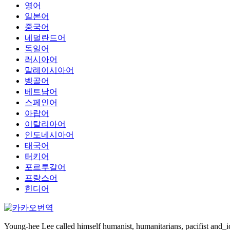
영어
일본어
중국어
네덜란드어
독일어
러시아어
말레이시아어
벵골어
베트남어
스페인어
아랍어
이탈리아어
인도네시아어
태국어
터키어
포르투갈어
프랑스어
힌디어
Young-hee Lee called himself humanist, humanitarians, pacifist and_i