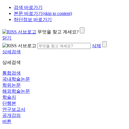
검색 바로가기
본문 바로가기(skip to content)
하단정보 바로가기
무엇을 찾고 계세요?
닫기
삭제
상세검색
상세검색
통합검색
국내학술논문
학위논문
해외학술논문
학술지
단행본
연구보고서
공개강의
버튼