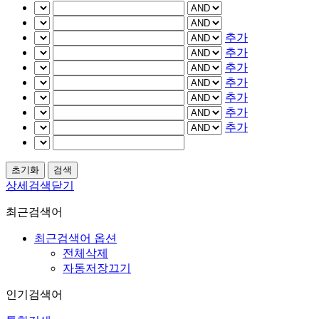
추가
추가
추가
추가
추가
추가
추가
상세검색닫기
최근검색어
최근검색어 옵션
전체삭제
자동저장끄기
인기검색어