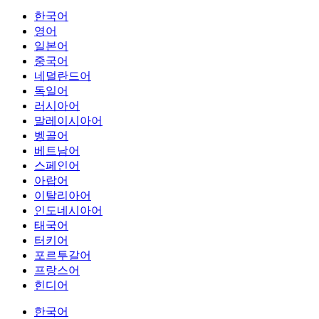
한국어
영어
일본어
중국어
네덜란드어
독일어
러시아어
말레이시아어
벵골어
베트남어
스페인어
아랍어
이탈리아어
인도네시아어
태국어
터키어
포르투갈어
프랑스어
힌디어
한국어