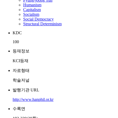
Pyung-joong Yun
Humanism
Capitalism
Socialism
Social Democracy
Structural Determinism
KDC
100
등재정보
KCI등재
자료형태
학술저널
발행기관 URL
http://www.hanphil.or.kr
수록면