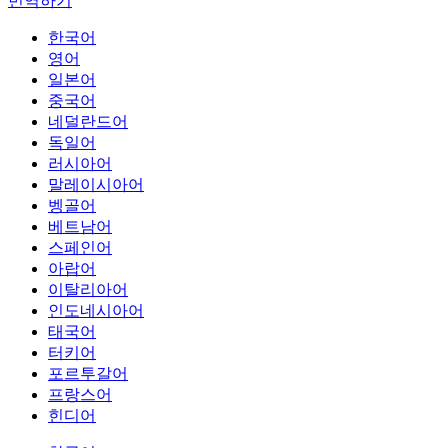
번역하기
한국어
영어
일본어
중국어
네덜란드어
독일어
러시아어
말레이시아어
벵골어
베트남어
스페인어
아랍어
이탈리아어
인도네시아어
태국어
터키어
포르투갈어
프랑스어
힌디어