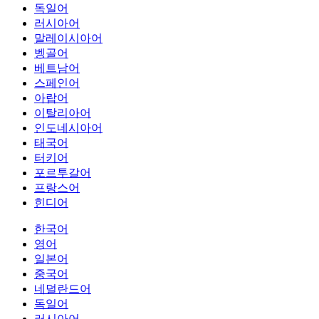
독일어
러시아어
말레이시아어
벵골어
베트남어
스페인어
아랍어
이탈리아어
인도네시아어
태국어
터키어
포르투갈어
프랑스어
힌디어
한국어
영어
일본어
중국어
네덜란드어
독일어
러시아어