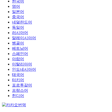
한국어
영어
일본어
중국어
네덜란드어
독일어
러시아어
말레이시아어
벵골어
베트남어
스페인어
아랍어
이탈리아어
인도네시아어
태국어
터키어
포르투갈어
프랑스어
힌디어