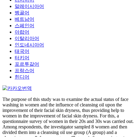
말레이시아어
벵골어
베트남어
스페인어
아랍어
이탈리아어
인도네시아어
태국어
터키어
포르투갈어
프랑스어
힌디어
The purpose of this study was to examine the actual status of face
washing in women and the influence of cleansing oil upon the
improvement of their facial skin dryness, thus providing help to
women in the improvement of facial skin dryness. For this, a
questionnaire survey of women in their 20s and 30s was carried out.
Among respondents, the investigator sampled 8 women and then
divided them into a cleansing oil use group (A group) and a