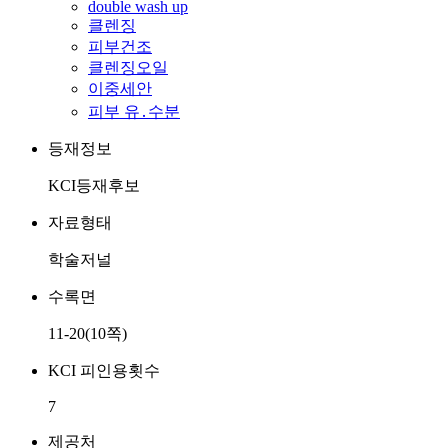
double wash up
클렌징
피부건조
클렌징오일
이중세안
피부 유․수분
등재정보
KCI등재후보
자료형태
학술저널
수록면
11-20(10쪽)
KCI 피인용횟수
7
제공처