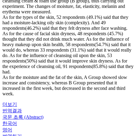
cleansing cream & foam use group (B group), thus carrying out
experiment. The changes of moisture, fat, elasticity, melanin and
erythema were measured.
As for the types of the skin, 52 respondents (49.1%) said that they
had a moisture-lacking oily skin (complexity). And 49
respondents(46.2%) said that they felt dryness after face washing.
As for the cause of facial skin dryness, 48 respondents (45.7%)
thought that they did not drink much water. As for the influence of
heavy makeup upon skin health, 58 respondents(54.7%) said that it
would do, whereas 33 respondents (31.1%) said that it would really
do. As for the influence of cleansing oil upon the skin, 53
respondents(50%) said that it would improve skin dryness. As for
the experience of cleansing oil, 91 respondents(85.8%) said that they
had.
As for the moisture and the fat of the skin, A Group showed slow
increase and consistency, whereas B Group presented that it
increased in the first week, but decreased in the second and third
week.
더보기
번역결과
국문 초록 (Abstract)
한국어
영어