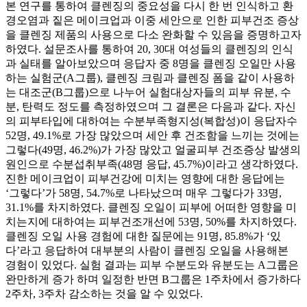
본 연구를 통하여 클렌징의 중요성을 다시 한 번 인식하고 환
경오염과 짙은 메이크업과 이중 세안으로 인한 피부건조 증상
을 클렌징 제품의 사용으로 다소 완화할 수 있음을 증명하고자
하였다. 설문조사를 통하여 20, 30대 여성들의 클렌징의 인식
과 실태를 알아보았으며 응답자 중 8명을 클렌징 오일만 사용
하는 실험군(A그룹), 클렌징 크림과 클렌징 폼을 같이 사용하
는 대조군(B그룹)으로 나누어 실험대상자들의 피부 유분, 수
분, 탄력도 정도를 측정하였으며 그 결론은 다음과 같다. 자신
의 피부타입에 대하여는 수분부족형지성(복합성)이 응답자수
52명, 49.1%로 가장 많았으며 세안 후 건조함을 느끼는 것에는
그렇다(49명, 46.2%)가 가장 많았고 얼굴피부 건조증상 발생의
원인으로 수분섭취부족(48명 응답, 45.7%)이라고 생각하였다.
진한 메이크업이 피부건강에 미치는 영향에 대한 응답에는
‘그렇다’가 58명, 54.7%로 나타났으며 매우 그렇다가 33명,
31.1%를 차지하였다. 클렌징 오일이 피부에 어떠한 영향을 미
치는지에 대하여는 피부건조개선에 53명, 50%를 차지하였다.
클렌징 오일 사용 경험에 대한 질문에는 91명, 85.8%가 ‘있
다’라고 응답하여 대부분의 사람이 클렌징 오일을 사용해본
경험이 있었다. 실험 결과는 피부 수분도와 유분도는 A그룹은
완만하게 증가 하며 일정한 반면 B그룹은 1주차에서 증가하다
2주차, 3주차 감소하는 것을 알 수 있었다.