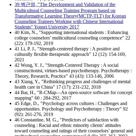
39 백근영, "The Development and Validation of the
Multicultural Counseling Training Program based on
Transformative Learning Theory(MCTP-TLT) for Korean
Counseling Trainees Working with Chinese International
Students" Yonsei University 2017
40 Kim, N., "Supporting international students : Enhancing
college counselors’ multicultural counseling competence" 22
(22): 179-192, 2019
41 Li, P. J., "Strength-centered therapy : A positive and
culturally flexible therapeutic approach" 12 (12): 154-169,
2021
42 Wong, Y. J., "Strength-Centered Therapy : A social
constructionist, virtues-based psychotherapy. Psychotherapy :
Theory, Research, Practice" 43 (43): 133-146, 2006
43 Xiang, Y., "Rethinking progress and challenges of mental
health care in China" 17 (17): 231-232, 2018
44 Bar, H., "R-CMap—An open-source software for concept
mapping" 60 : 284-292, 2017
45 Edge, D., "Psychology across cultures : Challenges and
opportunities. Psychology and Psychotherapy : Theory" 92
(92): 261-276, 2019
46 Constantine, M. G., "Predictors of satisfaction with
counseling : Racial and ethnic minority clients’ attitudes
toward counseling and ratings of their counselors’ general and