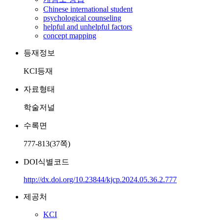
Chinese international student
psychological counseling
helpful and unhelpful factors
concept mapping
등재정보
KCI등재
자료형태
학술저널
수록면
777-813(37쪽)
DOI식별코드
http://dx.doi.org/10.23844/kjcp.2024.05.36.2.777
제공처
KCI