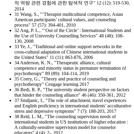
적 역량 관련 경험에 관한 탐색적 연구" 12 (12): 519-530,
2014
31 Wang, S., "‘Therapist multicultural competence, Asian
American participants’ cultural values, and counseling
process" 57 (57): 394-401, 2010
32 Ang, P. L., "‘Out of the Circle’ : International Students and
the Use of University Counselling Services" 48 (48): 108-
130, 2008
33 Ye, J., "Traditional and online support networks in the
cross-cultural adaptation of Chinese international students in
the United States" 11 (11): 863-876, 2006
34 Anderson, K. N., "Therapeutic alliance, cultural
competence and minority status in premature termination of
psychotherapy" 89 (89): 104-114, 2019
35 Corey, G., "Theory and practice of counseling and
psychotherapy" Cengage learning 2017
36 Bedi, R. P., "The university student perspective on factors
that hinder the counseling alliance" 46 (46): 350-361, 2012
37 Smiljanic, I., "The role of attachment, travel experiences
and English proficiency in international students’ acculturative
stress and depressive symptoms" 7 (7): 188-203, 2017
38 Reid, L. M., "The counseling supervision needs of
international students in US institutions of higher education :
A culturally-sensitive supervision model for counselor
educators" 4 (4): 2-, 2012