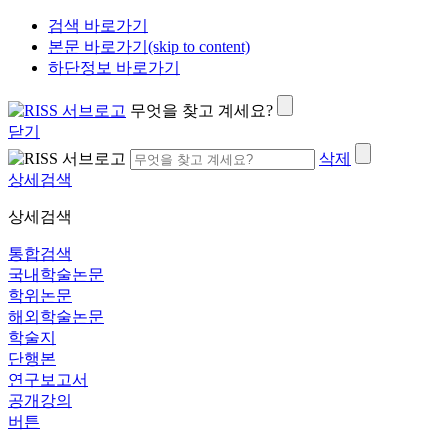
검색 바로가기
본문 바로가기(skip to content)
하단정보 바로가기
무엇을 찾고 계세요?
닫기
삭제
상세검색
상세검색
통합검색
국내학술논문
학위논문
해외학술논문
학술지
단행본
연구보고서
공개강의
버튼