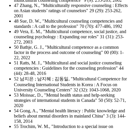
multicultural counseling competence" 9 (9): 255-263, 2002
47 Zhang, N., "Multiculturally responsive counseling : Effects
on Asian students’ ratings of counselors" 29 (29): 253-262,
2001
48 Sue, D. W., "Multicultural counseling competencies and
standards : A call to the profession" 70 (70): 477-486, 1992
49 Vera, E. M., "Multicultural competence, social justice, and
counseling psychology : Expanding our roles" 31 (31): 253-
272, 2003
50 Bathje, G. J., "Multicultural competence as a common
factor in the process and outcome of counseling" 00 (00): 1-
22, 2022
51 Ratts, M. J., "Multicultural and social justice counseling
competencies : Guidelines for the counseling profession" 44
(44): 28-48, 2016
52 남지은 ; 남지혜 ; 김동일, "Multicultural Competence for
Counseling International Students in Korea : A Focus on
University Counseling Centers" 32 (32): 1043-1068, 2020
53 Moissac, D., "Mental health status and help-seeking
strategies of international students in Canada" 50 (50): 52-71,
2020
54 Gong, A., "Mental health literacy : Public knowledge and
beliefs about mental disorders in mainland China" 3 (3): 144-
158, 2014
55 Trochim, W. M., "Introduction to a special issue on