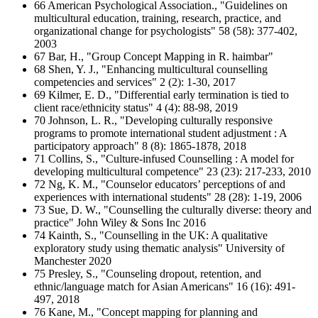
66 American Psychological Association., "Guidelines on
multicultural education, training, research, practice, and
organizational change for psychologists" 58 (58): 377-402,
2003
67 Bar, H., "Group Concept Mapping in R. haimbar"
68 Shen, Y. J., "Enhancing multicultural counselling
competencies and services" 2 (2): 1-30, 2017
69 Kilmer, E. D., "Differential early termination is tied to
client race/ethnicity status" 4 (4): 88-98, 2019
70 Johnson, L. R., "Developing culturally responsive
programs to promote international student adjustment : A
participatory approach" 8 (8): 1865-1878, 2018
71 Collins, S., "Culture-infused Counselling : A model for
developing multicultural competence" 23 (23): 217-233, 2010
72 Ng, K. M., "Counselor educators’ perceptions of and
experiences with international students" 28 (28): 1-19, 2006
73 Sue, D. W., "Counselling the culturally diverse: theory and
practice" John Wiley & Sons Inc 2016
74 Kainth, S., "Counselling in the UK: A qualitative
exploratory study using thematic analysis" University of
Manchester 2020
75 Presley, S., "Counseling dropout, retention, and
ethnic/language match for Asian Americans" 16 (16): 491-
497, 2018
76 Kane, M., "Concept mapping for planning and