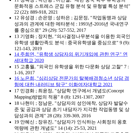
문화적응 스트레스 군집 유형 분석 및 유형별 특성 분석"
22 (22): 889-918, 2021
12 유성경 ; 손은영 ; 성하은 ; 김문정, "작업동맹과 상담
성과의 관계에 대한 메타분석 : 1993년-2016년 국내연구
를 중심으로" 29 (29): 527-552, 2017
13 기영화 ; 장지현, "의사결정나무분석을 이용한 외국인
유학생 생활만족도 분석 : 중국유학생을 중심으로" 9 (9):
121-143, 2019
14 주희연, "유학생 상담자의 위기개입에 관한 연구" 연
세대학교 2020
15 고홍월, "외국인 유학생을 위한 다문화 상담 고찰" 7 :
1-16, 2017
16 노은희, "심리상담 전문가의 탈북배경청소년 상담 경
험에 대한 내러티브 탐구" 이화여자대학교 2021
17 민경화 ; 최윤정, "상담학 연구에서 개념도(Concept
Mapping)방법의 적용" 8 (8): 1291-1307, 2007
18 나현미 ; 정남운, "상담자의 성인애착, 상담자 발달수
준 및 공감과 상담 초기 내담자가 지각한 작업동맹 및 상
담성과의 관계" 28 (28): 339-369, 2016
19 안혜신 ; 장유진, "상담자가 인식하는 사회정의 옹호
역량에 관한 개념도" 14 (14): 25-53, 2021