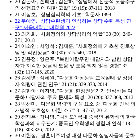
20 김은아 ; 손혜련 ; 김은하, "상담에서 전문적 도움추구
의 선행요인에 대한 고찰" 19 (19): 87-111, 2018
21 이장호, "상담심리학의 기초" 학문사 1999
22 우예영, "상담수련생이 인식하는 상담 수련 특성 연
구" 서울대학교 대학원 2022
23 최가희, "사회정의와 상담심리의 역할" 30 (30): 249-
271, 2018
24 이소연 ; 서영석 ; 김재훈, "사회정의에 기초한 진로상
담 및 직업상담" 30 (30): 515-540, 2018
25 김윤정 ; 양은주, "북한이탈주민 내담자와 남한 상담
자가 지각한 상담의 도움 및 도움 되지 않은 경험" 32
(32): 117-145, 2020
26 김혜영 ; 심혜원, "다문화아동상담 교육실태 및 상담
자 역량에 관한 연구" 21 (21): 339-373, 2014
27 김현아 ; 이자영, "다문화 현장전문가가 인식하는 다
문화 내담자의 주요 문제와 특성" 20 (20): 337-368, 2013
28 박선미, "다문화 역량의 구성 요소 중 ‘다문화 인식’의
개념적 모호성에 대한 소고" 3 : 47-67, 2012
29 전재은 ; 장나영, "니하오? 국내 중국인 유학생의 한국
학생과의 교우관계: 중국인 유학생의 경험과 인식" 18
(18): 303-326, 2012
30 이현정, "결혼이주여성 대상 다문화 상담자들의 문화