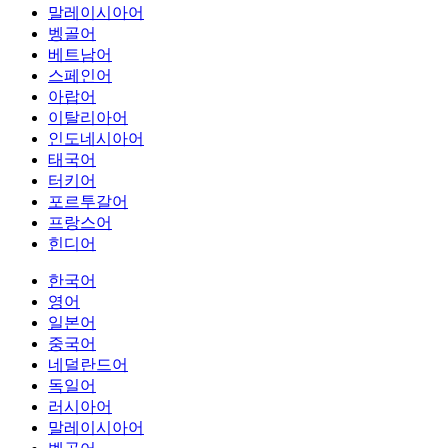
말레이시아어
벵골어
베트남어
스페인어
아랍어
이탈리아어
인도네시아어
태국어
터키어
포르투갈어
프랑스어
힌디어
한국어
영어
일본어
중국어
네덜란드어
독일어
러시아어
말레이시아어