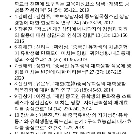
학교급 전환에 요구되는 교육지원요소 탐색 : 개념도 방
법을 적용하여" 54 (54): 95-121, 2019
4 김혜진 ; 김현주, "초보상담자의 중도입국청소년 상담
경험에 대한 현상학적 연구" 24 (24): 23-58, 2017
5 장유진, "청소년 개인상담에서 내담자의 강점과 자원
의 활용에 대한 상담자의 인식과 경험" 13 (13): 123-156,
2016
6 김해연 ; 신리나 ; 황하성, "중국인 유학생의 차별경험
이 유학생활 만족도에 미치는 영향 : 귀인성향, 내외통제
성의 조절효과" 26 (26): 81-96, 2019
7 권태희 ; 정현희, "중국인 유학생의 대학생활 적응에 영
향을 미치는 변인에 대한 메타분석" 27 (27): 187-215,
2020
8 신선희 ; 유문무, "재한(在韓)중국유학생의 대학생활
적응경험에 대한 질적 연구" 18 (18): 45-69, 2014
9 김창기 ; 이진성, "재한 중국인 유학생의 문화적응 스트
레스가 정신건강에 미치는 영향 : 자아탄력성의 매개효
과를 중심으로" 14 (14): 230-242, 2014
10 장서흔 ; 이용진, "재한 중국유학생의 자기성장 유학
동기와 유학생활만족도간의 관계 : 구직효능감의 매개효
과를 중심으로" 33 (33): 1-25, 2019
11 정옥정 ; 박진형 ; 허난설, "재한 중국 학부 유학생의