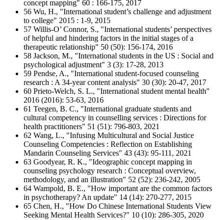
concept mapping" 60 : 166-175, 2017
56 Wu, H., "International student’s challenge and adjustment
to college" 2015 : 1-9, 2015
57 Willis-O’ Connor, S., "International students’ perspectives
of helpful and hindering factors in the initial stages of a
therapeutic relationship" 50 (50): 156-174, 2016
58 Jackson, M., "International students in the US : Social and
psychological adjustment" 3 (3): 17-28, 2013
59 Pendse, A., "International student-focused counseling
research : A 34-year content analysis" 30 (30): 20-47, 2017
60 Prieto-Welch, S. L., "International student mental health"
2016 (2016): 53-63, 2016
61 Teegen, B. C., "International graduate students and
cultural competency in counselling services : Directions for
health practitioners" 51 (51): 796-803, 2021
62 Wang, L., "Infusing Multicultural and Social Justice
Counseling Competencies : Reflection on Establishing
Mandarin Counseling Services" 43 (43): 95-111, 2021
63 Goodyear, R. K., "Ideographic concept mapping in
counseling psychology research : Conceptual overview,
methodology, and an illustration" 52 (52): 236-242, 2005
64 Wampold, B. E., "How important are the common factors
in psychotherapy? An update" 14 (14): 270-277, 2015
65 Chen, H., "How Do Chinese International Students View
Seeking Mental Health Services?" 10 (10): 286-305, 2020