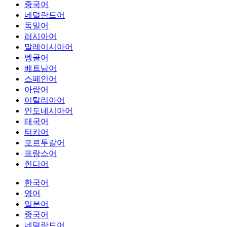
중국어
네덜란드어
독일어
러시아어
말레이시아어
벵골어
베트남어
스페인어
아랍어
이탈리아어
인도네시아어
태국어
터키어
포르투갈어
프랑스어
힌디어
한국어
영어
일본어
중국어
네덜란드어