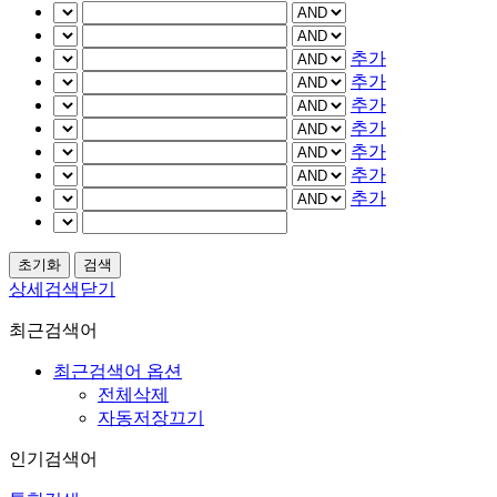
추가
추가
추가
추가
추가
추가
추가
상세검색닫기
최근검색어
최근검색어 옵션
전체삭제
자동저장끄기
인기검색어