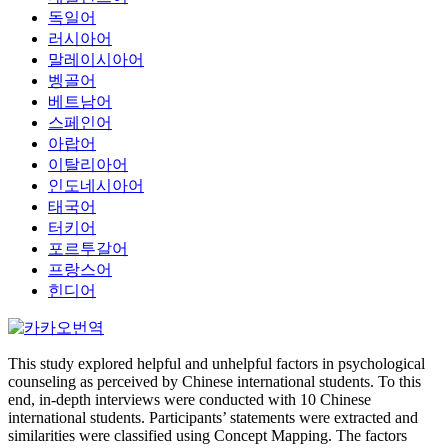
독일어
러시아어
말레이시아어
벵골어
베트남어
스페인어
아랍어
이탈리아어
인도네시아어
태국어
터키어
포르투갈어
프랑스어
힌디어
This study explored helpful and unhelpful factors in psychological
counseling as perceived by Chinese international students. To this
end, in-depth interviews were conducted with 10 Chinese
international students. Participants’ statements were extracted and
similarities were classified using Concept Mapping. The factors