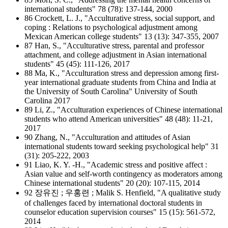
international students" 78 (78): 137-144, 2000
86 Crockett, L. J., "Acculturative stress, social support, and
coping : Relations to psychological adjustment among
Mexican American college students" 13 (13): 347-355, 2007
87 Han, S., "Acculturative stress, parental and professor
attachment, and college adjustment in Asian international
students" 45 (45): 111-126, 2017
88 Ma, K., "Acculturation stress and depression among first-
year international graduate students from China and India at
the University of South Carolina" University of South
Carolina 2017
89 Li, Z., "Acculturation experiences of Chinese international
students who attend American universities" 48 (48): 11-21,
2017
90 Zhang, N., "Acculturation and attitudes of Asian
international students toward seeking psychological help" 31
(31): 205-222, 2003
91 Liao, K. Y. -H., "Academic stress and positive affect :
Asian value and self-worth contingency as moderators among
Chinese international students" 20 (20): 107-115, 2014
92 장유진 ; 우홍련 ; Malik S. Henfield, "A qualitative study
of challenges faced by international doctoral students in
counselor education supervision courses" 15 (15): 561-572,
2014