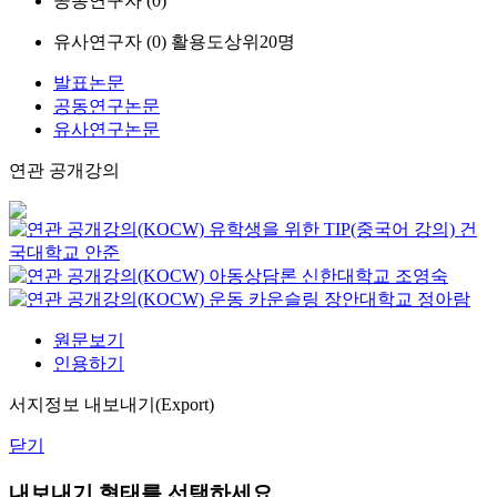
공동연구자 (
0
)
유사연구자 (
0
)
활용도상위20명
발표논문
공동연구논문
유사연구논문
연관 공개강의
유학생을 위한 TIP(중국어 강의)
건
국대학교
안준
아동상담론
신한대학교
조영숙
운동 카운슬링
장안대학교
정아람
원문보기
인용하기
서지정보 내보내기(Export)
닫기
내보내기 형태를 선택하세요