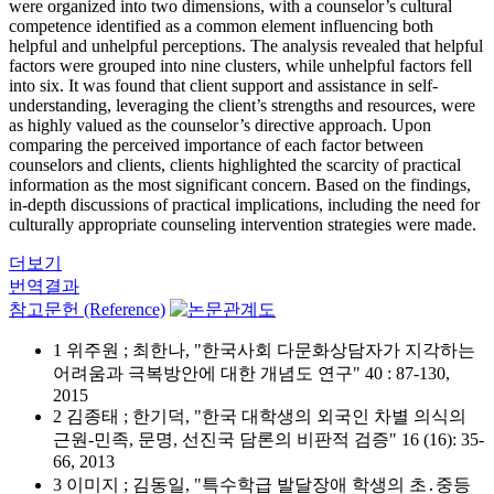
were organized into two dimensions, with a counselor’s cultural
competence identified as a common element influencing both
helpful and unhelpful perceptions. The analysis revealed that helpful
factors were grouped into nine clusters, while unhelpful factors fell
into six. It was found that client support and assistance in self-
understanding, leveraging the client’s strengths and resources, were
as highly valued as the counselor’s directive approach. Upon
comparing the perceived importance of each factor between
counselors and clients, clients highlighted the scarcity of practical
information as the most significant concern. Based on the findings,
in-depth discussions of practical implications, including the need for
culturally appropriate counseling intervention strategies were made.
더보기
번역결과
참고문헌 (Reference)
1 위주원 ; 최한나, "한국사회 다문화상담자가 지각하는
어려움과 극복방안에 대한 개념도 연구" 40 : 87-130,
2015
2 김종태 ; 한기덕, "한국 대학생의 외국인 차별 의식의
근원-민족, 문명, 선진국 담론의 비판적 검증" 16 (16): 35-
66, 2013
3 이미지 ; 김동일, "특수학급 발달장애 학생의 초․중등