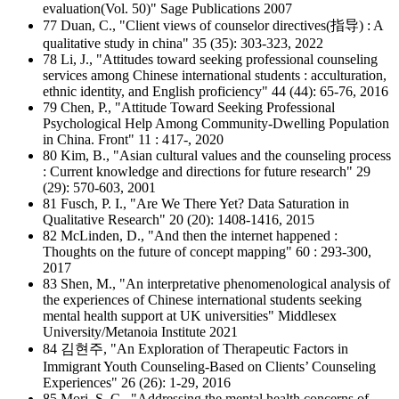
evaluation(Vol. 50)" Sage Publications 2007
77 Duan, C., "Client views of counselor directives(指导) : A
qualitative study in china" 35 (35): 303-323, 2022
78 Li, J., "Attitudes toward seeking professional counseling
services among Chinese international students : acculturation,
ethnic identity, and English proficiency" 44 (44): 65-76, 2016
79 Chen, P., "Attitude Toward Seeking Professional
Psychological Help Among Community-Dwelling Population
in China. Front" 11 : 417-, 2020
80 Kim, B., "Asian cultural values and the counseling process
: Current knowledge and directions for future research" 29
(29): 570-603, 2001
81 Fusch, P. I., "Are We There Yet? Data Saturation in
Qualitative Research" 20 (20): 1408-1416, 2015
82 McLinden, D., "And then the internet happened :
Thoughts on the future of concept mapping" 60 : 293-300,
2017
83 Shen, M., "An interpretative phenomenological analysis of
the experiences of Chinese international students seeking
mental health support at UK universities" Middlesex
University/Metanoia Institute 2021
84 김현주, "An Exploration of Therapeutic Factors in
Immigrant Youth Counseling-Based on Clients’ Counseling
Experiences" 26 (26): 1-29, 2016
85 Mori, S. C., "Addressing the mental health concerns of