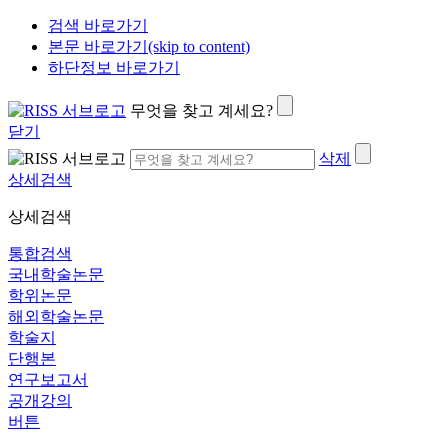
검색 바로가기
본문 바로가기(skip to content)
하단정보 바로가기
무엇을 찾고 계세요?
닫기
삭제
상세검색
상세검색
통합검색
국내학술논문
학위논문
해외학술논문
학술지
단행본
연구보고서
공개강의
버튼