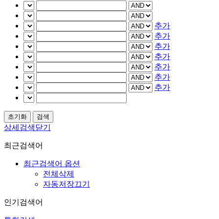
추가
추가
추가
추가
추가
추가
추가
상세검색닫기
최근검색어
최근검색어 옵션
전체삭제
자동저장끄기
인기검색어