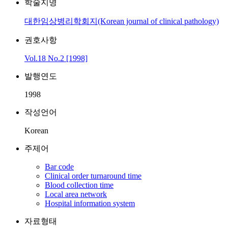
학술지명
대한임상병리학회지(Korean journal of clinical pathology)
권호사항
Vol.18 No.2 [1998]
발행연도
1998
작성언어
Korean
주제어
Bar code
Clinical order turnaround time
Blood collection time
Local area network
Hospital information system
자료형태