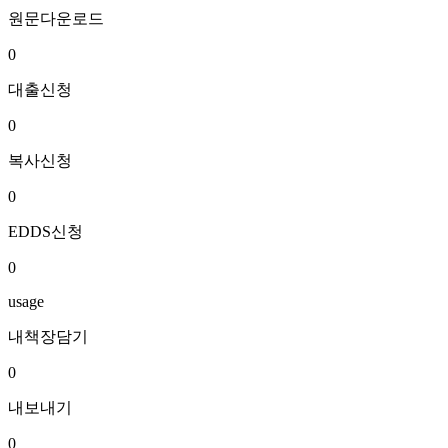
원문다운로드
0
대출신청
0
복사신청
0
EDDS신청
0
usage
내책장담기
0
내보내기
0