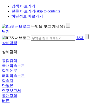
검색 바로가기
본문 바로가기(skip to content)
하단정보 바로가기
무엇을 찾고 계세요?
닫기
삭제
상세검색
상세검색
통합검색
국내학술논문
학위논문
해외학술논문
학술지
단행본
연구보고서
공개강의
버튼