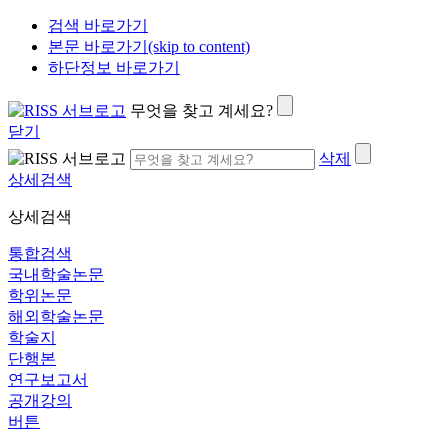
검색 바로가기
본문 바로가기(skip to content)
하단정보 바로가기
무엇을 찾고 계세요?
닫기
삭제
상세검색
상세검색
통합검색
국내학술논문
학위논문
해외학술논문
학술지
단행본
연구보고서
공개강의
버튼