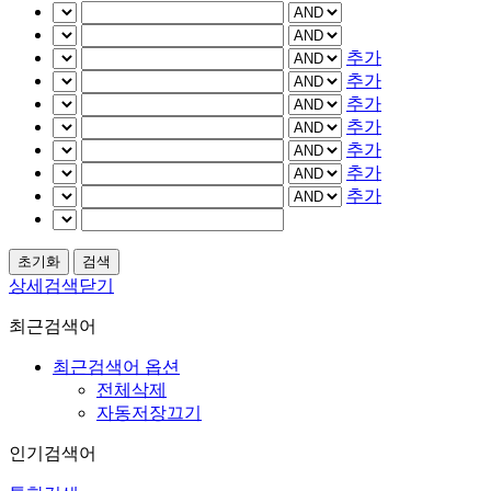
추가
추가
추가
추가
추가
추가
추가
상세검색닫기
최근검색어
최근검색어 옵션
전체삭제
자동저장끄기
인기검색어