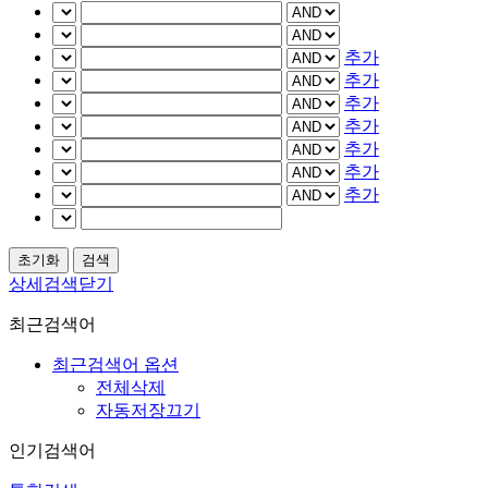
추가
추가
추가
추가
추가
추가
추가
상세검색닫기
최근검색어
최근검색어 옵션
전체삭제
자동저장끄기
인기검색어