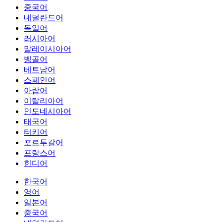
중국어
네덜란드어
독일어
러시아어
말레이시아어
벵골어
베트남어
스페인어
아랍어
이탈리아어
인도네시아어
태국어
터키어
포르투갈어
프랑스어
힌디어
한국어
영어
일본어
중국어