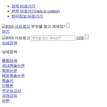
검색 바로가기
본문 바로가기(skip to content)
하단정보 바로가기
무엇을 찾고 계세요?
닫기
삭제
상세검색
상세검색
통합검색
국내학술논문
학위논문
해외학술논문
학술지
단행본
연구보고서
공개강의
버튼