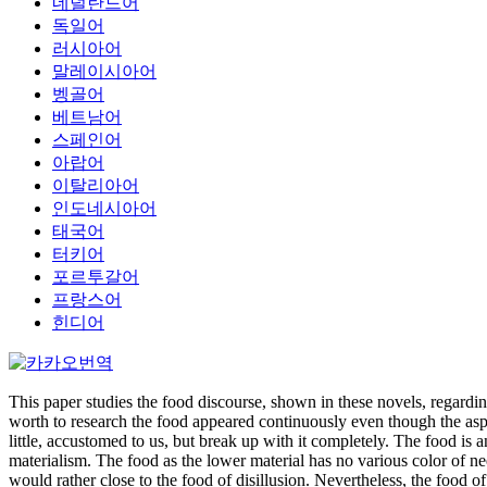
네덜란드어
독일어
러시아어
말레이시아어
벵골어
베트남어
스페인어
아랍어
이탈리아어
인도네시아어
태국어
터키어
포르투갈어
프랑스어
힌디어
This paper studies the food discourse, shown in these novels, regard
worth to research the food appeared continuously even though the aspe
little, accustomed to us, but break up with it completely. The food is a
materialism. The food as the lower material has no various color of ne
would rather close to the food of disillusion. Nevertheless, the food o