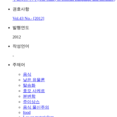
권호사항
Vol.43 No.- [2012]
발행연도
2012
작성언어
-
주제어
음식
낮은 유물론
탈승화
호모 사케르
분변학
주이상스
음식 물신주의
food