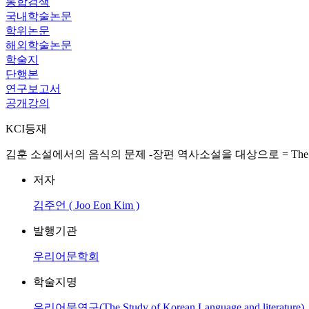
통합검색
국내학술논문
학위논문
해외학술논문
학술지
단행본
연구보고서
공개강의
KCI등재
김훈 소설에서의 음식의 문제 -장편 역사소설을 대상으로 = The Problem 
저자
김주언 ( Joo Eon Kim )
발행기관
우리어문학회
학술지명
우리어문연구(The Study of Korean Language and literature)