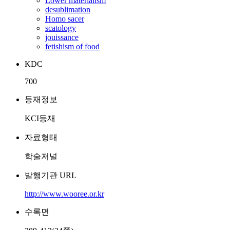
Lower materialism
desublimation
Homo sacer
scatology
jouissance
fetishism of food
KDC
700
등재정보
KCI등재
자료형태
학술저널
발행기관 URL
http://www.wooree.or.kr
수록면