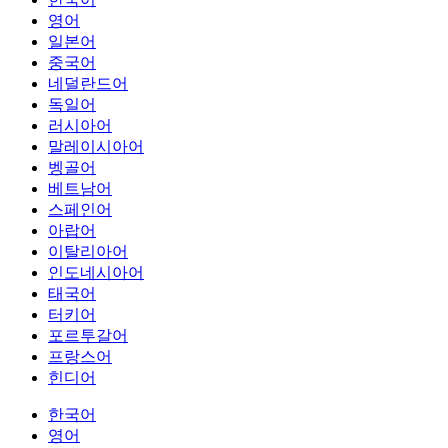
영어
일본어
중국어
네덜란드어
독일어
러시아어
말레이시아어
벵골어
베트남어
스페인어
아랍어
이탈리아어
인도네시아어
태국어
터키어
포르투갈어
프랑스어
힌디어
한국어
영어