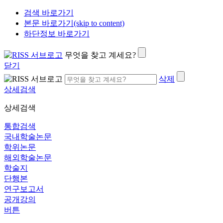
검색 바로가기
본문 바로가기(skip to content)
하단정보 바로가기
무엇을 찾고 계세요?
닫기
삭제
상세검색
상세검색
통합검색
국내학술논문
학위논문
해외학술논문
학술지
단행본
연구보고서
공개강의
버튼