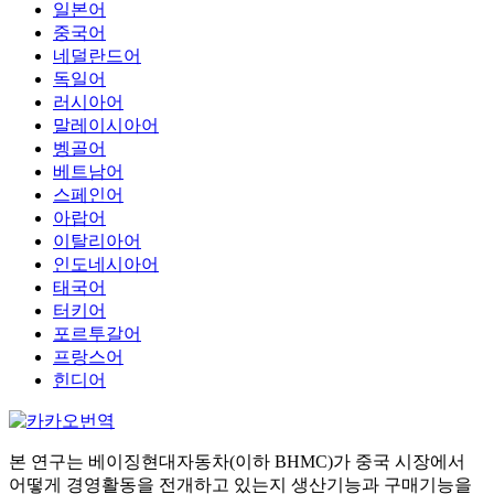
일본어
중국어
네덜란드어
독일어
러시아어
말레이시아어
벵골어
베트남어
스페인어
아랍어
이탈리아어
인도네시아어
태국어
터키어
포르투갈어
프랑스어
힌디어
본 연구는 베이징현대자동차(이하 BHMC)가 중국 시장에서
어떻게 경영활동을 전개하고 있는지 생산기능과 구매기능을