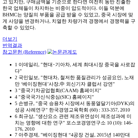
고 있지만, 구매금액을 기준으로 한다면 여전히 동반 진출한
한국 업체들이 차지하는 비중이 압도적이다. 이들 덕분에
BHMC는 양질의 부품을 공급 받을 수 있었고, 중국 시장에 맞
게 사양을 변경하거나, 치열한 차량가격 경쟁에서 경쟁력을 구
축할 수 있었다.
더보기
번역결과
참고문헌 (Reference)
1 이데일리, "현대･기아차, 세계 최대시장 중국을 사로잡
다"
2 국민일보, "현대차, 철저한 품질관리가 성공요인, 노재
만 ‘베이징현대’사장,中 외신기자 클럽서 강연"
3 "중국기차공업협회(CAAM) 홈페이지"
4 "중국국가신식중심(SIC) 홈페이지"
5 손병규, "중국 승용차 시장에서 동풍열달기아(DYK)의
성공 사례연구" 한국경영교육학회 (60) : 333-357, 2010
6 최규상, "생산요소 관련 제조유연성이 제조성과에 미
치는 영향에 대한 연구" 포스코경영연구소 10 (10): 146-
176, 2010
7 아주경제, "베이징현대 “4공장 건설, 2015년 140만대