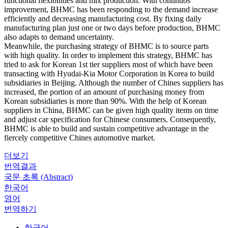
functional flexibilities and mix production. With continuos
improvement, BHMC has been responding to the demand increase
efficiently and decreasing manufacturing cost. By fixing daily
manufacturing plan just one or two days before production, BHMC
also adapts to demand uncertainty.
Meanwhile, the purchasing strategy of BHMC is to source parts
with high quality. In order to implement this strategy, BHMC has
tried to ask for Korean 1st tier suppliers most of which have been
transacting with Hyudai-Kia Motor Corporation in Korea to build
subsidiaries in Beijing. Although the number of Chines suppliers has
increased, the portion of an amount of purchasing money from
Korean subsidiaries is more than 90%. With the help of Korean
suppliers in China, BHMC can be given high quality items on time
and adjust car specification for Chinese consumers. Consequently,
BHMC is able to build and sustain competitive advantage in the
fiercely competitive Chines automotive market.
더보기
번역결과
국문 초록 (Abstract)
한국어
영어
번역하기
한국어