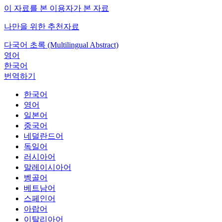
이 자료를 본 이용자가 본 자료
나만을 위한 추천자료
다국어 초록 (Multilingual Abstract)
영어
한국어
번역하기
한국어
영어
일본어
중국어
네덜란드어
독일어
러시아어
말레이시아어
벵골어
베트남어
스페인어
아랍어
이탈리아어