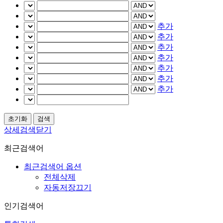
추가
추가
추가
추가
추가
추가
추가
상세검색닫기
최근검색어
최근검색어 옵션
전체삭제
자동저장끄기
인기검색어