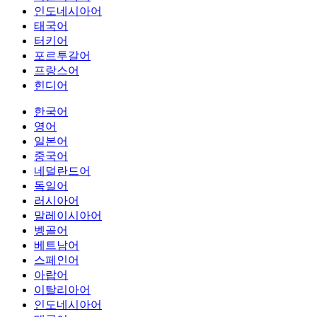
인도네시아어
태국어
터키어
포르투갈어
프랑스어
힌디어
한국어
영어
일본어
중국어
네덜란드어
독일어
러시아어
말레이시아어
벵골어
베트남어
스페인어
아랍어
이탈리아어
인도네시아어