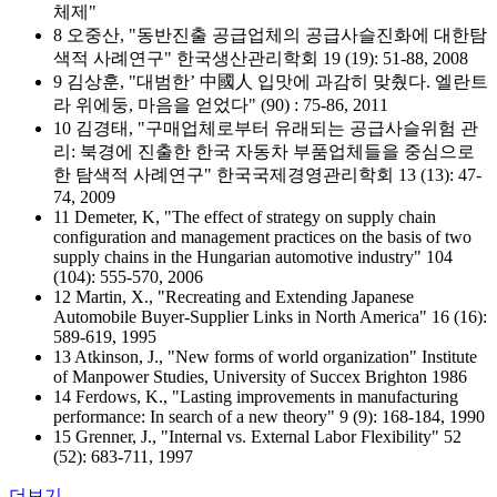
체제"
8 오중산, "동반진출 공급업체의 공급사슬진화에 대한탐
색적 사례연구" 한국생산관리학회 19 (19): 51-88, 2008
9 김상훈, "대범한’ 中國人 입맛에 과감히 맞췄다. 엘란트
라 위에둥, 마음을 얻었다" (90) : 75-86, 2011
10 김경태, "구매업체로부터 유래되는 공급사슬위험 관
리: 북경에 진출한 한국 자동차 부품업체들을 중심으로
한 탐색적 사례연구" 한국국제경영관리학회 13 (13): 47-
74, 2009
11 Demeter, K, "The effect of strategy on supply chain
configuration and management practices on the basis of two
supply chains in the Hungarian automotive industry" 104
(104): 555-570, 2006
12 Martin, X., "Recreating and Extending Japanese
Automobile Buyer-Supplier Links in North America" 16 (16):
589-619, 1995
13 Atkinson, J., "New forms of world organization" Institute
of Manpower Studies, University of Succex Brighton 1986
14 Ferdows, K., "Lasting improvements in manufacturing
performance: In search of a new theory" 9 (9): 168-184, 1990
15 Grenner, J., "Internal vs. External Labor Flexibility" 52
(52): 683-711, 1997
더보기