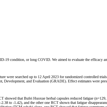
-19 condition, or long COVID. We aimed to evaluate the efficacy and
ture were searched up to 12 April 2023 for randomized controlled tria
t, Development, and Evaluation (GRADE). Effect estimates were prese
CT showed that Bufei Huoxue herbal capsules reduced fatigue (n=129,
2.38 to -1.42), and the other one RCT shown that fatigue disappearan
bilitation (TCM-rahab) alone, one RCT showed that fatigue symptoms 