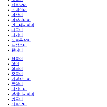
베트남어
스페인어
아랍어
이탈리아어
인도네시아어
태국어
터키어
포르투갈어
프랑스어
힌디어
한국어
영어
일본어
중국어
네덜란드어
독일어
러시아어
말레이시아어
벵골어
베트남어