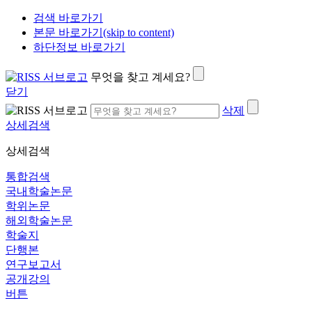
검색 바로가기
본문 바로가기(skip to content)
하단정보 바로가기
무엇을 찾고 계세요?
닫기
삭제
상세검색
상세검색
통합검색
국내학술논문
학위논문
해외학술논문
학술지
단행본
연구보고서
공개강의
버튼