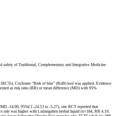
 safety of Traditional, Complementary and Integrative Medicine
ls (RCTs). Cochrane “Risk of bias” (RoB) tool was applied. Evidence
nted as risk ratio (RR) or mean difference (MD) with 95%
 MD -14.90, 95%CI -24.53 to -5.27), one RCT reported that
ce rate was higher with Ludangshen herbal liquid (n=184, RR 4.19,
were lower following Qingjin Yiqi granules plus TCM-rehab (n=388,