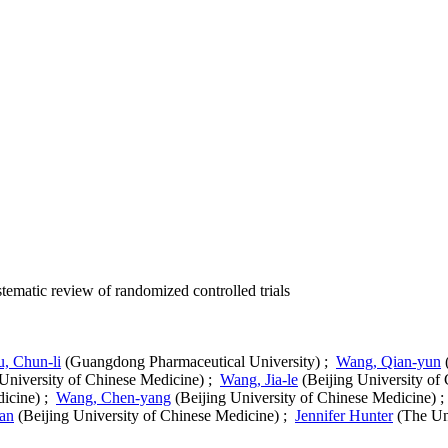
stematic review of randomized controlled trials
u, Chun-li
(Guangdong Pharmaceutical University) ;
Wang, Qian-yun
(
University of Chinese Medicine) ;
Wang, Jia-le
(Beijing University of
dicine) ;
Wang, Chen-yang
(Beijing University of Chinese Medicine) 
yan
(Beijing University of Chinese Medicine) ;
Jennifer Hunter
(The Un