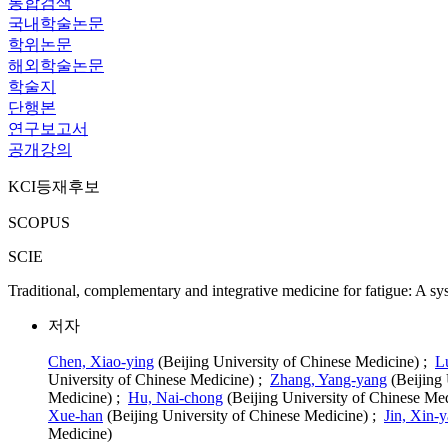
통합검색
국내학술논문
학위논문
해외학술논문
학술지
단행본
연구보고서
공개강의
KCI등재후보
SCOPUS
SCIE
Traditional, complementary and integrative medicine for fatigue: A sy
저자
Chen, Xiao-ying
(Beijing University of Chinese Medicine) ;
L
University of Chinese Medicine) ;
Zhang, Yang-yang
(Beijing 
Medicine) ;
Hu, Nai-chong
(Beijing University of Chinese Me
Xue-han
(Beijing University of Chinese Medicine) ;
Jin, Xin-
Medicine)