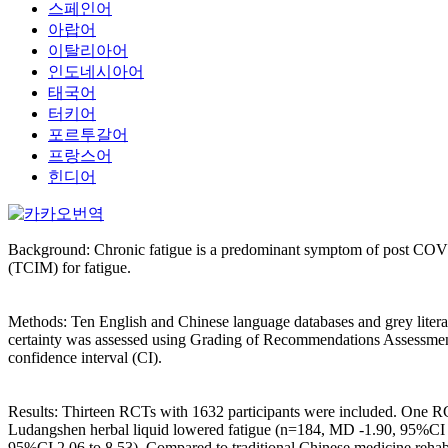
스페인어
아랍어
이탈리아어
인도네시아어
태국어
터키어
포르투갈어
프랑스어
힌디어
Background: Chronic fatigue is a predominant symptom of post COVID
(TCIM) for fatigue.
Methods: Ten English and Chinese language databases and grey litera
certainty was assessed using Grading of Recommendations Assessmen
confidence interval (CI).
Results: Thirteen RCTs with 1632 participants were included. One R
Ludangshen herbal liquid lowered fatigue (n=184, MD -1.90, 95%CI -
95%CI 2.06 to 8.53). Compared to traditional Chinese medicine reha