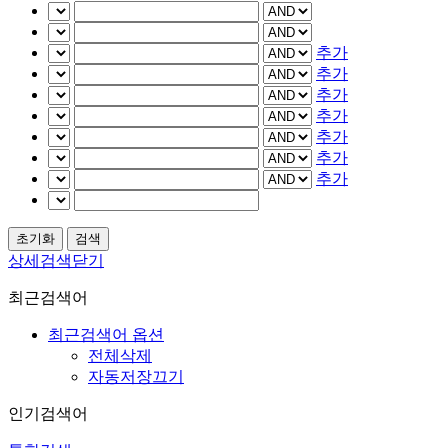
추가
추가
추가
추가
추가
추가
추가
상세검색닫기
최근검색어
최근검색어 옵션
전체삭제
자동저장끄기
인기검색어