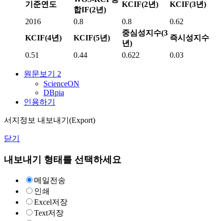
기준연도
KCIF(2년)
KCIF(3년)
합IF(2년)
2016
0.8
0.8
0.62
중심성지수(3
KCIF(4년)
KCIF(5년)
즉시성지수
년)
0.51
0.44
0.622
0.03
원문보기
2
ScienceON
DBpia
인용하기
서지정보 내보내기(Export)
닫기
내보내기 형태를 선택하세요
메일전송
인쇄
Excel저장
Text저장