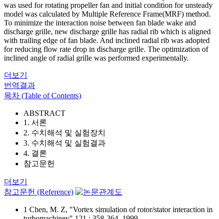
was used for rotating propeller fan and initial condition for unsteady
model was calculated by Multiple Reference Frame(MRF) method.
To minimize the interaction noise between fan blade wake and
discharge grille, new discharge grille has radial rib which is aligned
with trailing edge of fan blade. And inclined radial rib was adopted
for reducing flow rate drop in discharge grille. The optimization of
inclined angle of radial grille was performed experimentally.
더보기
번역결과
목차 (Table of Contents)
ABSTRACT
1. 서론
2. 수치해석 및 실험장치
3. 수치해석 및 실험결과
4. 결론
참고문헌
더보기
참고문헌 (Reference)
1 Chen, M. Z, "Vortex simulation of rotor/stator interaction in
turbomachiney" 121 : 358-364, 1999