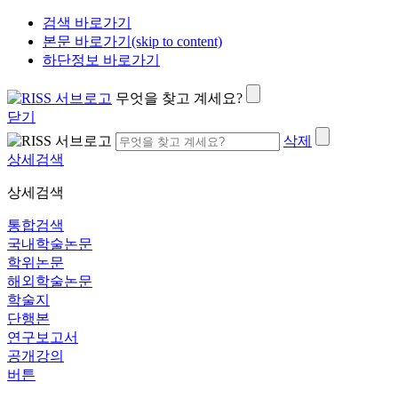
검색 바로가기
본문 바로가기(skip to content)
하단정보 바로가기
무엇을 찾고 계세요?
닫기
삭제
상세검색
상세검색
통합검색
국내학술논문
학위논문
해외학술논문
학술지
단행본
연구보고서
공개강의
버튼