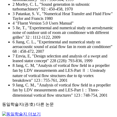
2 Morfey, C. L, "Sound generation in subsonic
turbomachinery" 92 : 450-458, 1970
3 Patankar, S. V., "Numerical Heat Transfer and Fluid Flow"
Taylor and Francis 1980
4 "Fluent Version 5.0 Users Manual"
5 Jie, T., "Experimental and numerical study on aerodynamic
noise of outdoor unit of room air conditioner with different
grilles" 32 : 1112-1122, 2009
6 Jiang, C. L., "Experimental and numerical study on
aeroacoustic sound of axial flow fan in room air conditioner"
68 : 458-472, 2007
7 Envia, E, "Design selection and analysis of a swept and
leaned stator concept" 228 (228): 793-836, 1999
8 Jang, C. M, "Analysis of vortical flow field in a propeller
fan by LDV measurements and LES-Part Ⅱ：Unsteady
nature of vortical flow structures due to tip vortex
breakdown" 123 : 755-761, 2001
9 Jang, C. M., "Analysis of vortical flow field in a propeller
fan by LDV measurements and LES-Part 1：Three-
dimensional vortical flow structures" 123 : 748-754, 2001
동일학술지(권/호) 다른 논문