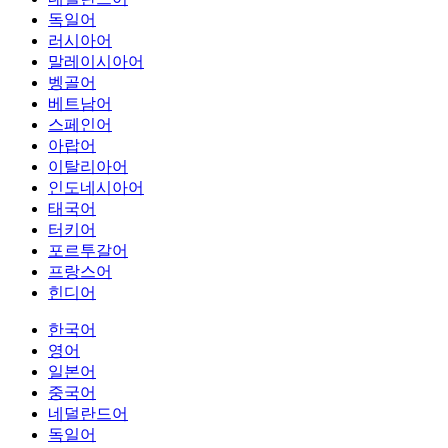
독일어
러시아어
말레이시아어
벵골어
베트남어
스페인어
아랍어
이탈리아어
인도네시아어
태국어
터키어
포르투갈어
프랑스어
힌디어
한국어
영어
일본어
중국어
네덜란드어
독일어