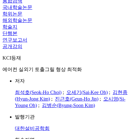
통합검색
국내학술논문
학위논문
해외학술논문
학술지
단행본
연구보고서
공개강의
KCI등재
에어컨 실외기 토출그릴 형상 최적화
저자
최석호(Seok-Ho Choi)
;
오세기(Sai-Kee Oh)
;
김현종
(Hyun-Jong Kim)
;
진근호(Geun-Ho Jin)
;
오시영(Si-
Young Oh)
;
김병순(Byung-Soon Kim)
발행기관
대한설비공학회