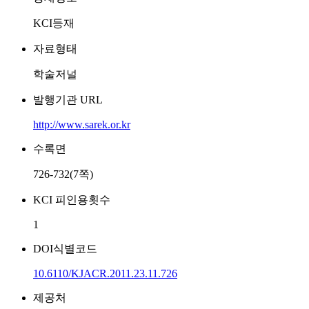
KCI등재
자료형태
학술저널
발행기관 URL
http://www.sarek.or.kr
수록면
726-732(7쪽)
KCI 피인용횟수
1
DOI식별코드
10.6110/KJACR.2011.23.11.726
제공처