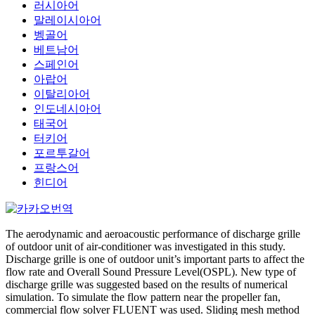
러시아어
말레이시아어
벵골어
베트남어
스페인어
아랍어
이탈리아어
인도네시아어
태국어
터키어
포르투갈어
프랑스어
힌디어
The aerodynamic and aeroacoustic performance of discharge grille
of outdoor unit of air-conditioner was investigated in this study.
Discharge grille is one of outdoor unit’s important parts to affect the
flow rate and Overall Sound Pressure Level(OSPL). New type of
discharge grille was suggested based on the results of numerical
simulation. To simulate the flow pattern near the propeller fan,
commercial flow solver FLUENT was used. Sliding mesh method