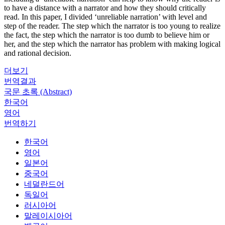
to have a distance with a narrator and how they should critically
read. In this paper, I divided ‘unreliable narration’ with level and
step of the reader. The step which the narrator is too young to realize
the fact, the step which the narrator is too dumb to believe him or
her, and the step which the narrator has problem with making logical
and rational decision.
더보기
번역결과
국문 초록 (Abstract)
한국어
영어
번역하기
한국어
영어
일본어
중국어
네덜란드어
독일어
러시아어
말레이시아어