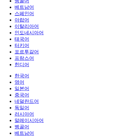
벵골어
베트남어
스페인어
아랍어
이탈리아어
인도네시아어
태국어
터키어
포르투갈어
프랑스어
힌디어
한국어
영어
일본어
중국어
네덜란드어
독일어
러시아어
말레이시아어
벵골어
베트남어