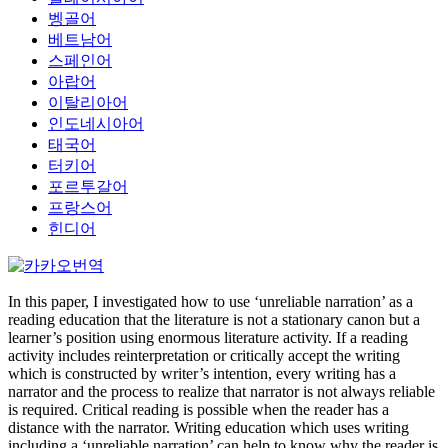
벵골어
베트남어
스페인어
아랍어
이탈리아어
인도네시아어
태국어
터키어
포르투갈어
프랑스어
힌디어
In this paper, I investigated how to use ‘unreliable narration’ as a
reading education that the literature is not a stationary canon but a
learner’s position using enormous literature activity. If a reading
activity includes reinterpretation or critically accept the writing
which is constructed by writer’s intention, every writing has a
narrator and the process to realize that narrator is not always reliable
is required. Critical reading is possible when the reader has a
distance with the narrator. Writing education which uses writing
including a ‘unreliable narration’ can help to know why the reader is