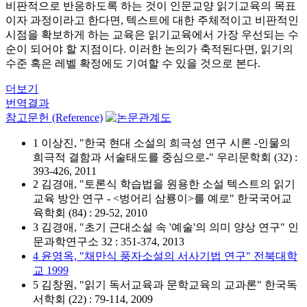
비판적으로 반응하도록 하는 것이 인문교양 읽기교육의 목표
이자 과정이라고 한다면, 텍스트에 대한 주체적이고 비판적인
시점을 확보하게 하는 교육은 읽기교육에서 가장 우선되는 수
순이 되어야 할 지점이다. 이러한 논의가 축적된다면, 읽기의
수준 혹은 레벨 확정에도 기여할 수 있을 것으로 본다.
더보기
번역결과
참고문헌 (Reference)
1 이상진, "한국 현대 소설의 희극성 연구 시론 -인물의
희극적 결함과 서술태도를 중심으로-" 우리문학회 (32) :
393-426, 2011
2 김경애, "토론식 학습법을 원용한 소설 텍스트의 읽기
교육 방안 연구 - <벙어리 삼룡이>를 예로" 한국국어교
육학회 (84) : 29-52, 2010
3 김경애, "초기 근대소설 속 '예술'의 의미 양상 연구" 인
문과학연구소 32 : 351-374, 2013
4 윤영옥, "채만식 풍자소설의 서사기법 연구" 전북대학
교 1999
5 김창원, "읽기 독서교육과 문학교육의 교과론" 한국독
서학회 (22) : 79-114, 2009