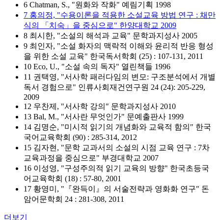
6 Chatman, S., "원화와 작화" 예림기획 1998
7 홍의정, "수용이론을 적용한 소설교육 방법 연구 : 채만
식의 「치숙」을 중심으로" 한양대학교 2009
8 최시한, "소설의 해석과 교육" 문학과지성사 2005
9 최인자, "소설 화자의 맥락적 이해와 윤리적 반응 형성
을 위한 소설 교육" 한국독서학회 (25) : 107-131, 2011
10 Eco, U., "소설 속의 독자" 열린책들 1996
11 권택영, "서사학 패러다임의 변모: 구조분석에서 개별
독서 경험으로" 인류사회재건연구원 24 (24): 205-229,
2009
12 우찬제, "서사학 강의" 문학과지성사 2010
13 Bal, M., "서사란 무엇인가" 문예출판사 1999
14 김명순, "미시적 읽기의 개념화와 교육적 함의" 한국
국어교육학회 (90) : 285-314, 2012
15 김자현, "문학 교과서의 소설의 시점 교육 연구 : 7차
교육과정을 중심으로" 부경대학교 2007
16 이성영, "구성주의적 읽기 교육의 방향" 한국초등국
어교육학회 (18) : 57-80, 2001
17 황영미, "『완득이』의 서술전략과 영화화 연구" 돈
암어문학회 24 : 281-308, 2011
더보기