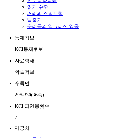
인문교양교육
읽기 수준
거리의 스펙트럼
탈출기
우리들의 일그러진 영웅
등재정보
KCI등재후보
자료형태
학술저널
수록면
295-330(36쪽)
KCI 피인용횟수
7
제공처