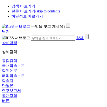
검색 바로가기
본문 바로가기(skip to content)
하단정보 바로가기
무엇을 찾고 계세요?
닫기
삭제
상세검색
상세검색
통합검색
국내학술논문
학위논문
해외학술논문
학술지
단행본
연구보고서
공개강의
버튼