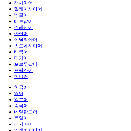
러시아어
말레이시아어
벵골어
베트남어
스페인어
아랍어
이탈리아어
인도네시아어
태국어
터키어
포르투갈어
프랑스어
힌디어
한국어
영어
일본어
중국어
네덜란드어
독일어
러시아어
말레이시아어