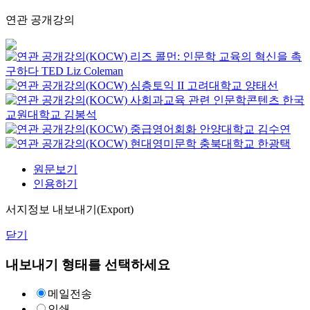
연관 공개강의
리즈 콜먼: 인문학 교육의 혁신을 촉
구하다
TED
Liz Coleman
심층토익 II
고려대학교
양태선
사회과교육 관련 인문학콘텐츠
한국
교원대학교
김봉석
중급영어회화
안양대학교
김수연
현대영미문학
충북대학교
한광택
원문보기
인용하기
서지정보 내보내기(Export)
닫기
내보내기 형태를 선택하세요
메일전송
인쇄