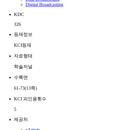
Digital Broadcasting
KDC
326
등재정보
KCI등재
자료형태
학술저널
수록면
61-73(13쪽)
KCI 피인용횟수
5
제공처
eArticle