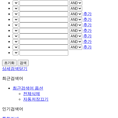
추가
추가
추가
추가
추가
추가
추가
상세검색닫기
최근검색어
최근검색어 옵션
전체삭제
자동저장끄기
인기검색어