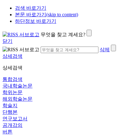
검색 바로가기
본문 바로가기(skip to content)
하단정보 바로가기
무엇을 찾고 계세요?
닫기
삭제
상세검색
상세검색
통합검색
국내학술논문
학위논문
해외학술논문
학술지
단행본
연구보고서
공개강의
버튼