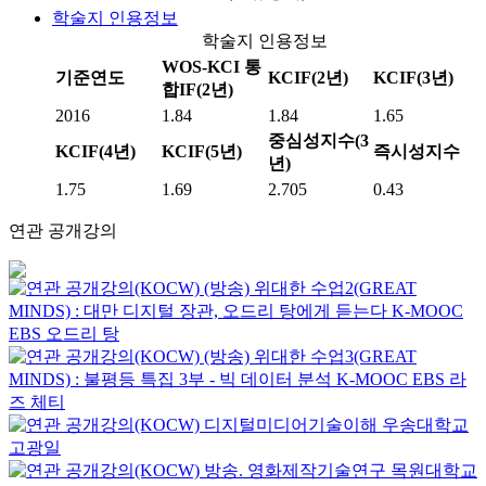
학술지 인용정보
학술지 인용정보
WOS-KCI 통
기준연도
KCIF(2년)
KCIF(3년)
합IF(2년)
2016
1.84
1.84
1.65
중심성지수(3
KCIF(4년)
KCIF(5년)
즉시성지수
년)
1.75
1.69
2.705
0.43
연관 공개강의
(방송) 위대한 수업2(GREAT
MINDS) : 대만 디지털 장관, 오드리 탕에게 듣는다
K-MOOC
EBS 오드리 탕
(방송) 위대한 수업3(GREAT
MINDS) : 불평등 특집 3부 - 빅 데이터 분석
K-MOOC
EBS 라
즈 체티
디지털미디어기술이해
우송대학교
고광일
방송. 영화제작기술연구
목원대학교