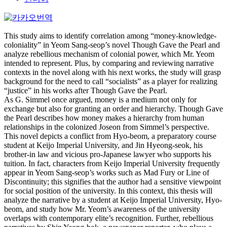
This study aims to identify correlation among “money-knowledge-
coloniality” in Yeom Sang-seop’s novel Though Gave the Pearl and
analyze rebellious mechanism of colonial power, which Mr. Yeom
intended to represent. Plus, by comparing and reviewing narrative
contexts in the novel along with his next works, the study will grasp
background for the need to call “socialists” as a player for realizing
“justice” in his works after Though Gave the Pearl.
As G. Simmel once argued, money is a medium not only for
exchange but also for granting an order and hierarchy. Though Gave
the Pearl describes how money makes a hierarchy from human
relationships in the colonized Joseon from Simmel’s perspective.
This novel depicts a conflict from Hyo-beom, a preparatory course
student at Keijo Imperial University, and Jin Hyeong-seok, his
brother-in law and vicious pro-Japanese lawyer who supports his
tuition. In fact, characters from Keijo Imperial University frequently
appear in Yeom Sang-seop’s works such as Mad Fury or Line of
Discontinuity; this signifies that the author had a sensitive viewpoint
for social position of the university. In this context, this thesis will
analyze the narrative by a student at Keijo Imperial University, Hyo-
beom, and study how Mr. Yeom’s awareness of the university
overlaps with contemporary elite’s recognition. Further, rebellious