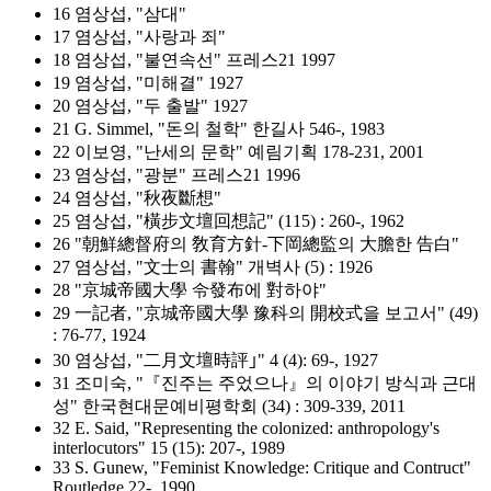
16 염상섭, "삼대"
17 염상섭, "사랑과 죄"
18 염상섭, "불연속선" 프레스21 1997
19 염상섭, "미해결" 1927
20 염상섭, "두 출발" 1927
21 G. Simmel, "돈의 철학" 한길사 546-, 1983
22 이보영, "난세의 문학" 예림기획 178-231, 2001
23 염상섭, "광분" 프레스21 1996
24 염상섭, "秋夜斷想"
25 염상섭, "橫步文壇回想記" (115) : 260-, 1962
26 "朝鮮總督府의 敎育方針-下岡總監의 大膽한 告白"
27 염상섭, "文士의 書翰" 개벽사 (5) : 1926
28 "京城帝國大學 令發布에 對하야"
29 一記者, "京城帝國大學 豫科의 開校式을 보고서" (49)
: 76-77, 1924
30 염상섭, "二月文壇時評｣" 4 (4): 69-, 1927
31 조미숙, "『진주는 주었으나』의 이야기 방식과 근대
성" 한국현대문예비평학회 (34) : 309-339, 2011
32 E. Said, "Representing the colonized: anthropology's
interlocutors" 15 (15): 207-, 1989
33 S. Gunew, "Feminist Knowledge: Critique and Contruct"
Routledge 22-, 1990