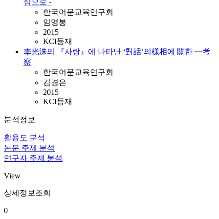
심으로 -
한국어문교육연구회
임영봉
2015
KCI등재
李光洙의 『사랑』에 나타난 ‘對話’의樣相에 關한 一考
察
한국어문교육연구회
김경은
2015
KCI등재
분석정보
활용도 분석
논문 주제 분석
연구자 주제 분석
View
상세정보조회
0