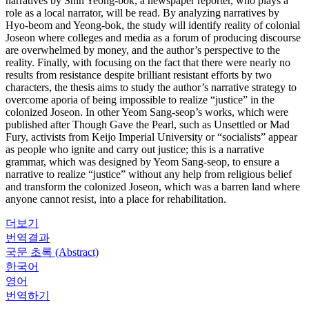
narratives by Shin Yeong-bok, a newspaper reporter, who plays a
role as a local narrator, will be read. By analyzing narratives by
Hyo-beom and Yeong-bok, the study will identify reality of colonial
Joseon where colleges and media as a forum of producing discourse
are overwhelmed by money, and the author’s perspective to the
reality. Finally, with focusing on the fact that there were nearly no
results from resistance despite brilliant resistant efforts by two
characters, the thesis aims to study the author’s narrative strategy to
overcome aporia of being impossible to realize “justice” in the
colonized Joseon. In other Yeom Sang-seop’s works, which were
published after Though Gave the Pearl, such as Unsettled or Mad
Fury, activists from Keijo Imperial University or “socialists” appear
as people who ignite and carry out justice; this is a narrative
grammar, which was designed by Yeom Sang-seop, to ensure a
narrative to realize “justice” without any help from religious belief
and transform the colonized Joseon, which was a barren land where
anyone cannot resist, into a place for rehabilitation.
더보기
번역결과
국문 초록 (Abstract)
한국어
영어
번역하기