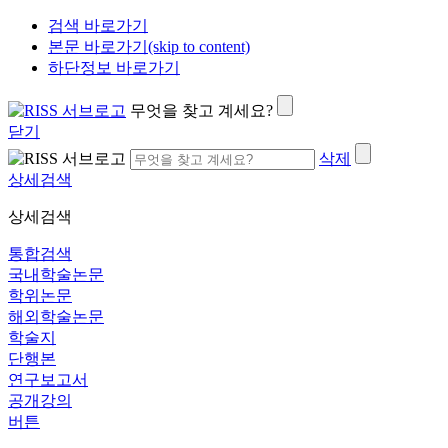
검색 바로가기
본문 바로가기(skip to content)
하단정보 바로가기
무엇을 찾고 계세요?
닫기
삭제
상세검색
상세검색
통합검색
국내학술논문
학위논문
해외학술논문
학술지
단행본
연구보고서
공개강의
버튼