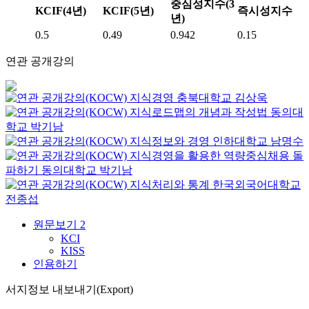
중심성지수(3
KCIF(4년)
KCIF(5년)
즉시성지수
년)
0.5
0.49
0.942
0.15
연관 공개강의
지식경영
충북대학교
김상욱
지식로드맵의 개념과 작성법
동의대
학교
박기남
지식정보와 경영
인하대학교
남명수
지식경영을 활용한 역량중심채용 돌
파하기
동의대학교
박기남
지식처리와 통계
한국외국어대학교
전종섭
원문보기
2
KCI
KISS
인용하기
서지정보 내보내기(Export)