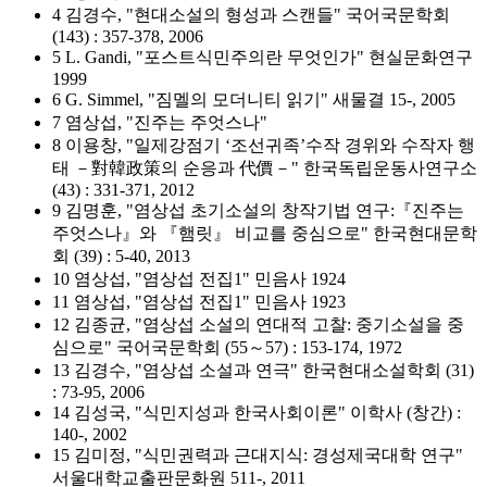
4 김경수, "현대소설의 형성과 스캔들" 국어국문학회
(143) : 357-378, 2006
5 L. Gandi, "포스트식민주의란 무엇인가" 현실문화연구
1999
6 G. Simmel, "짐멜의 모더니티 읽기" 새물결 15-, 2005
7 염상섭, "진주는 주엇스나"
8 이용창, "일제강점기 ‘조선귀족’수작 경위와 수작자 행
태 －對韓政策의 순응과 代價－" 한국독립운동사연구소
(43) : 331-371, 2012
9 김명훈, "염상섭 초기소설의 창작기법 연구:『진주는
주엇스나』와 『햄릿』 비교를 중심으로" 한국현대문학
회 (39) : 5-40, 2013
10 염상섭, "염상섭 전집1" 민음사 1924
11 염상섭, "염상섭 전집1" 민음사 1923
12 김종균, "염상섭 소설의 연대적 고찰: 중기소설을 중
심으로" 국어국문학회 (55～57) : 153-174, 1972
13 김경수, "염상섭 소설과 연극" 한국현대소설학회 (31)
: 73-95, 2006
14 김성국, "식민지성과 한국사회이론" 이학사 (창간) :
140-, 2002
15 김미정, "식민권력과 근대지식: 경성제국대학 연구"
서울대학교출판문화원 511-, 2011