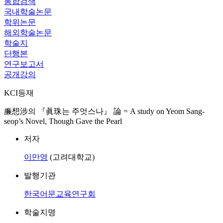
통합검색
국내학술논문
학위논문
해외학술논문
학술지
단행본
연구보고서
공개강의
KCI등재
廉想涉의 『眞珠는 주엇스나』 論 = A study on Yeom Sang-
seop’s Novel, Though Gave the Pearl
저자
이만영
(고려대학교)
발행기관
한국어문교육연구회
학술지명