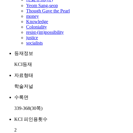
Yeom Sang-seop
Though Gave the Pearl
money
Knowledge
Coloniality
resist-(im)possibility
justice
socialists
등재정보
KCI등재
자료형태
학술저널
수록면
339-368(30쪽)
KCI 피인용횟수
2