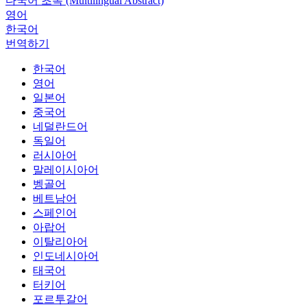
다국어 초록 (Multilingual Abstract)
영어
한국어
번역하기
한국어
영어
일본어
중국어
네덜란드어
독일어
러시아어
말레이시아어
벵골어
베트남어
스페인어
아랍어
이탈리아어
인도네시아어
태국어
터키어
포르투갈어