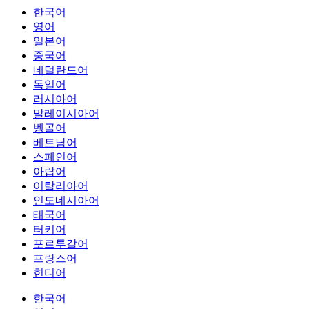
한국어
영어
일본어
중국어
네덜란드어
독일어
러시아어
말레이시아어
벵골어
베트남어
스페인어
아랍어
이탈리아어
인도네시아어
태국어
터키어
포르투갈어
프랑스어
힌디어
한국어