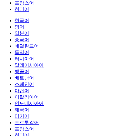
프랑스어
힌디어
한국어
영어
일본어
중국어
네덜란드어
독일어
러시아어
말레이시아어
벵골어
베트남어
스페인어
아랍어
이탈리아어
인도네시아어
태국어
터키어
포르투갈어
프랑스어
힌디어