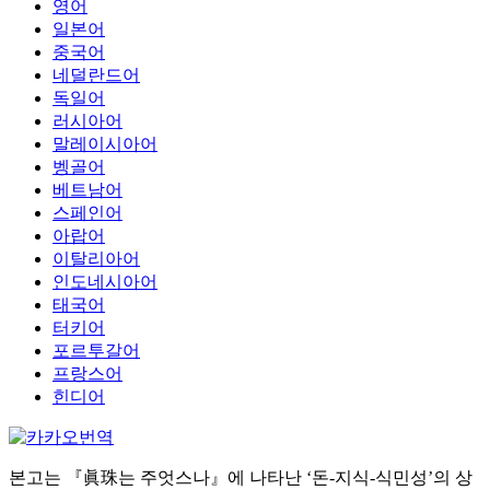
영어
일본어
중국어
네덜란드어
독일어
러시아어
말레이시아어
벵골어
베트남어
스페인어
아랍어
이탈리아어
인도네시아어
태국어
터키어
포르투갈어
프랑스어
힌디어
본고는 『眞珠는 주엇스나』에 나타난 ‘돈-지식-식민성’의 상