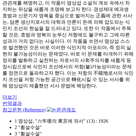
관관계를 해명하고, 이 작품이 염상섭 소설의 계보 속에서 차
지하는 위상을 새롭게 조명해 보고자 한다. 경성제대 예과생
효범과 신문기자 영복을 중심으로 벌어지는 正義에 관한 서사
는, 담론 생산지로서의 대학과 언론이 돈에 의해 압도되는 식
민지 조선의 현실을 잘 드러내고 있다. 또한 이 작품에서 주목
할 것은, 효범과 영복의 눈부신 저항에도 불구하고 그에 따른
성과가 거의 없다는 사실이다. 이 작품을 쓰면서 염상섭 스스
로 발견했던 것은 바로 이러한 식민지적 아포리아, 즉 정의 실
현의 불가능성이라는 문제였다. 바로 이 문제를 타개하기 위해
정의를 발화하고 실천하는 자로서의 사회주의자를 새롭게 등
장시킴으로써 식민지 조선에서의 저항(불)가능성이라는 문제
를 정면으로 돌파하고자 했다. 이는 저항의 不能地로서의 식민
지 조선을 저항 가능한 공간으로 轉化시킬 수 있는 서사를 위
해 염상섭이 제출했던 서사 문법에 해당한다.
더보기
번역결과
참고문헌 (Reference)
1 염상섭, "六年後의 東京에 와서" (13) : 1926
2 "횡설수설"
3 "횡설수설"