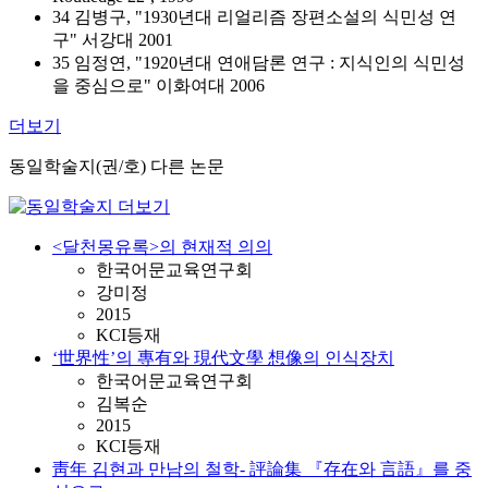
34 김병구, "1930년대 리얼리즘 장편소설의 식민성 연
구" 서강대 2001
35 임정연, "1920년대 연애담론 연구 : 지식인의 식민성
을 중심으로" 이화여대 2006
더보기
동일학술지(권/호) 다른 논문
<달천몽유록>의 현재적 의의
한국어문교육연구회
강미정
2015
KCI등재
‘世界性’의 專有와 現代文學 想像의 인식장치
한국어문교육연구회
김복순
2015
KCI등재
靑年 김현과 만남의 철학- 評論集 『存在와 言語』를 중