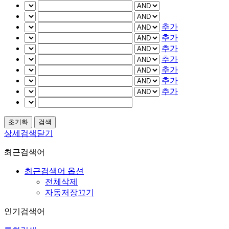
추가
추가
추가
추가
추가
추가
추가
상세검색닫기
최근검색어
최근검색어 옵션
전체삭제
자동저장끄기
인기검색어