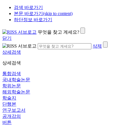
검색 바로가기
본문 바로가기(skip to content)
하단정보 바로가기
무엇을 찾고 계세요?
닫기
삭제
상세검색
상세검색
통합검색
국내학술논문
학위논문
해외학술논문
학술지
단행본
연구보고서
공개강의
버튼