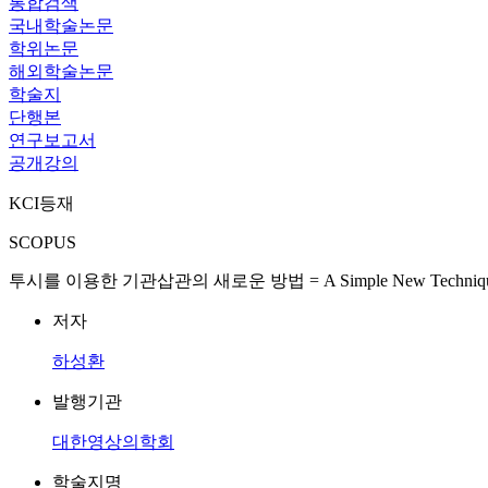
통합검색
국내학술논문
학위논문
해외학술논문
학술지
단행본
연구보고서
공개강의
KCI등재
SCOPUS
투시를 이용한 기관삽관의 새로운 방법 = A Simple New Technique of Tra
저자
하성환
발행기관
대한영상의학회
학술지명