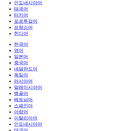
인도네시아어
태국어
터키어
포르투갈어
프랑스어
힌디어
한국어
영어
일본어
중국어
네덜란드어
독일어
러시아어
말레이시아어
벵골어
베트남어
스페인어
아랍어
이탈리아어
인도네시아어
태국어