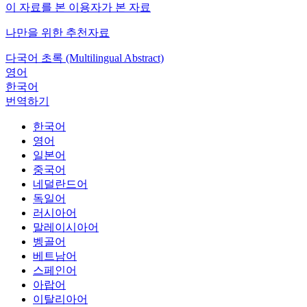
이 자료를 본 이용자가 본 자료
나만을 위한 추천자료
다국어 초록 (Multilingual Abstract)
영어
한국어
번역하기
한국어
영어
일본어
중국어
네덜란드어
독일어
러시아어
말레이시아어
벵골어
베트남어
스페인어
아랍어
이탈리아어