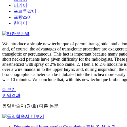
터키어
포르투갈어
프랑스어
힌디어
We introduce a simple new technique of peroral transglottic intubatio
and, of course, the advantages of transglottic procedure are exaggera
transglottic or percutaneous. This fact is important because many patie
short necked patients have given difficulty for the radiologists. Thes
anesthetized with spray of 2% lido caine. 2. Then 1 to 2% lidocaine is
over a wire mandarin to the upper larynx and, during inspiration, the c
bronchographic catheter can be intubated into the trachea more easily
was 10 minutes. We conclude that, with this new technique brobchogra
더보기
번역결과
동일학술지(권/호) 다른 논문
Disseminated Intravascular Coagulation 흉부 X-선 소견