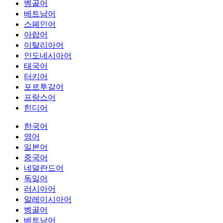
벵골어
베트남어
스페인어
아랍어
이탈리아어
인도네시아어
태국어
터키어
포르투갈어
프랑스어
힌디어
한국어
영어
일본어
중국어
네덜란드어
독일어
러시아어
말레이시아어
벵골어
베트남어