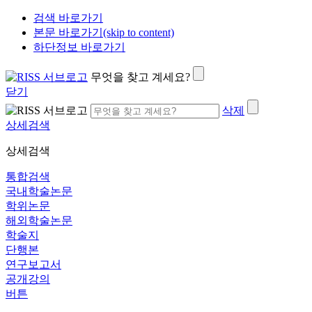
검색 바로가기
본문 바로가기(skip to content)
하단정보 바로가기
무엇을 찾고 계세요?
닫기
삭제
상세검색
상세검색
통합검색
국내학술논문
학위논문
해외학술논문
학술지
단행본
연구보고서
공개강의
버튼