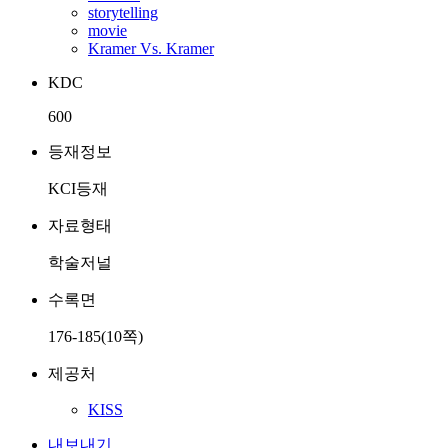
storytelling
movie
Kramer Vs. Kramer
KDC
600
등재정보
KCI등재
자료형태
학술저널
수록면
176-185(10쪽)
제공처
KISS
내보내기