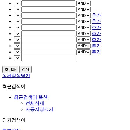
추가
추가
추가
추가
추가
추가
추가
상세검색닫기
최근검색어
최근검색어 옵션
전체삭제
자동저장끄기
인기검색어