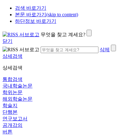
검색 바로가기
본문 바로가기(skip to content)
하단정보 바로가기
무엇을 찾고 계세요?
닫기
삭제
상세검색
상세검색
통합검색
국내학술논문
학위논문
해외학술논문
학술지
단행본
연구보고서
공개강의
버튼