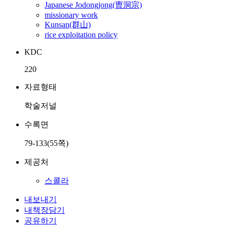
Japanese Jodongjong(曺洞宗)
missionary work
Kunsan(群山)
rice exploitation policy
KDC
220
자료형태
학술저널
수록면
79-133(55쪽)
제공처
스콜라
내보내기
내책장담기
공유하기