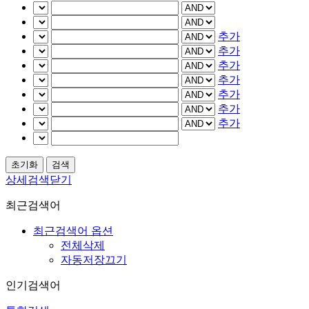
추가
추가
추가
추가
추가
추가
추가
상세검색닫기
최근검색어
최근검색어 옵션
전체삭제
자동저장끄기
인기검색어