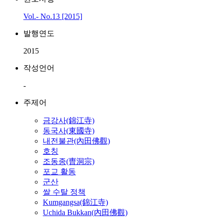
Vol.- No.13 [2015]
발행연도
2015
작성언어
-
주제어
금강사(錦江寺)
동국사(東國寺)
내전불관(內田佛觀)
호칭
조동종(曺洞宗)
포교 활동
군산
쌀 수탈 정책
Kumgangsa(錦江寺)
Uchida Bukkan(內田佛觀)