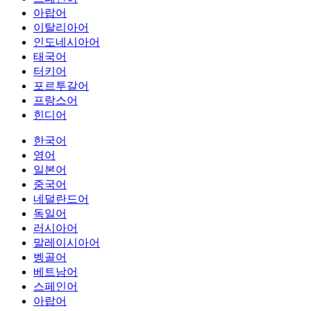
아랍어
이탈리아어
인도네시아어
태국어
터키어
포르투갈어
프랑스어
힌디어
한국어
영어
일본어
중국어
네덜란드어
독일어
러시아어
말레이시아어
벵골어
베트남어
스페인어
아랍어