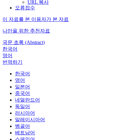
URL 복사
오류접수
이 자료를 본 이용자가 본 자료
나만을 위한 추천자료
국문 초록 (Abstract)
한국어
영어
번역하기
한국어
영어
일본어
중국어
네덜란드어
독일어
러시아어
말레이시아어
벵골어
베트남어
스페인어