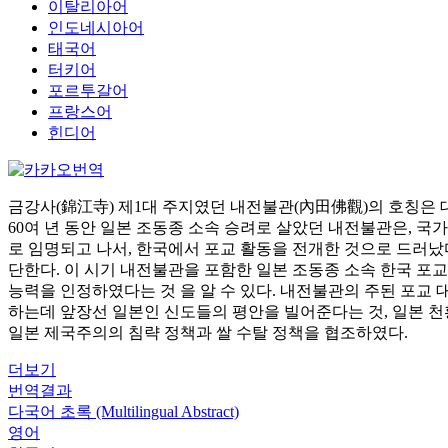
이탈리아어
인도네시아어
태국어
터키어
포르투갈어
프랑스어
힌디어
금강사(錦江寺) 제1대 주지였던 내전불관(內田佛觀)의 호칭은 
60여 년 동안 일본 조동종 소속 승려로 살았던 내전불관은, 
로 임명되고 나서, 한국에서 포교 활동을 전개한 것으로 드러났
단한다. 이 시기 내전불관을 포함한 일본 조동종 소속 한국 포
능력을 인정하였다는 것 을 알 수 있다. 내전불관의 주된 포교 
하는데 앞장선 일본인 신도들의 평안을 빌어준다는 것, 일본 천
일본 제국주의의 침략 정책과 쌀 수탈 정책을 협조하였다.
더보기
번역결과
다국어 초록 (Multilingual Abstract)
영어