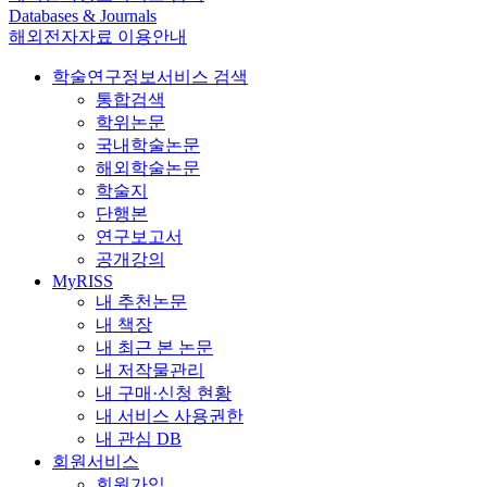
Databases & Journals
해외전자자료 이용안내
학술연구정보서비스 검색
통합검색
학위논문
국내학술논문
해외학술논문
학술지
단행본
연구보고서
공개강의
MyRISS
내 추천논문
내 책장
내 최근 본 논문
내 저작물관리
내 구매·신청 현황
내 서비스 사용권한
내 관심 DB
회원서비스
회원가입