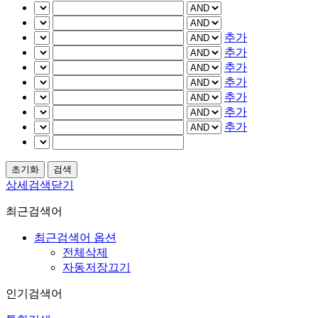
추가
추가
추가
추가
추가
추가
추가
상세검색닫기
최근검색어
최근검색어 옵션
전체삭제
자동저장끄기
인기검색어