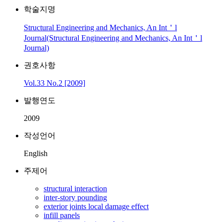
학술지명
Structural Engineering and Mechanics, An Int＇l
Journal(Structural Engineering and Mechanics, An Int＇l
Journal)
권호사항
Vol.33 No.2 [2009]
발행연도
2009
작성언어
English
주제어
structural interaction
inter-story pounding
exterior joints local damage effect
infill panels