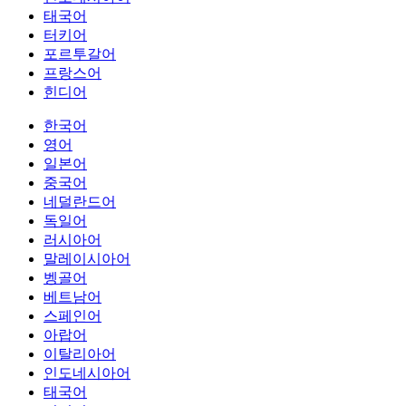
태국어
터키어
포르투갈어
프랑스어
힌디어
한국어
영어
일본어
중국어
네덜란드어
독일어
러시아어
말레이시아어
벵골어
베트남어
스페인어
아랍어
이탈리아어
인도네시아어
태국어