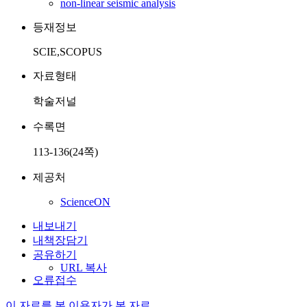
non-linear seismic analysis
등재정보
SCIE,SCOPUS
자료형태
학술저널
수록면
113-136(24쪽)
제공처
ScienceON
내보내기
내책장담기
공유하기
URL 복사
오류접수
이 자료를 본 이용자가 본 자료