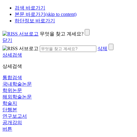
검색 바로가기
본문 바로가기(skip to content)
하단정보 바로가기
무엇을 찾고 계세요?
닫기
삭제
상세검색
상세검색
통합검색
국내학술논문
학위논문
해외학술논문
학술지
단행본
연구보고서
공개강의
버튼