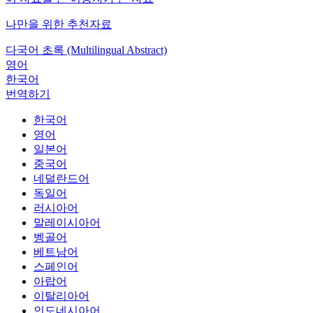
나만을 위한 추천자료
다국어 초록 (Multilingual Abstract)
영어
한국어
번역하기
한국어
영어
일본어
중국어
네덜란드어
독일어
러시아어
말레이시아어
벵골어
베트남어
스페인어
아랍어
이탈리아어
인도네시아어