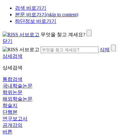
검색 바로가기
본문 바로가기(skip to content)
하단정보 바로가기
무엇을 찾고 계세요?
닫기
삭제
상세검색
상세검색
통합검색
국내학술논문
학위논문
해외학술논문
학술지
단행본
연구보고서
공개강의
버튼