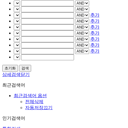
추가
추가
추가
추가
추가
추가
추가
상세검색닫기
최근검색어
최근검색어 옵션
전체삭제
자동저장끄기
인기검색어