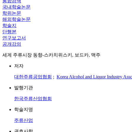
통합검색
국내학술논문
학위논문
해외학술논문
학술지
단행본
연구보고서
공개강의
세계 주류시장 동향-스카치위스키, 보드카, 맥주
저자
대한주류공업협회
;
Korea Alcohol and Liquor Industry Asso
발행기관
한국주류산업협회
학술지명
주류산업
권호사항