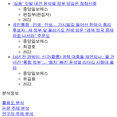
‘실용’ 깃발 내건 윤석열 정부 앞길은 첩첩산중
중앙일보에스
편집부(편집자)
2022
국민통합 · 민생 · 안보… 가시밭길 들어선 한덕수 총리
후보자 : 새 정부 닻 올리기도 전에 암운 “경색 정국 중재
자로 나서라” 주문도
중앙일보에스
최경호
2022
14년 전 판박이, 신구(新舊) 권력 대충돌 재연되나 : 물 건
너간 ‘통합 정부’… ‘협치’ 빠진 윤석열 리더십 시험대 올
라
중앙일보에스
유길용
2022
분석정보
활용도 분석
논문 주제 분석
연구자 주제 분석