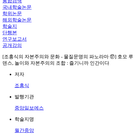
통합검색
국내학술논문
학위논문
해외학술논문
학술지
단행본
연구보고서
공개강의
[조홍식의 자본주의와 문화 - 물질문명의 파노라마 ⑰] 호모 루
덴스, 놀이와 자본주의의 조합 : 즐기니까 인간이다
저자
조홍식
발행기관
중앙일보에스
학술지명
월간중앙