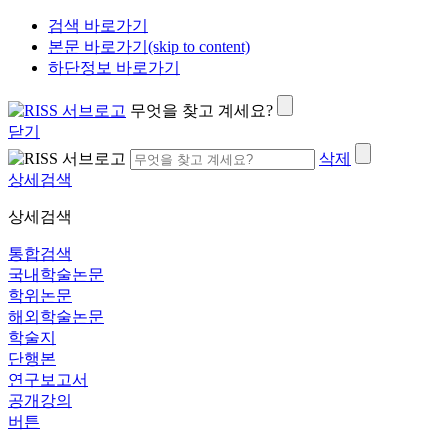
검색 바로가기
본문 바로가기(skip to content)
하단정보 바로가기
무엇을 찾고 계세요?
닫기
삭제
상세검색
상세검색
통합검색
국내학술논문
학위논문
해외학술논문
학술지
단행본
연구보고서
공개강의
버튼