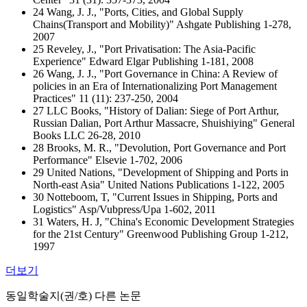
24 Wang, J. J., "Ports, Cities, and Global Supply
Chains(Transport and Mobility)" Ashgate Publishing 1-278,
2007
25 Reveley, J., "Port Privatisation: The Asia-Pacific
Experience" Edward Elgar Publishing 1-181, 2008
26 Wang, J. J., "Port Governance in China: A Review of
policies in an Era of Internationalizing Port Management
Practices" 11 (11): 237-250, 2004
27 LLC Books, "History of Dalian: Siege of Port Arthur,
Russian Dalian, Port Arthur Massacre, Shuishiying" General
Books LLC 26-28, 2010
28 Brooks, M. R., "Devolution, Port Governance and Port
Performance" Elsevie 1-702, 2006
29 United Nations, "Development of Shipping and Ports in
North-east Asia" United Nations Publications 1-122, 2005
30 Notteboom, T, "Current Issues in Shipping, Ports and
Logistics" Asp/Vubpress/Upa 1-602, 2011
31 Waters, H. J, "China's Economic Development Strategies
for the 21st Century" Greenwood Publishing Group 1-212,
1997
더보기
동일학술지(권/호) 다른 논문