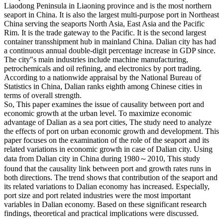
Liaodong Peninsula in Liaoning province and is the most northern
seaport in China. It is also the largest multi-purpose port in Northeast
China serving the seaports North Asia, East Asia and the Pacific
Rim. It is the trade gateway to the Pacific. It is the second largest
container transshipment hub in mainland China. Dalian city has had
a continuous annual double-digit percentage increase in GDP since.
The city"s main industries include machine manufacturing,
petrochemicals and oil refining, and electronics by port trading.
According to a nationwide appraisal by the National Bureau of
Statistics in China, Dalian ranks eighth among Chinese cities in
terms of overall strength.
So, This paper examines the issue of causality between port and
economic growth at the urban level. To maximize economic
advantage of Dalian as a sea port cities, The study need to analyze
the effects of port on urban economic growth and development. This
paper focuses on the examination of the role of the seaport and its
related variations in economic growth in case of Dalian city. Using
data from Dalian city in China during 1980～2010, This study
found that the causality link between port and growth rates runs in
both directions. The trend shows that contribution of the seaport and
its related variations to Dalian economy has increased. Especially,
port size and port related industries were the most important
variables in Dalian economy. Based on these significant research
findings, theoretical and practical implications were discussed.