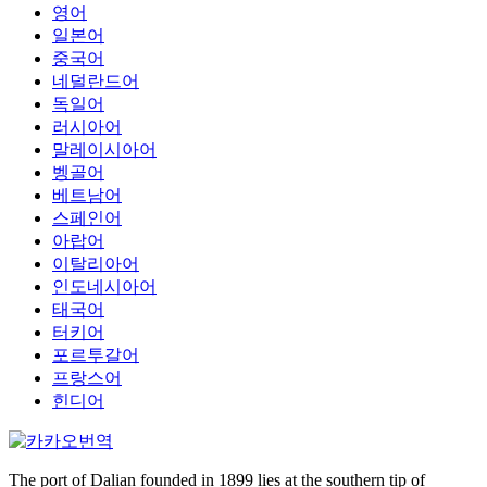
영어
일본어
중국어
네덜란드어
독일어
러시아어
말레이시아어
벵골어
베트남어
스페인어
아랍어
이탈리아어
인도네시아어
태국어
터키어
포르투갈어
프랑스어
힌디어
The port of Dalian founded in 1899 lies at the southern tip of