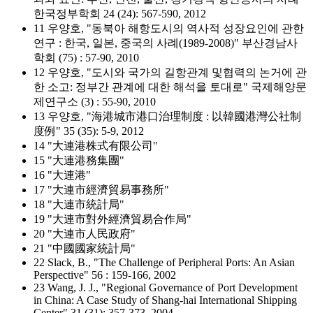
한국정부학회 24 (24): 567-590, 2012
11 우양호, "동북아 해항도시의 역사적 성장요인에 관한
연구 : 한국, 일본, 중국의 사례(1989-2008)" 부산경남사
학회 (75) : 57-90, 2010
12 우양호, "도시와 국가의 길항관계 및협력의 논거에 관
한 소고: 정부간 관계에 대한 해석을 토대로" 국제해양문
제연구소 (3) : 55-90, 2010
13 우양호, "海港城市港口治理制度 : 以韓國港灣公社制
度例" 35 (35): 5-9, 2012
14 "大連港株式有限公司"
15 "大連港務集團"
16 "大連港"
17 "大連市經濟貿易事務所"
18 "大連市統計局"
19 "大連市對外經濟貿易合作局"
20 "大連市人民政府"
21 "中國國家統計局"
22 Slack, B., "The Challenge of Peripheral Ports: An Asian
Perspective" 56 : 159-166, 2002
23 Wang, J. J., "Regional Governance of Port Development
in China: A Case Study of Shang-hai International Shipping
Center" 31 (31): 357-373, 2004