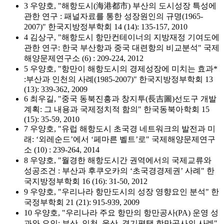
3 우양호, "해항도시(海港都市) 부산의 도시성장 특성에
관한 연구 : 패널자료를 통한 성장원인의 규명(1965-
2007)" 한국지방정부학회 14 (14): 135-157, 2010
4 김상구, "해항도시 항만컨테이너의 지방재정 기여도에
관한 연구: 한국 부산항과 중국 대련항의 비교분석" 국제
해양문제연구소 (6) : 209-224, 2012
5 우양호, "항만이 해항도시의 경제성장에 미치는 효과*
:부산과 인천의 사례(1985-2007)" 한국지방정부학회 13
(13): 339-362, 2009
6 최우길, "중국 동북진흥과 창지투(長吉圖)선도구 개발
계획: 그 내용과 국제정치적 함의" 한국동북아학회 15
(15): 35-59, 2010
7 우양호, "유럽 해항도시 초국경 네트워크의 발전과 미
래: ‘외레순드’에서 ‘페마른 벨트’로" 국제해양문제연구
소 (10) : 239-264, 2014
8 우양호, "월경한 해항도시간 권역에서의 국제교류와
성공조건 : 부산과 후쿠오카의 ‘초국경경제권’ 사례" 한
국지방정부학회 16 (16): 31-50, 2012
9 우양호, "우리나라 항만도시의 성장 영향요인 분석" 한
국정부학회 21 (21): 915-939, 2009
10 우양호, "우리나라 주요 항만의 항만공사(PA) 운영 성
과와 요인: 부산, 인천, 울산, 경기평택 항만공사의 사례"