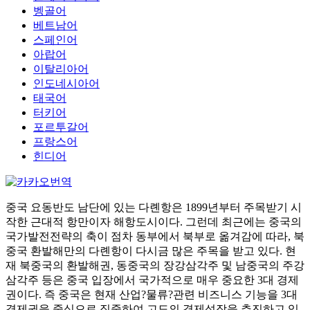
벵골어
베트남어
스페인어
아랍어
이탈리아어
인도네시아어
태국어
터키어
포르투갈어
프랑스어
힌디어
중국 요동반도 남단에 있는 다롄항은 1899년부터 주목받기 시
작한 근대적 항만이자 해항도시이다. 그런데 최근에는 중국의
국가발전전략의 축이 점차 동부에서 북부로 옮겨감에 따라, 북
중국 환발해만의 다롄항이 다시금 많은 주목을 받고 있다. 현
재 북중국의 환발해권, 동중국의 장강삼각주 및 남중국의 주강
삼각주 등은 중국 입장에서 국가적으로 매우 중요한 3대 경제
권이다. 즉 중국은 현재 산업?물류?관련 비즈니스 기능을 3대
경제권을 중심으로 집중하여 고도의 경제성장을 추진하고 있