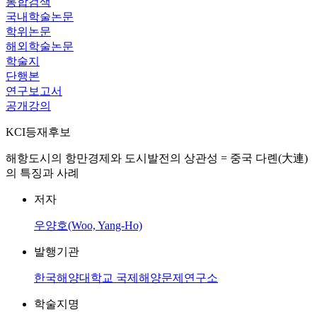
통합검색
국내학술논문
학위논문
해외학술논문
학술지
단행본
연구보고서
공개강의
KCI등재후보
해항도시의 항만경제와 도시발전의 상관성 = 중국 다롄(大連)
의 특징과 사례
저자
우양호(Woo, Yang-Ho)
발행기관
한국해양대학교 국제해양문제연구소
학술지명