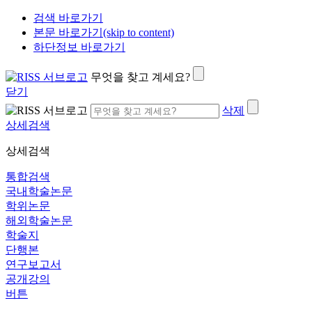
검색 바로가기
본문 바로가기(skip to content)
하단정보 바로가기
무엇을 찾고 계세요?
닫기
삭제
상세검색
상세검색
통합검색
국내학술논문
학위논문
해외학술논문
학술지
단행본
연구보고서
공개강의
버튼