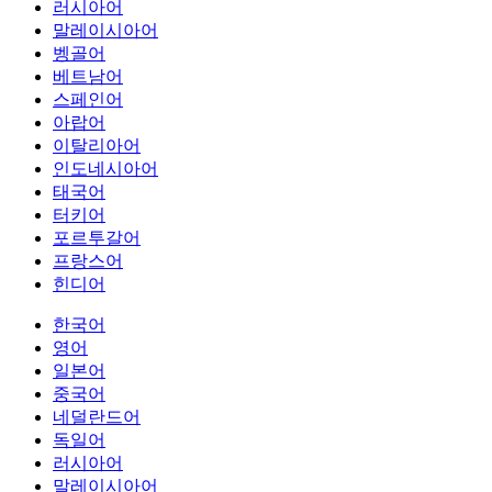
러시아어
말레이시아어
벵골어
베트남어
스페인어
아랍어
이탈리아어
인도네시아어
태국어
터키어
포르투갈어
프랑스어
힌디어
한국어
영어
일본어
중국어
네덜란드어
독일어
러시아어
말레이시아어