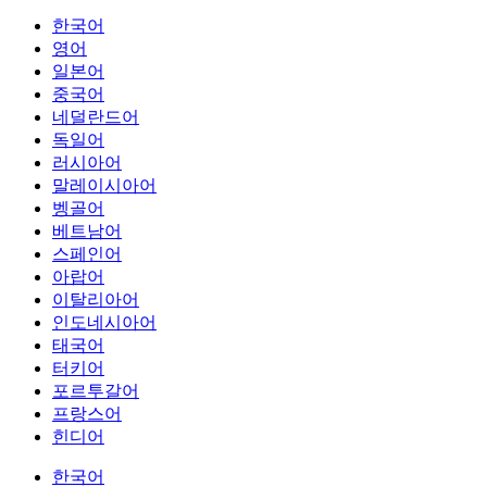
한국어
영어
일본어
중국어
네덜란드어
독일어
러시아어
말레이시아어
벵골어
베트남어
스페인어
아랍어
이탈리아어
인도네시아어
태국어
터키어
포르투갈어
프랑스어
힌디어
한국어