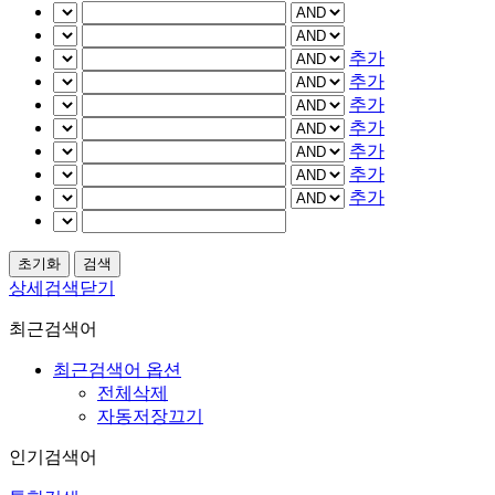
추가
추가
추가
추가
추가
추가
추가
상세검색닫기
최근검색어
최근검색어 옵션
전체삭제
자동저장끄기
인기검색어