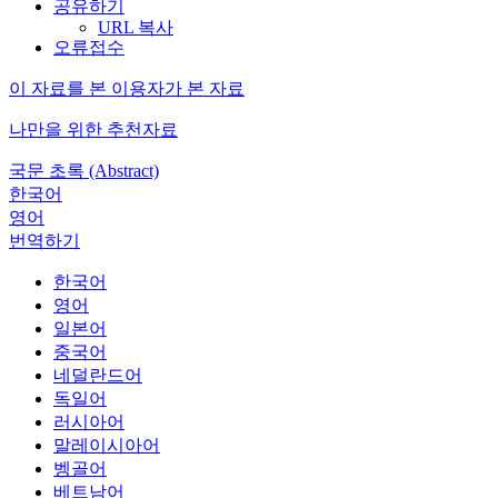
공유하기
URL 복사
오류접수
이 자료를 본 이용자가 본 자료
나만을 위한 추천자료
국문 초록 (Abstract)
한국어
영어
번역하기
한국어
영어
일본어
중국어
네덜란드어
독일어
러시아어
말레이시아어
벵골어
베트남어