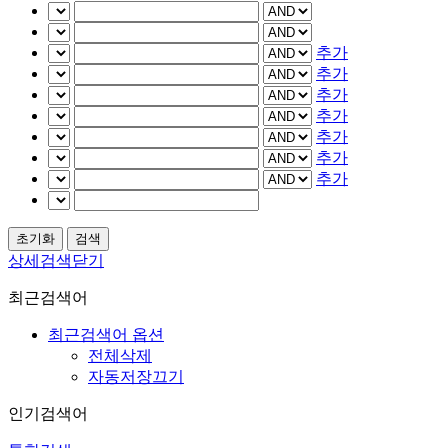
추가
추가
추가
추가
추가
추가
추가
상세검색닫기
최근검색어
최근검색어 옵션
전체삭제
자동저장끄기
인기검색어