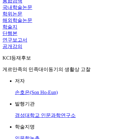
통합검색
국내학술논문
학위논문
해외학술논문
학술지
단행본
연구보고서
공개강의
KCI등재후보
게르만족의 민족대이동기의 생활상 고찰
저자
손호은(Son Ho-Eun)
발행기관
경성대학교 인문과학연구소
학술지명
인문학논총