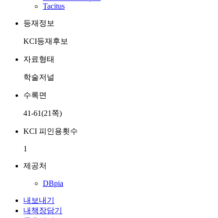
Tacitus
등재정보
KCI등재후보
자료형태
학술저널
수록면
41-61(21쪽)
KCI 피인용횟수
1
제공처
DBpia
내보내기
내책장담기