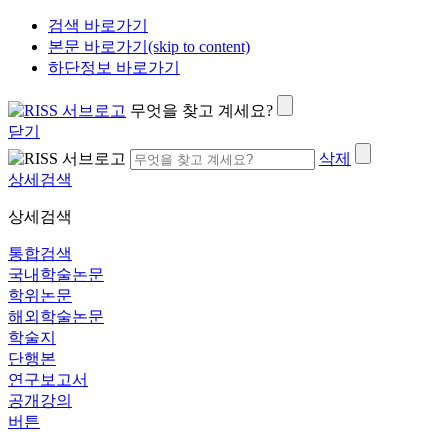
검색 바로가기
본문 바로가기(skip to content)
하단정보 바로가기
무엇을 찾고 계세요?
닫기
삭제
상세검색
상세검색
통합검색
국내학술논문
학위논문
해외학술논문
학술지
단행본
연구보고서
공개강의
버튼