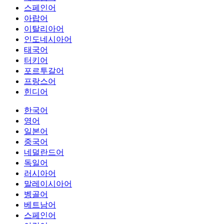
스페인어
아랍어
이탈리아어
인도네시아어
태국어
터키어
포르투갈어
프랑스어
힌디어
한국어
영어
일본어
중국어
네덜란드어
독일어
러시아어
말레이시아어
벵골어
베트남어
스페인어