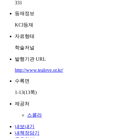
331
등재정보
KCI등재
자료형태
학술저널
발행기관 URL
http://www.tealove.or.kr/
수록면
1-13(13쪽)
제공처
스콜라
내보내기
내책장담기