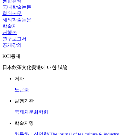
통합검색
국내학술논문
학위논문
해외학술논문
학술지
단행본
연구보고서
공개강의
KCI등재
日本飮茶文化變遷에 대한 試論
저자
노근숙
발행기관
국제차문화학회
학술지명
차문화ㆍ산업학(The journal of tea culture & industry