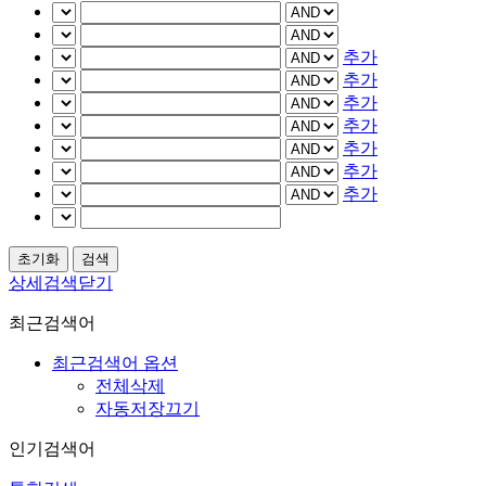
추가
추가
추가
추가
추가
추가
추가
상세검색닫기
최근검색어
최근검색어 옵션
전체삭제
자동저장끄기
인기검색어