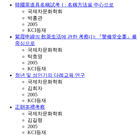
韓國茶道具名稱試考Ⅰ: 名稱方法을 中心으로
국제차문화학회
박홍관
2005
KCI등재
紫霞申緯의 飮茶生活에 관한 考察(1): 『警修堂全藁』를
중심으로
국제차문화학회
탁효영
2005
KCI등재
청년 및 성인기의 다례교육 연구
국제차문화학회
김희자
2005
KCI등재
正朝茶禮考察
국제차문화학회
김길령
2005
KCI등재