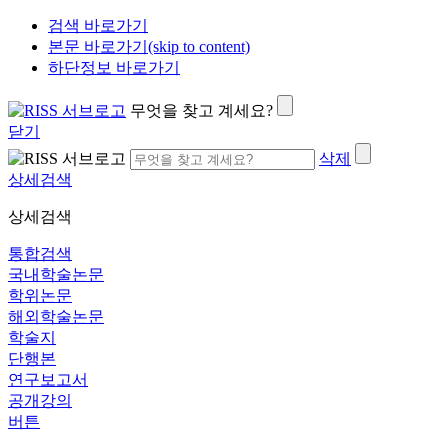
검색 바로가기
본문 바로가기(skip to content)
하단정보 바로가기
무엇을 찾고 계세요?
닫기
삭제
상세검색
상세검색
통합검색
국내학술논문
학위논문
해외학술논문
학술지
단행본
연구보고서
공개강의
버튼