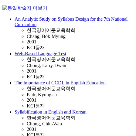
An Analytic Study on Syllabus Design for the 7th National
Curriculum
한국영어어문교육학회
Chang, Bok-Myung
2001
KCI등재
Web-Based Language Test
한국영어어문교육학회
Chong, Larry-Dwan
2001
KCI등재
The Importance of CCDL in English Education
한국영어어문교육학회
Park, Kyung-Ja
2001
KCI등재
Syllabification in English and Korean
한국영어어문교육학회
Chung, Chin-Wan
2001
KCI등재