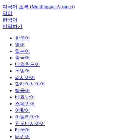
다국어 초록 (Multilingual Abstract)
영어
한국어
번역하기
한국어
영어
일본어
중국어
네덜란드어
독일어
러시아어
말레이시아어
벵골어
베트남어
스페인어
아랍어
이탈리아어
인도네시아어
태국어
터키어