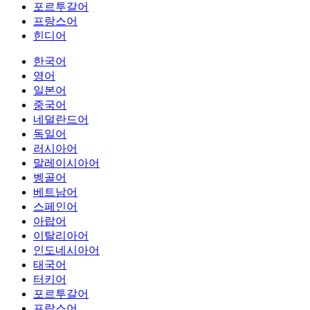
포르투갈어
프랑스어
힌디어
한국어
영어
일본어
중국어
네덜란드어
독일어
러시아어
말레이시아어
벵골어
베트남어
스페인어
아랍어
이탈리아어
인도네시아어
태국어
터키어
포르투갈어
프랑스어