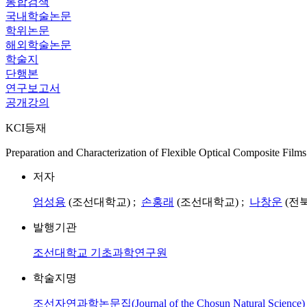
통합검색
국내학술논문
학위논문
해외학술논문
학술지
단행본
연구보고서
공개강의
KCI등재
Preparation and Characterization of Flexible Optical Composite Film
저자
엄성용
(조선대학교) ;
손홍래
(조선대학교) ;
나창운
(전
발행기관
조선대학교 기초과학연구원
학술지명
조선자연과학논문집(Journal of the Chosun Natural Science)