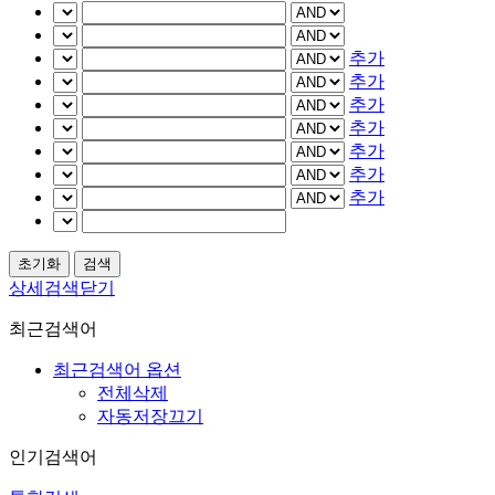
추가
추가
추가
추가
추가
추가
추가
상세검색닫기
최근검색어
최근검색어 옵션
전체삭제
자동저장끄기
인기검색어