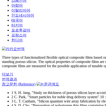
스페인어
아랍어
이탈리아어
인도네시아어
태국어
터키어
포르투갈어
프랑스어
힌디어
Three types of functionalized flexible optical composite films based o
standing porous silicon. The optical properties of composite films ar
composite films are measured for the possible application of tunable op
더보기
번역결과
참고문헌 (Reference)
1 S. H. Jang, "Study on thickness of porous silicon layer accor
2 C. Park, "Smart particles for noble drug delivery system" 10
3 L. T. Canham, "Silicon quantum wire array fabrication by el
4 S. D. Cho, "Preparation of polystyrene thin films containing B