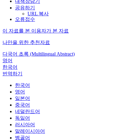
내책장담기
공유하기
URL 복사
오류접수
이 자료를 본 이용자가 본 자료
나만을 위한 추천자료
다국어 초록 (Multilingual Abstract)
영어
한국어
번역하기
한국어
영어
일본어
중국어
네덜란드어
독일어
러시아어
말레이시아어
벵골어