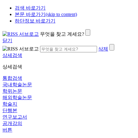
검색 바로가기
본문 바로가기(skip to content)
하단정보 바로가기
무엇을 찾고 계세요?
닫기
삭제
상세검색
상세검색
통합검색
국내학술논문
학위논문
해외학술논문
학술지
단행본
연구보고서
공개강의
버튼