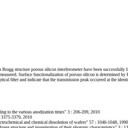
n Bragg structure porous silicon interferometer have been successfully fa
e measured. Surface functionalization of porous silicon is determined b
tical filter and indicate that the transmission peak occurred at the ident
ding to the various anodization times" 3 : 206-209, 2010
 : 3375-3379, 2010
ectrochemical and chemical dissolution of wafers" 57 : 1046-1048, 199
ragg structure and investigation of their photonic characteristics" 3 : 