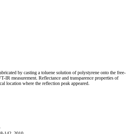
bricated by casting a toluene solution of polystyrene onto the free-
y FT-IR measurement. Reflectance and transparence properties of
ical location where the reflection peak appeared.
0
138-142, 2010