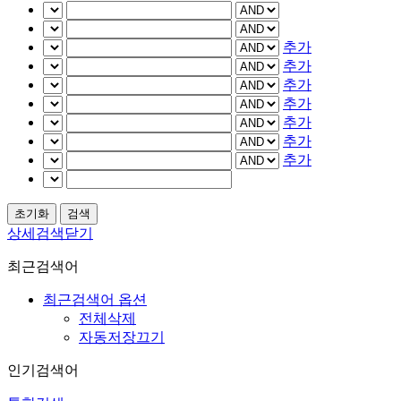
추가
추가
추가
추가
추가
추가
추가
상세검색닫기
최근검색어
최근검색어 옵션
전체삭제
자동저장끄기
인기검색어