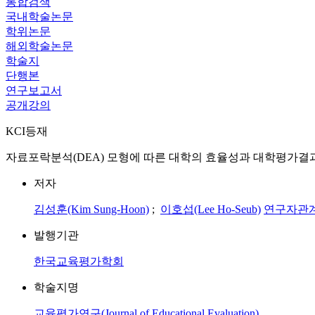
통합검색
국내학술논문
학위논문
해외학술논문
학술지
단행본
연구보고서
공개강의
KCI등재
자료포락분석(DEA) 모형에 따른 대학의 효율성과 대학평가결과 비교 = A Comparis
저자
김성훈(Kim Sung-Hoon)
;
이호섭(Lee Ho-Seub)
연구자관
발행기관
한국교육평가학회
학술지명
교육평가연구(Journal of Educational Evaluation)