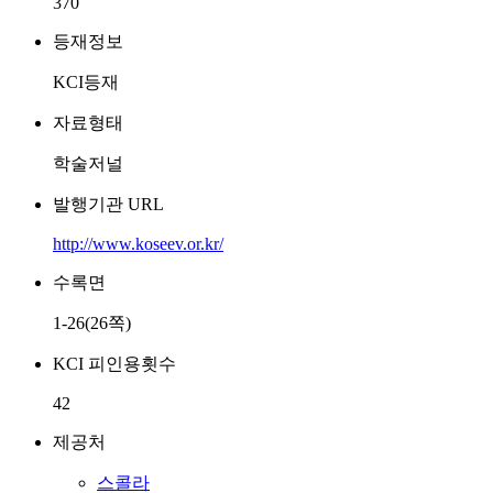
370
등재정보
KCI등재
자료형태
학술저널
발행기관 URL
http://www.koseev.or.kr/
수록면
1-26(26쪽)
KCI 피인용횟수
42
제공처
스콜라