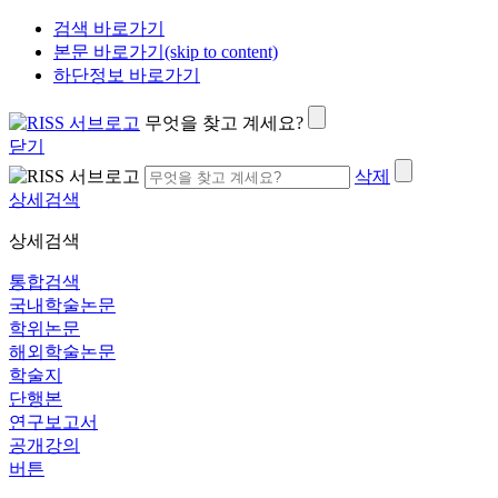
검색 바로가기
본문 바로가기(skip to content)
하단정보 바로가기
무엇을 찾고 계세요?
닫기
삭제
상세검색
상세검색
통합검색
국내학술논문
학위논문
해외학술논문
학술지
단행본
연구보고서
공개강의
버튼