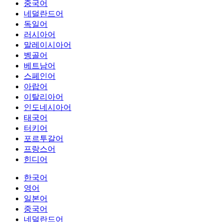
중국어
네덜란드어
독일어
러시아어
말레이시아어
벵골어
베트남어
스페인어
아랍어
이탈리아어
인도네시아어
태국어
터키어
포르투갈어
프랑스어
힌디어
한국어
영어
일본어
중국어
네덜란드어