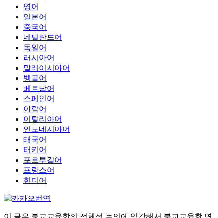
영어
일본어
중국어
네덜란드어
독일어
러시아어
말레이시아어
벵골어
베트남어
스페인어
아랍어
이탈리아어
인도네시아어
태국어
터키어
포르투갈어
프랑스어
힌디어
이 글은 불교교육학의 정체성 논의에 입각해서 불교교육학 연