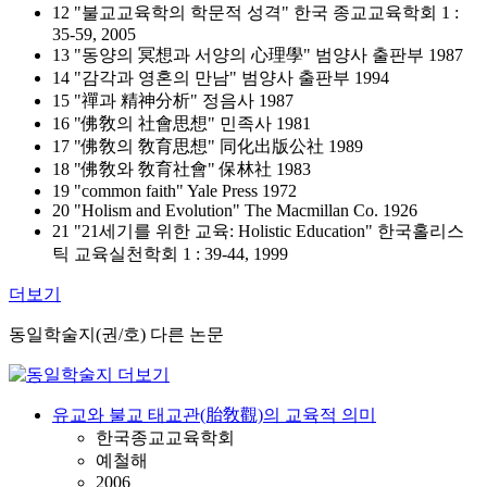
12 "불교교육학의 학문적 성격" 한국 종교교육학회 1 :
35-59, 2005
13 "동양의 冥想과 서양의 心理學" 범양사 출판부 1987
14 "감각과 영혼의 만남" 범양사 출판부 1994
15 "禪과 精神分析" 정음사 1987
16 "佛敎의 社會思想" 민족사 1981
17 "佛敎의 敎育思想" 同化出版公社 1989
18 "佛敎와 敎育社會" 保林社 1983
19 "common faith" Yale Press 1972
20 "Holism and Evolution" The Macmillan Co. 1926
21 "21세기를 위한 교육: Holistic Education" 한국홀리스
틱 교육실천학회 1 : 39-44, 1999
더보기
동일학술지(권/호) 다른 논문
유교와 불교 태교관(胎敎觀)의 교육적 의미
한국종교교육학회
예철해
2006