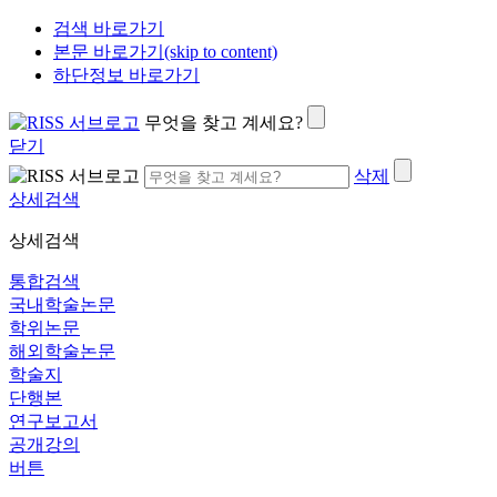
검색 바로가기
본문 바로가기(skip to content)
하단정보 바로가기
무엇을 찾고 계세요?
닫기
삭제
상세검색
상세검색
통합검색
국내학술논문
학위논문
해외학술논문
학술지
단행본
연구보고서
공개강의
버튼