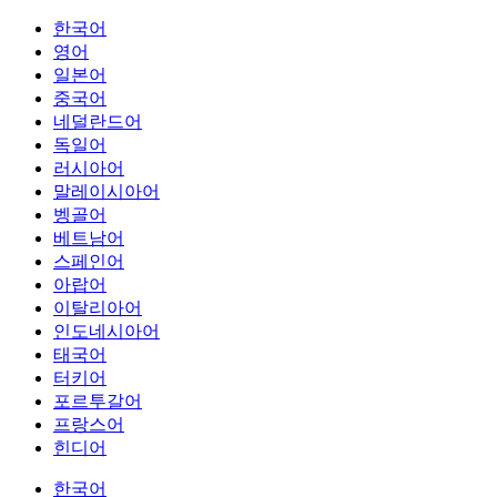
한국어
영어
일본어
중국어
네덜란드어
독일어
러시아어
말레이시아어
벵골어
베트남어
스페인어
아랍어
이탈리아어
인도네시아어
태국어
터키어
포르투갈어
프랑스어
힌디어
한국어