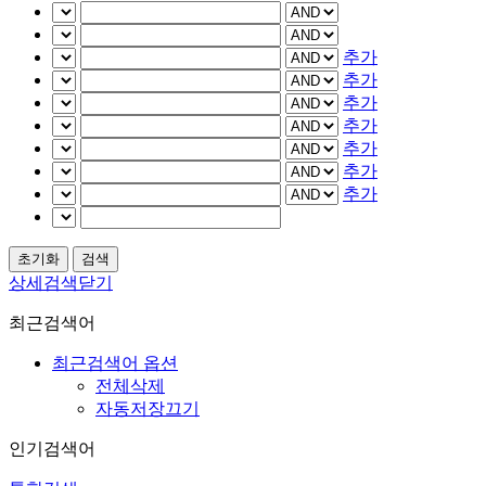
추가
추가
추가
추가
추가
추가
추가
상세검색닫기
최근검색어
최근검색어 옵션
전체삭제
자동저장끄기
인기검색어